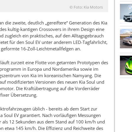
© Foto: Kia Motors
an die zweite, deutlich „gereiftere“ Generation des Kia
des kultig-kantigen Crossovers in ihrem Design eine
d zugleich ein praktisches, auf den Alltagsgebrauch
ietet für den Soul EV unter anderem LED-Tagfahrlicht,
eformte 16-Zoll-Leichtmetallfelgen an.
äuft zurzeit eine Flotte von getarnten Prototypen des
tprogramm in Europa und Nordamerika sowie im
ngszentrum von Kia im koreanischen Namyang. Die
auf modifizierten Versionen des neuen Kia Soul und
romotor. Die Kraftübertragung auf die Vorderräder
 fixer Übersetzung.
ktrofahrzeugen üblich - bereits ab dem Start zur
ia Soul EV garantiert. Nach vorläufigen Messungen
ger als 12 Sekunden aus dem Stand auf 100 km/h und
on etwa 145 km/h. Die Effizienz und Reichweite des