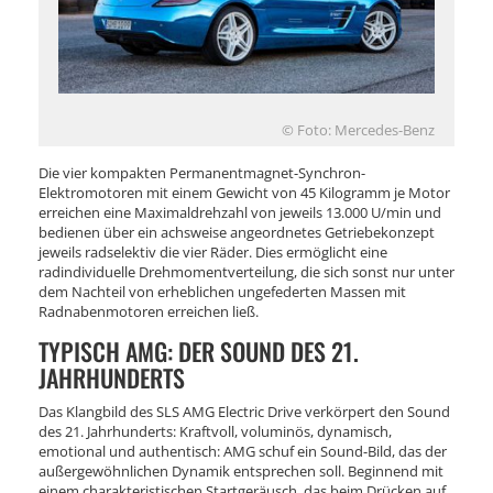
© Foto: Mercedes-Benz
Die vier kompakten Permanentmagnet-Synchron-
Elektromotoren mit einem Gewicht von 45 Kilogramm je Motor
erreichen eine Maximaldrehzahl von jeweils 13.000 U/min und
bedienen über ein achsweise angeordnetes Getriebekonzept
jeweils radselektiv die vier Räder. Dies ermöglicht eine
radindividuelle Drehmomentverteilung, die sich sonst nur unter
dem Nachteil von erheblichen ungefederten Massen mit
Radnabenmotoren erreichen ließ.
TYPISCH AMG: DER SOUND DES 21.
JAHRHUNDERTS
Das Klangbild des SLS AMG Electric Drive verkörpert den Sound
des 21. Jahrhunderts: Kraftvoll, voluminös, dynamisch,
emotional und authentisch: AMG schuf ein Sound-Bild, das der
außergewöhnlichen Dynamik entsprechen soll. Beginnend mit
einem charakteristischen Startgeräusch, das beim Drücken auf