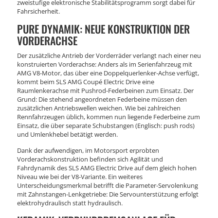
zweistufige elektronische Stabilitätsprogramm sorgt dabei für
Fahrsicherheit.
PURE DYNAMIK: NEUE KONSTRUKTION DER
VORDERACHSE
Der zusätzliche Antrieb der Vorderräder verlangt nach einer neu
konstruierten Vorderachse: Anders als im Serienfahrzeug mit
AMG V8-Motor, das über eine Doppelquerlenker-Achse verfügt,
kommt beim SLS AMG Coupé Electric Drive eine
Raumlenkerachse mit Pushrod-Federbeinen zum Einsatz. Der
Grund: Die stehend angeordneten Federbeine müssen den
zusätzlichen Antriebswellen weichen. Wie bei zahlreichen
Rennfahrzeugen üblich, kommen nun liegende Federbeine zum
Einsatz, die über separate Schubstangen (Englisch: push rods)
und Umlenkhebel betätigt werden.
Dank der aufwendigen, im Motorsport erprobten
Vorderachskonstruktion befinden sich Agilität und
Fahrdynamik des SLS AMG Electric Drive auf dem gleich hohen
Niveau wie bei der V8-Variante. Ein weiteres
Unterscheidungsmerkmal betrifft die Parameter-Servolenkung
mit Zahnstangen-Lenkgetriebe: Die Servounterstützung erfolgt
elektrohydraulisch statt hydraulisch.