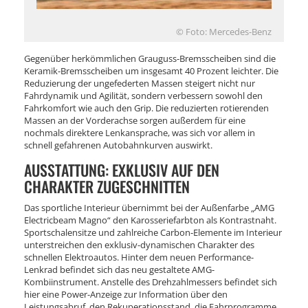
© Foto: Mercedes-Benz
Gegenüber herkömmlichen Grauguss-Bremsscheiben sind die
Keramik-Bremsscheiben um insgesamt 40 Prozent leichter. Die
Reduzierung der ungefederten Massen steigert nicht nur
Fahrdynamik und Agilität, sondern verbessern sowohl den
Fahrkomfort wie auch den Grip. Die reduzierten rotierenden
Massen an der Vorderachse sorgen außerdem für eine
nochmals direktere Lenkansprache, was sich vor allem in
schnell gefahrenen Autobahnkurven auswirkt.
AUSSTATTUNG: EXKLUSIV AUF DEN
CHARAKTER ZUGESCHNITTEN
Das sportliche Interieur übernimmt bei der Außenfarbe „AMG
Electricbeam Magno“ den Karosseriefarbton als Kontrastnaht.
Sportschalensitze und zahlreiche Carbon-Elemente im Interieur
unterstreichen den exklusiv-dynamischen Charakter des
schnellen Elektroautos. Hinter dem neuen Performance-
Lenkrad befindet sich das neu gestaltete AMG-
Kombiinstrument. Anstelle des Drehzahlmessers befindet sich
hier eine Power-Anzeige zur Information über den
Leistungsabruf, den Rekuperationsstand, die Fahrprogramme