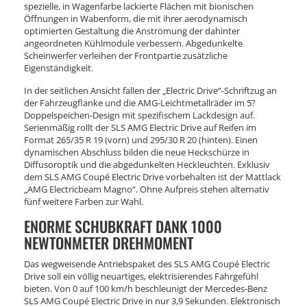
spezielle, in Wagenfarbe lackierte Flächen mit bionischen
Öffnungen in Wabenform, die mit ihrer aerodynamisch
optimierten Gestaltung die Anströmung der dahinter
angeordneten Kühlmodule verbessern. Abgedunkelte
Scheinwerfer verleihen der Frontpartie zusätzliche
Eigenständigkeit.
In der seitlichen Ansicht fallen der „Electric Drive“-Schriftzug an
der Fahrzeugflanke und die AMG-Leichtmetallräder im 5?
Doppelspeichen-Design mit spezifischem Lackdesign auf.
Serienmäßig rollt der SLS AMG Electric Drive auf Reifen im
Format 265/35 R 19 (vorn) und 295/30 R 20 (hinten). Einen
dynamischen Abschluss bilden die neue Heckschürze in
Diffusoroptik und die abgedunkelten Heckleuchten. Exklusiv
dem SLS AMG Coupé Electric Drive vorbehalten ist der Mattlack
„AMG Electricbeam Magno“. Ohne Aufpreis stehen alternativ
fünf weitere Farben zur Wahl.
ENORME SCHUBKRAFT DANK 1000
NEWTONMETER DREHMOMENT
Das wegweisende Antriebspaket des SLS AMG Coupé Electric
Drive soll ein völlig neuartiges, elektrisierendes Fahrgefühl
bieten. Von 0 auf 100 km/h beschleunigt der Mercedes-Benz
SLS AMG Coupé Electric Drive in nur 3,9 Sekunden. Elektronisch