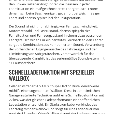
den Power-Taster erklingt, hören die Insassen in jeder
Fahrsituation ein maßgeschneidertes Fahrgeräusch: Enorm
dynamisch beim Beschleunigen, gedämpft bei gleichmäßiger
Fahrt und ebenso typisch bei der Rekuperation.
Der Sound ist nicht nur abhängig von Fahrgeschwindigkeit,
Motordrehzahl und Lastzustand, ebenso spiegeln sich
Fahrsituation und Fahrzeugzustand in einem dazu passenden
Fahrgeräusch wider. Für ein perfektes Feedback an den Fahrer
sorgt die Kombination aus komponiertem Sound, Verwendung
der vorhandenen Eigengeräusche des Fahrzeuges und der
Eliminierung von Störgeräuschen. Verantwortlich für das
überzeugende Klangbild ist das serienmäßige Soundsystem mit
11 Lautsprechern.
SCHNELLLADEFUNKTION MIT SPEZIELLER
WALLBOX
Geladen wird der SLS AMG Coupé Electric Drive idealerweise
mithilfe einer sogenannten Wallbox. Diese in der heimischen
Garage installierte Technik erlaubt eine Schnellladefunktion mit
22 kW, was der gleichen Ladeperformance einer öffentlichen
Ladestation entspricht. Ein Starkstromkabel verbindet das
Fahrzeug mit der Wallbox und sorgt für eine Ladedauer von
rund drei Stunden. Ohne Wallbox dauert der Ladevorgang etwa