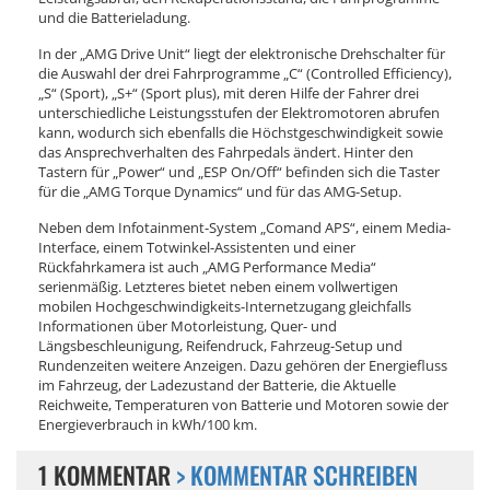
und die Batterieladung.
In der „AMG Drive Unit“ liegt der elektronische Drehschalter für
die Auswahl der drei Fahrprogramme „C“ (Controlled Efficiency),
„S“ (Sport), „S+“ (Sport plus), mit deren Hilfe der Fahrer drei
unterschiedliche Leistungsstufen der Elektromotoren abrufen
kann, wodurch sich ebenfalls die Höchstgeschwindigkeit sowie
das Ansprechverhalten des Fahrpedals ändert. Hinter den
Tastern für „Power“ und „ESP On/Off“ befinden sich die Taster
für die „AMG Torque Dynamics“ und für das AMG-Setup.
Neben dem Infotainment-System „Comand APS“, einem Media-
Interface, einem Totwinkel-Assistenten und einer
Rückfahrkamera ist auch „AMG Performance Media“
serienmäßig. Letzteres bietet neben einem vollwertigen
mobilen Hochgeschwindigkeits-Internetzugang gleichfalls
Informationen über Motorleistung, Quer- und
Längsbeschleunigung, Reifendruck, Fahrzeug-Setup und
Rundenzeiten weitere Anzeigen. Dazu gehören der Energiefluss
im Fahrzeug, der Ladezustand der Batterie, die Aktuelle
Reichweite, Temperaturen von Batterie und Motoren sowie der
Energieverbrauch in kWh/100 km.
1 KOMMENTAR
> KOMMENTAR SCHREIBEN