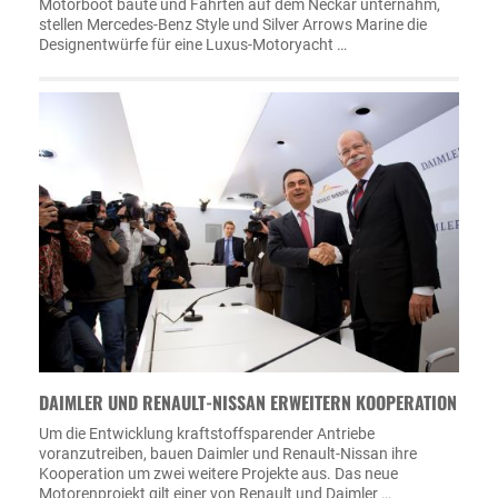
Motorboot baute und Fahrten auf dem Neckar unternahm,
stellen Mercedes-Benz Style und Silver Arrows Marine die
Designentwürfe für eine Luxus-Motoryacht …
DAIMLER UND RENAULT-NISSAN ERWEITERN KOOPERATION
Um die Entwicklung kraftstoffsparender Antriebe
voranzutreiben, bauen Daimler und Renault-Nissan ihre
Kooperation um zwei weitere Projekte aus. Das neue
Motorenprojekt gilt einer von Renault und Daimler …