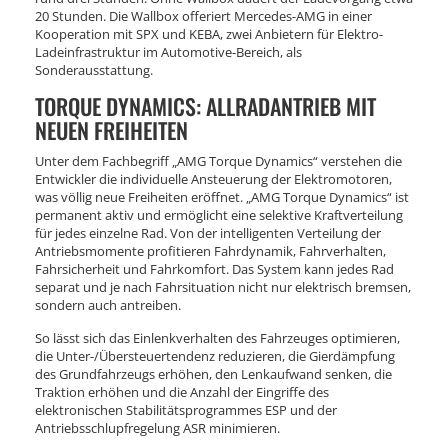
20 Stunden. Die Wallbox offeriert Mercedes-AMG in einer
Kooperation mit SPX und KEBA, zwei Anbietern für Elektro-
Ladeinfrastruktur im Automotive-Bereich, als
Sonderausstattung.
TORQUE DYNAMICS: ALLRADANTRIEB MIT
NEUEN FREIHEITEN
Unter dem Fachbegriff „AMG Torque Dynamics“ verstehen die
Entwickler die individuelle Ansteuerung der Elektromotoren,
was völlig neue Freiheiten eröffnet. „AMG Torque Dynamics“ ist
permanent aktiv und ermöglicht eine selektive Kraftverteilung
für jedes einzelne Rad. Von der intelligenten Verteilung der
Antriebsmomente profitieren Fahrdynamik, Fahrverhalten,
Fahrsicherheit und Fahrkomfort. Das System kann jedes Rad
separat und je nach Fahrsituation nicht nur elektrisch bremsen,
sondern auch antreiben.
So lässt sich das Einlenkverhalten des Fahrzeuges optimieren,
die Unter-/Übersteuertendenz reduzieren, die Gierdämpfung
des Grundfahrzeugs erhöhen, den Lenkaufwand senken, die
Traktion erhöhen und die Anzahl der Eingriffe des
elektronischen Stabilitätsprogrammes ESP und der
Antriebsschlupfregelung ASR minimieren.