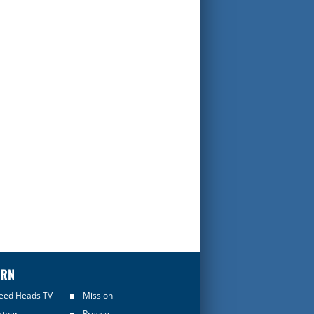
ERN
eed Heads TV
Mission
rtner
Presse