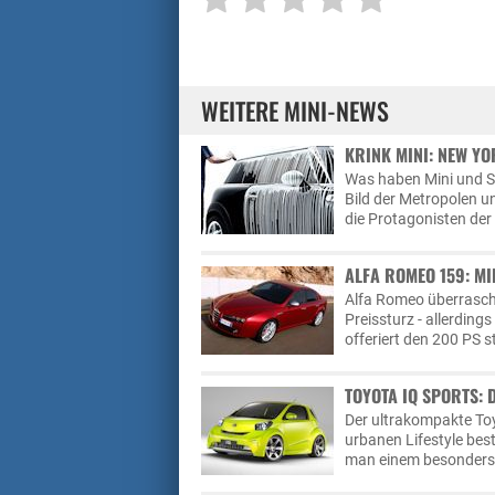
WEITERE MINI-NEWS
KRINK MINI: NEW Y
Was haben Mini und St
Bild der Metropolen un
die Protagonisten der
ALFA ROMEO 159: MI
Alfa Romeo überrasch
Preissturz - allerding
offeriert den 200 PS 
TOYOTA IQ SPORTS: 
Der ultrakompakte Toy
urbanen Lifestyle best
man einem besonders 