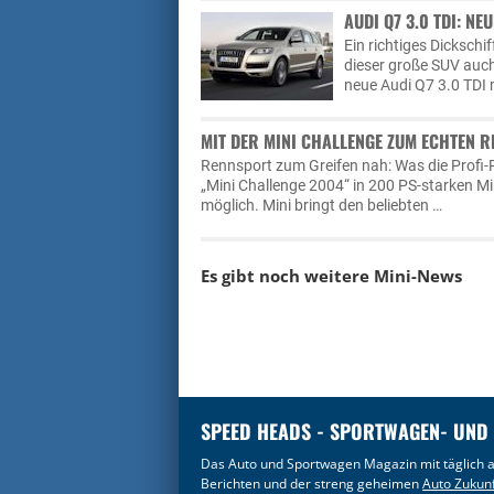
AUDI Q7 3.0 TDI: N
Ein richtiges Dickschif
dieser große SUV auch
neue Audi Q7 3.0 TDI 
MIT DER MINI CHALLENGE ZUM ECHTEN 
Rennsport zum Greifen nah: Was die Profi-
„Mini Challenge 2004“ in 200 PS-starken Mini
möglich. Mini bringt den beliebten …
Es gibt noch weitere
Mini-News
SPEED HEADS - SPORTWAGEN- UND
Das Auto und Sportwagen Magazin mit täglich a
Berichten und der streng geheimen
Auto Zukun