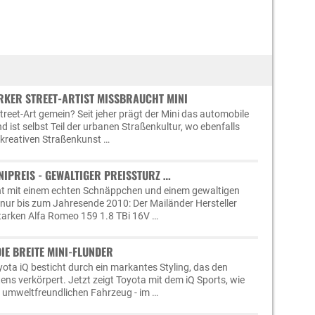
ORKER STREET-ARTIST MISSBRAUCHT MINI
reet-Art gemein? Seit jeher prägt der Mini das automobile
d ist selbst Teil der urbanen Straßenkultur, wo ebenfalls
 kreativen Straßenkunst …
NIPREIS - GEWALTIGER PREISSTURZ …
t mit einem echten Schnäppchen und einem gewaltigen
s nur bis zum Jahresende 2010: Der Mailänder Hersteller
starken Alfa Romeo 159 1.8 TBi 16V …
DIE BREITE MINI-FLUNDER
ota iQ besticht durch ein markantes Styling, das den
ens verkörpert. Jetzt zeigt Toyota mit dem iQ Sports, wie
umweltfreundlichen Fahrzeug - im …