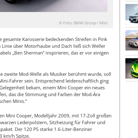
© Foto: BMW Group / Mini
ie gesamte Karosserie bedeckenden Streifen in Pink
n Linie über Motorhaube und Dach ließ sich Weller
abels „Ben Sherman“ inspirieren, das er vor einigen
die zweite Mod-Welle als Musiker berühmt wurde, soll
 Mini-Fahrer sein. Entsprechend leidenschaftlich ging
e Gelegenheit bekam, einem Mini Cooper ein neues
affen, das die Stimmung und Farben der Mod-Ära
ischen Minis.“
en Mini Cooper, Modelljahr 2009, mit 17-Zoll großen
warzen Lederpolstern, Sitzheizung für Fahrer und
paket. Der 120 PS starke 1.6-Liter-Benziner
3 km/h Spitze.