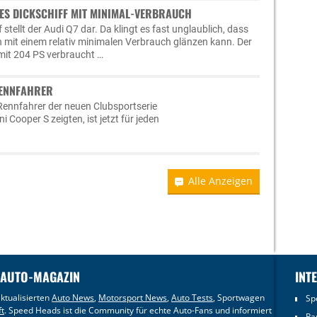
EUES DICKSCHIFF MIT MINIMAL-VERBRAUCH
f stellt der Audi Q7 dar. Da klingt es fast unglaublich, dass
 mit einem relativ minimalen Verbrauch glänzen kann. Der
mit 204 PS verbraucht …
RENNFAHRER
Rennfahrer der neuen Clubsportserie
 Cooper S zeigten, ist jetzt für jeden
Alle Anzeigen
 AUTO-MAGAZIN
INT
ktualisierten
Auto News
,
Motorsport News
,
Auto Tests
, Sportwagen
Sp
ft
. Speed Heads ist die Community für echte Auto-Fans und informiert
Pa