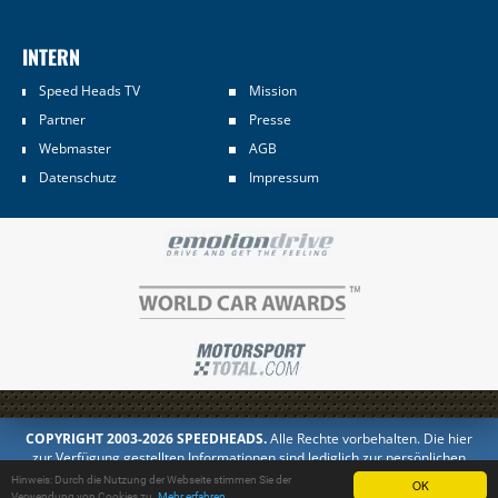
INTERN
Speed Heads TV
Mission
Partner
Presse
Webmaster
AGB
Datenschutz
Impressum
COPYRIGHT 2003-2026 SPEEDHEADS.
Alle Rechte vorbehalten. Die hier
zur Verfügung gestellten Informationen sind lediglich zur persönlichen
Information bestimmt. Jedes Kopieren oder Veröffentlichen in anderer
Hinweis: Durch die Nutzung der Webseite stimmen Sie der
OK
Form ist untersagt.
Verwendung von Cookies zu.
Mehr erfahren