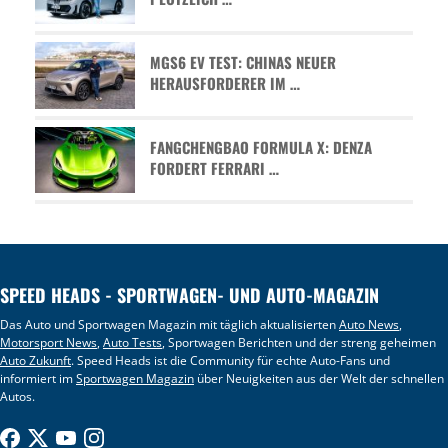
MGS6 EV TEST: CHINAS NEUER
HERAUSFORDERER IM …
FANGCHENGBAO FORMULA X: DENZA
FORDERT FERRARI …
SPEED HEADS - SPORTWAGEN- UND AUTO-MAGAZIN
Das Auto und Sportwagen Magazin mit täglich aktualisierten
Auto News
,
Motorsport News
,
Auto Tests
, Sportwagen Berichten und der streng geheimen
Auto Zukunft
. Speed Heads ist die Community für echte Auto-Fans und
informiert im
Sportwagen Magazin
über Neuigkeiten aus der Welt der schnellen
Autos.