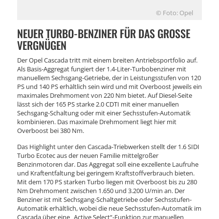
© Foto: Opel
NEUER TURBO-BENZINER FÜR DAS GROSSE V
ERGNÜGEN
Der Opel Cascada tritt mit einem breiten Antriebsportfolio auf.
Als Basis-Aggregat fungiert der 1.4-Liter-Turbobenziner mit
manuellem Sechsgang-Getriebe, der in Leistungsstufen von 120
PS und 140 PS erhältlich sein wird und mit Overboost jeweils ein
maximales Drehmoment von 220 Nm bietet. Auf Diesel-Seite
lässt sich der 165 PS starke 2.0 CDTI mit einer manuellen
Sechsgang-Schaltung oder mit einer Sechsstufen-Automatik
kombinieren. Das maximale Drehmoment liegt hier mit
Overboost bei 380 Nm.
Das Highlight unter den Cascada-Triebwerken stellt der 1.6 SIDI
Turbo Ecotec aus der neuen Familie mittelgroßer
Benzinmotoren dar. Das Aggregat soll eine exzellente Laufruhe
und Kraftentfaltung bei geringem Kraftstoffverbrauch bieten.
Mit dem 170 PS starken Turbo liegen mit Overboost bis zu 280
Nm Drehmoment zwischen 1.650 und 3.200 U/min an. Der
Benziner ist mit Sechsgang-Schaltgetriebe oder Sechsstufen-
Automatik erhältlich, wobei die neue Sechsstufen-Automatik im
Cascada über eine „Active Select“-Funktion zur manuellen