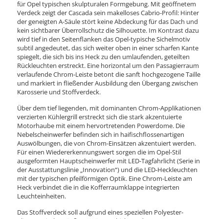
für Opel typischen skulpturalen Formgebung. Mit geöffnetem
Verdeck zeigt der Cascada sein makelloses Cabrio-Profil: Hinter
der geneigten A-Säule stört keine Abdeckung für das Dach und
kein sichtbarer Überrollschutz die Silhouette. Im Kontrast dazu
wird tief in den Seitenflanken das Opel-typische Sichelmotiv
subtil angedeutet, das sich weiter oben in einer scharfen Kante
spiegelt, die sich bis ins Heck zu den umlaufenden, geteilten
Rückleuchten erstreckt. Eine horizontal um den Passagierraum
verlaufende Chrom-Leiste betont die sanft hochgezogene Taille
und markiert in fließender Ausbildung den Übergang zwischen
Karosserie und Stoffverdeck.
Über dem tief liegenden, mit dominanten Chrom-Applikationen
verzierten Kühlergrill erstreckt sich die stark akzentuierte
Motorhaube mit einem hervortretenden Powerdome. Die
Nebelscheinwerfer befinden sich in haifischflossenartigen
Auswölbungen, die von Chrom-Einsätzen akzentuiert werden.
Für einen Wiedererkennungswert sorgen die im Opel-Stil
ausgeformten Hauptscheinwerfer mit LED-Tagfahrlicht (Serie in
der Ausstattungslinie „Innovation“) und die LED-Heckleuchten
mit der typischen pfeilförmigen Optik. Eine Chrom-Leiste am
Heck verbindet die in die Kofferraumklappe integrierten
Leuchteinheiten.
Das Stoffverdeck soll aufgrund eines speziellen Polyester-