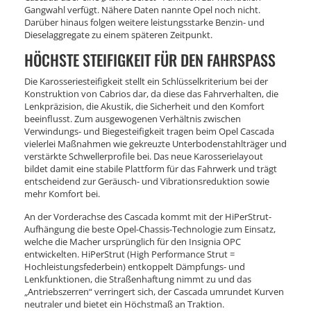
Gangwahl verfügt. Nähere Daten nannte Opel noch nicht.
Darüber hinaus folgen weitere leistungsstarke Benzin- und
Dieselaggregate zu einem späteren Zeitpunkt.
HÖCHSTE STEIFIGKEIT FÜR DEN FAHRSPASS
Die Karosseriesteifigkeit stellt ein Schlüsselkriterium bei der
Konstruktion von Cabrios dar, da diese das Fahrverhalten, die
Lenkpräzision, die Akustik, die Sicherheit und den Komfort
beeinflusst. Zum ausgewogenen Verhältnis zwischen
Verwindungs- und Biegesteifigkeit tragen beim Opel Cascada
vielerlei Maßnahmen wie gekreuzte Unterbodenstahlträger und
verstärkte Schwellerprofile bei. Das neue Karosserielayout
bildet damit eine stabile Plattform für das Fahrwerk und trägt
entscheidend zur Geräusch- und Vibrationsreduktion sowie
mehr Komfort bei.
An der Vorderachse des Cascada kommt mit der HiPerStrut-
Aufhängung die beste Opel-Chassis-Technologie zum Einsatz,
welche die Macher ursprünglich für den Insignia OPC
entwickelten. HiPerStrut (High Performance Strut =
Hochleistungsfederbein) entkoppelt Dämpfungs- und
Lenkfunktionen, die Straßenhaftung nimmt zu und das
„Antriebszerren“ verringert sich, der Cascada umrundet Kurven
neutraler und bietet ein Höchstmaß an Traktion.