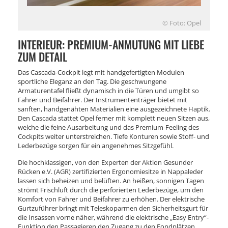
© Foto: Opel
INTERIEUR: PREMIUM-ANMUTUNG MIT LIEBE
ZUM DETAIL
Das Cascada-Cockpit legt mit handgefertigten Modulen
sportliche Eleganz an den Tag. Die geschwungene
Armaturentafel fließt dynamisch in die Türen und umgibt so
Fahrer und Beifahrer. Der Instrumententräger bietet mit
sanften, handgenähten Materialien eine ausgezeichnete Haptik.
Den Cascada stattet Opel ferner mit komplett neuen Sitzen aus,
welche die feine Ausarbeitung und das Premium-Feeling des
Cockpits weiter unterstreichen. Tiefe Konturen sowie Stoff- und
Lederbezüge sorgen für ein angenehmes Sitzgefühl.
Die hochklassigen, von den Experten der Aktion Gesunder
Rücken e.V. (AGR) zertifizierten Ergonomiesitze in Nappaleder
lassen sich beheizen und belüften. An heißen, sonnigen Tagen
strömt Frischluft durch die perforierten Lederbezüge, um den
Komfort von Fahrer und Beifahrer zu erhöhen. Der elektrische
Gurtzuführer bringt mit Teleskoparmen den Sicherheitsgurt für
die Insassen vorne näher, während die elektrische „Easy Entry“-
Funktion den Passagieren den Zugang zu den Fondplätzen