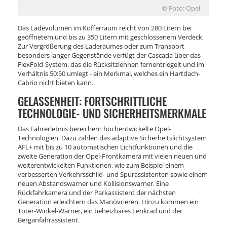
© Foto: Opel
Das Ladevolumen im Kofferraum reicht von 280 Litern bei
geöffnetem und bis zu 350 Litern mit geschlossenem Verdeck.
Zur Vergrößerung des Laderaumes oder zum Transport
besonders langer Gegenstände verfügt der Cascada über das
FlexFold-System, das die Rücksitzlehnen fernentriegelt und im
Verhältnis 50:50 umlegt - ein Merkmal, welches ein Hartdach-
Cabrio nicht bieten kann.
GELASSENHEIT: FORTSCHRITTLICHE
TECHNOLOGIE- UND SICHERHEITSMERKMALE
Das Fahrerlebnis bereichern hochentwickelte Opel-
Technologien. Dazu zählen das adaptive Sicherheitslichtsystem
AFL+ mit bis zu 10 automatischen Lichtfunktionen und die
zweite Generation der Opel-Frontkamera mit vielen neuen und
weiterentwickelten Funktionen, wie zum Beispiel einem
verbesserten Verkehrsschild- und Spurassistenten sowie einem
neuen Abstandswarner und Kollisionswarner. Eine
Rückfahrkamera und der Parkassistent der nächsten
Generation erleichtern das Manövrieren. Hinzu kommen ein
Toter-Winkel-Warner, ein beheizbares Lenkrad und der
Berganfahrassistent.