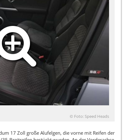
© Foto: Speed Heads
dum 17 Zoll große Alufelgen, die vorne mit Reifen der
35-Breitreifen bestückt wurden. An der Vorderachse