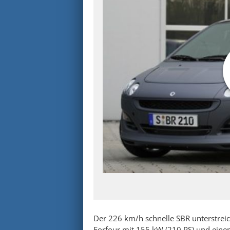
Der 226 km/h schnelle SBR unterstreic
Forfour mit 155 kW (210 PS) und ei