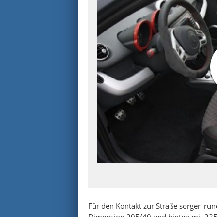
Für den Kontakt zur Straße sorgen run
Dimension 205/40 und hinten mit 225/