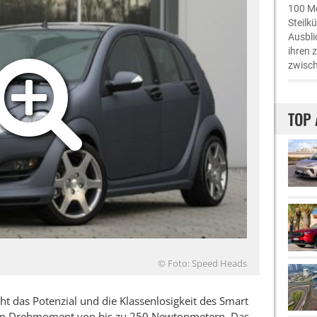
100 Me
Steilk
Ausbli
ihren 
zwisch
TOP 
© Foto: Speed Heads
ht das Potenzial und die Klassenlosigkeit des Smart
nem Drehmoment von bis zu 250 Newtonmetern. Das