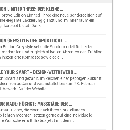
ON LIMITED THREE: DER KLEINE …
Fortwo Edition Limited Three eine neue Sonderedition auf
eine elegante Lackierung glänzt und im Innenraum ein
ignkonzept bietet. Dank …
ION GREYSTYLE: DER SPORTLICHE …
 Edition Greystyle setzt die Sondermodell-Reihe der
t markanten und zugleich stilvollen Akzenten den Frühling
h inszenierte Kontraste sowie edle …
LE YOUR SMART - DESIGN-WETTBEWERB …
von Smart sind gezählt. Im Zeichen einer peppigen Zukunft
 Ideen von außen und veranstaltet bis zum 23. Februar
ttbewerb. Auf der Website …
OR MADE: HÖCHSTE MASSSTÄBE DER …
mart-Eigner, die einen nach ihren Vorstellungen
 fahren möchten, setzen gerne auf eine individuelle
he Wünsche erfüllt Brabus jetzt mit dem …