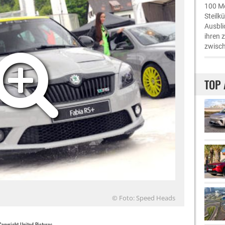
100 Me
Steilk
Ausbli
ihren 
zwisch
TOP 
© Foto: Speed Heads
Copyright United Pictures