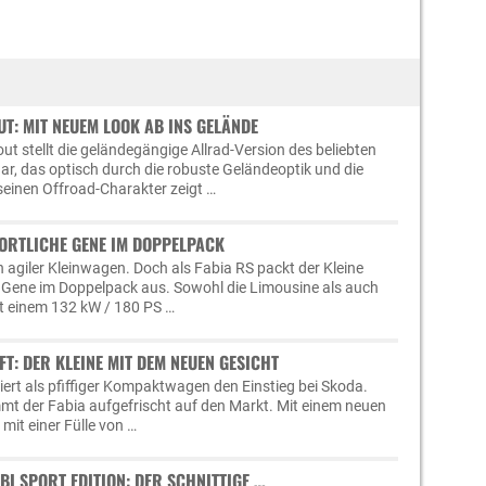
T: MIT NEUEM LOOK AB INS GELÄNDE
ut stellt die geländegängige Allrad-Version des beliebten
dar, das optisch durch die robuste Geländeoptik und die
seinen Offroad-Charakter zeigt …
PORTLICHE GENE IM DOPPELPACK
n agiler Kleinwagen. Doch als Fabia RS packt der Kleine
en Gene im Doppelpack aus. Sowohl die Limousine als auch
t einem 132 kW / 180 PS …
FT: DER KLEINE MIT DEM NEUEN GESICHT
ert als pfiffiger Kompaktwagen den Einstieg bei Skoda.
t der Fabia aufgefrischt auf den Markt. Mit einem neuen
e mit einer Fülle von …
I SPORT EDITION: DER SCHNITTIGE …