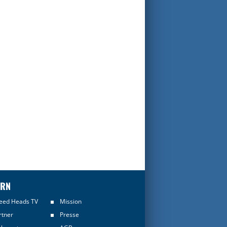
ERN
eed Heads TV
Mission
rtner
Presse