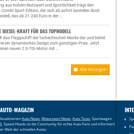
ng aus hohem Nutzwert und Sportlichkeit trägt den
ombi Sport Edition, der sich ab sofort bestellen lässt.
odell, das ab 21.240 Euro in der …
E DIESEL-KRAFT FÜR DAS TOPMODELL
lt das Flaggschiff der tschechischen Marke dar und bietet
ie ein dynamisches Design zum günstigen Preis. Jetzt
einen neuen 2.0-TDI-Motor mit …
Alle Anzeigen
 AUTO-MAGAZIN
INT
ktualisierten
Auto News
,
Motorsport News
,
Auto Tests
, Sportwagen
Sp
ft
. Speed Heads ist die Community für echte Auto-Fans und informiert
Pa
er Welt der schnellen Autos.