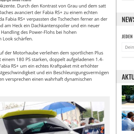
 Akzente. Durch den Kontrast von Grau und dem satt
Daches avanciert der Fabia RS+ zu einem echten
NEW
da Fabia RS+ verpassten die Tschechen ferner an der
nd am Heck ein Dachkantenspoiler und ein neuer
 Handling des Power-Flohs bei hohen
JEDEN
 Look schärfen.
uf der Motorhaube verleihen dem sportlichen Plus
t einem 180 PS starken, doppelt aufgeladenen 1.4-
Fabia RS+ um ein echtes Kraftpaket mit erhöhter
hstgeschwindigkeit und ein Beschleunigungsvermögen
AKTU
den versprechen einen wahrhaft dynamischen