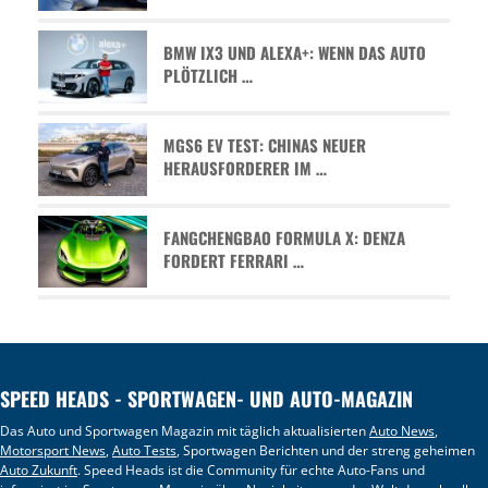
BMW IX3 UND ALEXA+: WENN DAS AUTO
PLÖTZLICH …
MGS6 EV TEST: CHINAS NEUER
HERAUSFORDERER IM …
FANGCHENGBAO FORMULA X: DENZA
FORDERT FERRARI …
SPEED HEADS - SPORTWAGEN- UND AUTO-MAGAZIN
Das Auto und Sportwagen Magazin mit täglich aktualisierten
Auto News
,
Motorsport News
,
Auto Tests
, Sportwagen Berichten und der streng geheimen
Auto Zukunft
. Speed Heads ist die Community für echte Auto-Fans und