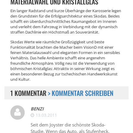
ATERIALWAHL UND KRISTALLGLAS
Ein langer Radstand und kurze Überhänge der Karosserie legen
den Grundstein für die Erfolgsarchitektur eines Skodas. Beides
schafft ein überdurchschnittliches Raumangebot im Inneren
und verleiht dem Fahrzeug in Verbindung mit der dynamisch
straffen Dachlinie ein Höchstmaß an Souveränität.
Skodas Werte wie räumliche Großzügigkeit und beste
Funktionalität brachten die Macher beim VisionD mit einer
feinen Materialauswahl und eleganten Formen in ein sensibles
Verhältnis. Das helle Ambiente schafft eine angenehm
freundliche Atmosphäre. Völlig neu ist die Verwendung von
böhmischen Kristallglas: Attraktiv in seiner Wirkung zeigt es
einen besonderen Bezug zur tschechischen Handwerkskunst
und Kultur.
1 KOMMENTAR
> KOMMENTAR SCHREIBEN
BENZI
13.03.2011
Seit dem Joyster die schönste Skoda-
Studie. Wenn das Auto, als Stufenheck,