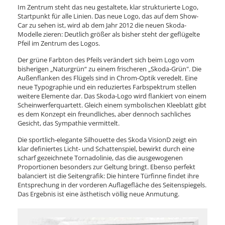
Im Zentrum steht das neu gestaltete, klar strukturierte Logo,
Startpunkt für alle Linien. Das neue Logo, das auf dem Show-
Car zu sehen ist, wird ab dem Jahr 2012 die neuen Skoda-
Modelle zieren: Deutlich größer als bisher steht der geflügelte
Pfeil im Zentrum des Logos.
Der grüne Farbton des Pfeils verändert sich beim Logo vom
bisherigen „Naturgrün“ zu einem frischeren „Skoda-Grün". Die
Außenflanken des Flügels sind in Chrom-Optik veredelt. Eine
neue Typographie und ein reduziertes Farbspektrum stellen
weitere Elemente dar. Das Skoda-Logo wird flankiert von einem
Scheinwerferquartett. Gleich einem symbolischen Kleeblatt gibt
es dem Konzept ein freundliches, aber dennoch sachliches
Gesicht, das Sympathie vermittelt.
Die sportlich-elegante Silhouette des Skoda VisionD zeigt ein
klar definiertes Licht- und Schattenspiel, bewirkt durch eine
scharf gezeichnete Tornadolinie, das die ausgewogenen
Proportionen besonders zur Geltung bringt. Ebenso perfekt
balanciert ist die Seitengrafik: Die hintere Türfinne findet ihre
Entsprechung in der vorderen Auflagefläche des Seitenspiegels.
Das Ergebnis ist eine ästhetisch völlig neue Anmutung.