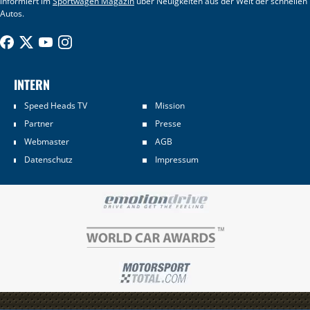
informiert im
Sportwagen Magazin
über Neuigkeiten aus der Welt der schnellen
Autos.
INTERN
Speed Heads TV
Mission
Partner
Presse
Webmaster
AGB
Datenschutz
Impressum