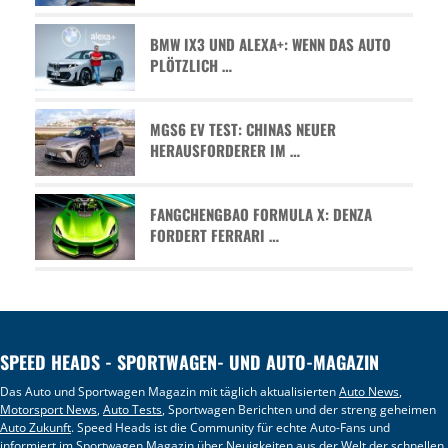
BMW IX3 UND ALEXA+: WENN DAS AUTO
PLÖTZLICH …
MGS6 EV TEST: CHINAS NEUER
HERAUSFORDERER IM …
FANGCHENGBAO FORMULA X: DENZA
FORDERT FERRARI …
SPEED HEADS - SPORTWAGEN- UND AUTO-MAGAZIN
Das Auto und Sportwagen Magazin mit täglich aktualisierten
Auto News
,
Motorsport News
,
Auto Tests
, Sportwagen Berichten und der streng geheimen
Auto Zukunft
. Speed Heads ist die Community für echte Auto-Fans und
informiert im
Sportwagen Magazin
über Neuigkeiten aus der Welt der schnellen