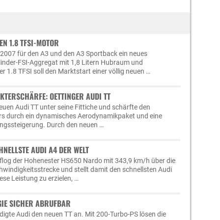
EN 1.8 TFSI-MOTOR
 2007 für den A3 und den A3 Sportback ein neues
inder-FSI-Aggregat mit 1,8 Litern Hubraum und
 1.8 TFSI soll den Marktstart einer völlig neuen …
TERSCHÄRFE: OETTINGER AUDI TT
uen Audi TT unter seine Fittiche und schärfte den
ers durch ein dynamisches Aerodynamikpaket und eine
ngssteigerung. Durch den neuen …
HNELLSTE AUDI A4 DER WELT
flog der Hohenester HS650 Nardo mit 343,9 km/h über die
hwindigkeitsstrecke und stellt damit den schnellsten Audi
ese Leistung zu erzielen, …
RGIE SICHER ABRUFBAR
ndigte Audi den neuen TT an. Mit 200-Turbo-PS lösen die