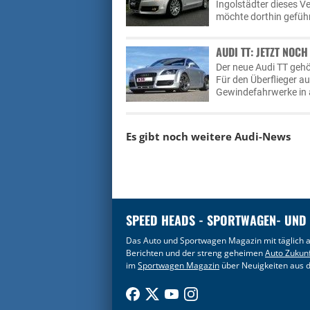
Ingolstädter dieses V
möchte dorthin geführ
AUDI TT: JETZT NOC
Der neue Audi TT geh
Für den Überflieger a
Gewindefahrwerke in a
Es gibt noch weitere
Audi-News
SPEED HEADS - SPORTWAGEN- UND
Das Auto und Sportwagen Magazin mit täglich a
Berichten und der streng geheimen
Auto Zukun
im
Sportwagen Magazin
über Neuigkeiten aus d