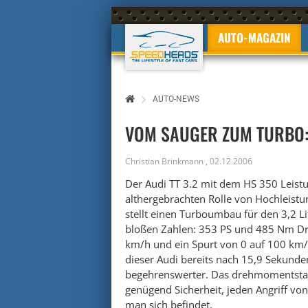
AUTO-MAGAZIN
AUTO-NEWS
VOM SAUGER ZUM TURBO: 
Christian Brinkmann
,
02.12.2006
Der Audi TT 3.2 mit dem HS 350 Leistu
althergebrachten Rolle von Hochleistu
stellt einen Turboumbau für den 3,2 L
bloßen Zahlen: 353 PS und 485 Nm D
km/h und ein Spurt von 0 auf 100 km/
dieser Audi bereits nach 15,9 Sekund
begehrenswerter. Das drehmomentstar
genügend Sicherheit, jeden Angriff von
man sich befindet.