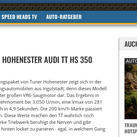
SPEED HEADS TV
AUTO-RATGEBER
AUC
HOHENESTER AUDI TT HS 350
AUTO
ngspaket von Tuner Hohenester zeigt sich in der
ngsautomobilen aus Ingolstadt; denn dieses Modell
iter großen VR6-Saugmotor dar. Das Ergebnis in
rehmoment bei 3.050 U/min, eine Vmax von 281
h in 4,9 Sekunden. Die 200 km/h-Marke passiert
en. Diese Werte machen den TT wahrlich noch
ke Triebwerk beruhigt die Nerven und gibt
TRAUM
 hinten locker zu parieren - egal, in welchem Gang
OTSPO