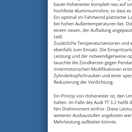
baute Hohenester komplett neu auf un
hochfeste Aluminiumrohre, so dass e
Ein optimal im Fahrtwind platzierter 
bei hohen Außentemperaturen bei. Die 
einem neuen, der Aufladung angepas
{ad}
Zusätzliche Temperatursensoren und e
ebenfalls zum Einsatz. Die Einspritzan
Leistung und der notwendigerweise o
tauschte die Zündkerzen gegen Penda
innermotorischen Modifikationen erstr
Zylinderkopfschrauben und einer spez
Reduzierung der Verdichtung.
Ein Prinzip von Hohenester ist, den Um
halten. Im Falle des Audi TT 3.2 heißt
Nm Drehmoment einfror. Diese Leistung
weiteren Ausbaustufen angeboten wer
Mehrleistung aufbieten könnte.