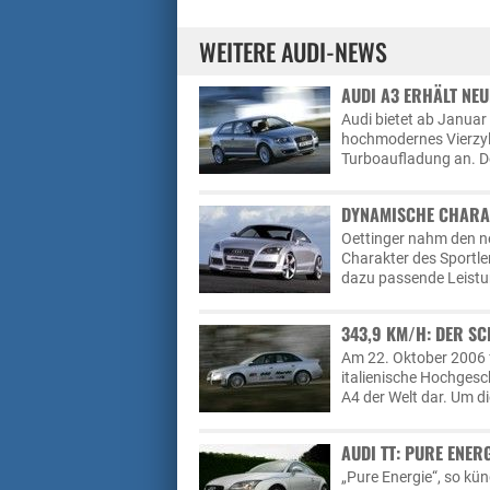
WEITERE AUDI-NEWS
AUDI A3 ERHÄLT NEU
Audi bietet ab Januar
hochmodernes Vierzyl
Turboaufladung an. Der
DYNAMISCHE CHARAK
Oettinger nahm den ne
Charakter des Sportl
dazu passende Leistu
343,9 KM/H: DER SC
Am 22. Oktober 2006 
italienische Hochgesc
A4 der Welt dar. Um di
AUDI TT: PURE ENE
„Pure Energie“, so kü