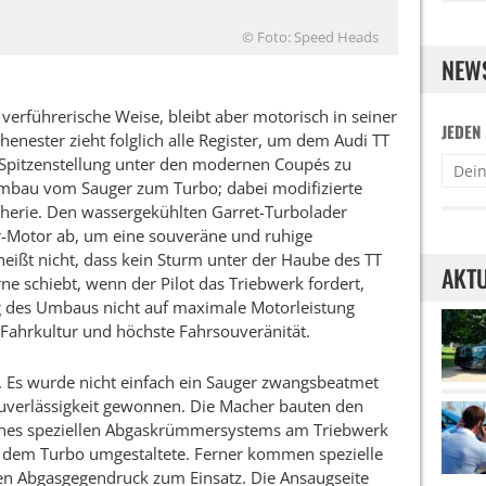
© Foto: Speed Heads
NEW
 verführerische Weise, bleibt aber motorisch in seiner
JEDEN
enester zieht folglich alle Register, um dem Audi TT
 Spitzenstellung unter den modernen Coupés zu
Umbau vom Sauger zum Turbo; dabei modifizierte
herie. Den wassergekühlten Garret-Turbolader
r-Motor ab, um eine souveräne und ruhige
heißt nicht, dass kein Sturm unter der Haube des TT
AKTU
e schiebt, wenn der Pilot das Triebwerk fordert,
g des Umbaus nicht auf maximale Motorleistung
 Fahrkultur und höchste Fahrsouveränität.
. Es wurde nicht einfach ein Sauger zwangsbeatmet
Zuverlässigkeit gewonnen. Die Macher bauten den
eines speziellen Abgaskrümmersystems am Triebwerk
 dem Turbo umgestaltete. Ferner kommen spezielle
gen Abgasgegendruck zum Einsatz. Die Ansaugseite