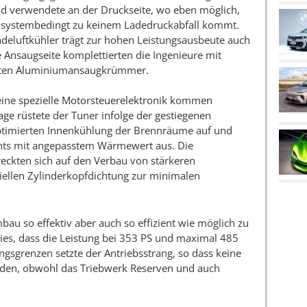
d verwendete an der Druckseite, wo eben möglich,
s systembedingt zu keinem Ladedruckabfall kommt.
Ladeluftkühler trägt zur hohen Leistungsausbeute auch
Ansaugseite komplettierten die Ingenieure mit
sten Aluminiumansaugkrümmer.
ine spezielle Motorsteuerelektronik kommen
lage rüstete der Tuner infolge der gestiegenen
ptimierten Innenkühlung der Brennräume auf und
nts mit angepasstem Wärmewert aus. Die
eckten sich auf den Verbau von stärkeren
iellen Zylinderkopfdichtung zur minimalen
bau so effektiv aber auch so effizient wie möglich zu
 dies, dass die Leistung bei 353 PS und maximal 485
sgrenzen setzte der Antriebsstrang, so dass keine
den, obwohl das Triebwerk Reserven und auch