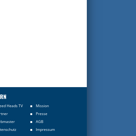
ERN
eed Heads TV
Mission
rtner
Presse
bmaster
AGB
tenschutz
Impressum