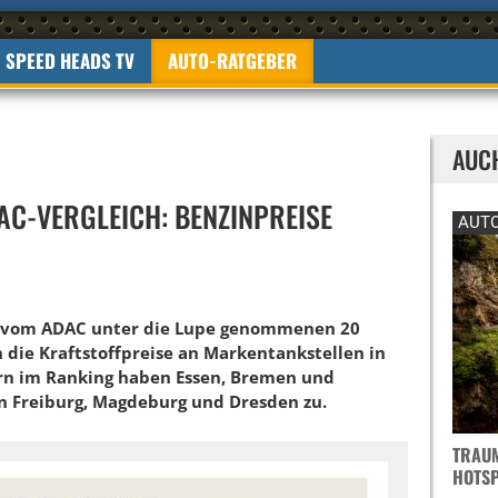
SPEED HEADS TV
AUTO-RATGEBER
AUC
AC-VERGLEICH: BENZINPREISE
AUTO
der vom ADAC unter die Lupe genommenen 20
 die Kraftstoffpreise an Markentankstellen in
orn im Ranking haben Essen, Bremen und
in Freiburg, Magdeburg und Dresden zu.
TRAUM
OTSPO