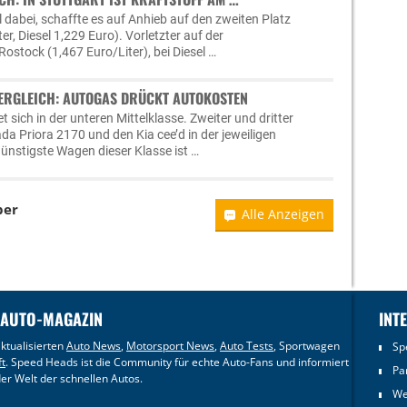
 dabei, schaffte es auf Anhieb auf den zweiten Platz
er, Diesel 1,229 Euro). Vorletzter auf der
 Rostock (1,467 Euro/Liter), bei Diesel …
ERGLEICH: AUTOGAS DRÜCKT AUTOKOSTEN
et sich in der unteren Mittelklasse. Zweiter und dritter
a Priora 2170 und den Kia cee’d in der jeweiligen
ünstigste Wagen dieser Klasse ist …
ber
Alle Anzeigen
 AUTO-MAGAZIN
INT
ktualisierten
Auto News
,
Motorsport News
,
Auto Tests
, Sportwagen
Sp
ft
. Speed Heads ist die Community für echte Auto-Fans und informiert
Pa
er Welt der schnellen Autos.
We