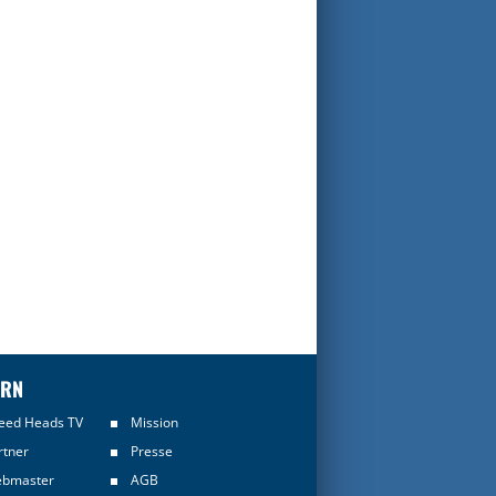
ERN
eed Heads TV
Mission
rtner
Presse
bmaster
AGB