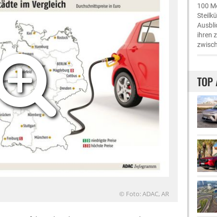
100 Me
Steilk
Ausbli
ihren 
zwisch
TOP 
© Foto: ADAC, AR