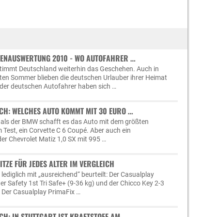
ENAUSWERTUNG 2010 - WO AUTOFAHRER …
timmt Deutschland weiterhin das Geschehen. Auch in
eten Sommer blieben die deutschen Urlauber ihrer Heimat
 der deutschen Autofahrer haben sich …
CH: WELCHES AUTO KOMMT MIT 30 EURO …
 als der BMW schafft es das Auto mit dem größten
 Test, ein Corvette C 6 Coupé. Aber auch ein
er Chevrolet Matiz 1,0 SX mit 995 …
ITZE FÜR JEDES ALTER IM VERGLEICH
lediglich mit „ausreichend“ beurteilt: Der Casualplay
der Safety 1st Tri Safe+ (9-36 kg) und der Chicco Key 2-3
). Der Casualplay PrimaFix …
H: IN STUTTGART IST KRAFTSTOFF AM …