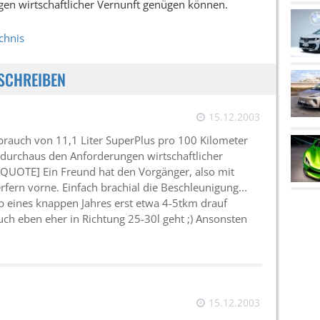
en wirtschaftlicher Vernunft genügen können.
chnis
SCHREIBEN
15.12.2003
rauch von 11,1 Liter SuperPlus pro 100 Kilometer
 durchaus den Anforderungen wirtschaftlicher
QUOTE] Ein Freund hat den Vorgänger, also mit
rfern vorne. Einfach brachial die Beschleunigung...
lb eines knappen Jahres erst etwa 4-5tkm drauf
auch eben eher in Richtung 25-30l geht ;) Ansonsten
15.12.2003