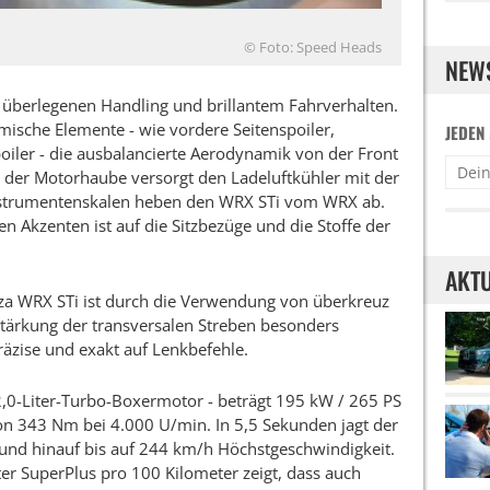
© Foto: Speed Heads
NEW
 überlegenen Handling und brillantem Fahrverhalten.
mische Elemente - wie vordere Seitenspoiler,
JEDEN
oiler - die ausbalancierte Aerodynamik von der Front
in der Motorhaube versorgt den Ladeluftkühler mit der
Instrumentenskalen heben den WRX STi vom WRX ab.
 Akzenten ist auf die Sitzbezüge und die Stoffe der
AKTU
a WRX STi ist durch die Verwendung von überkreuz
ärkung der transversalen Streben besonders
präzise und exakt auf Lenkbefehle.
 2,0-Liter-Turbo-Boxermotor - beträgt 195 kW / 265 PS
343 Nm bei 4.000 U/min. In 5,5 Sekunden jagt der
nd hinauf bis auf 244 km/h Höchstgeschwindigkeit.
er SuperPlus pro 100 Kilometer zeigt, dass auch