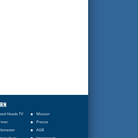
ERN
eed Heads TV
Mission
rtner
Presse
bmaster
AGB
tenschutz
Impressum