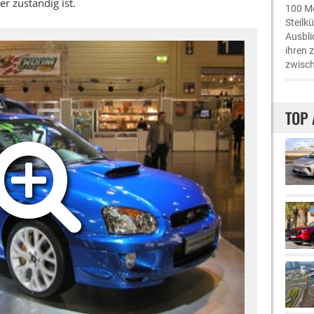
r zuständig ist.
100 Me
Steilk
Ausbli
ihren 
zwisch
TOP 