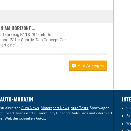
ERN AM HORIZONT …
tfahrzeug B11S: "B" steht für
und "S" für Sportiv. Das Concept Car
iert eine …
Alle Anzeigen
 AUTO-MAGAZIN
INT
ktualisierten
Auto News
,
Motorsport News
,
Auto Tests
, Sportwagen
Sp
ft
. Speed Heads ist die Community für echte Auto-Fans und informiert
Pa
er Welt der schnellen Autos.
We
Da