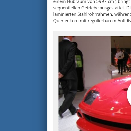
einem Hubraum von 5997 cm³, bringt e
sequentiellen Getriebe ausgestattet. Di
laminierten Stahlrohrrahmen, während
Querlenkern mit regulierbarem Antidiv