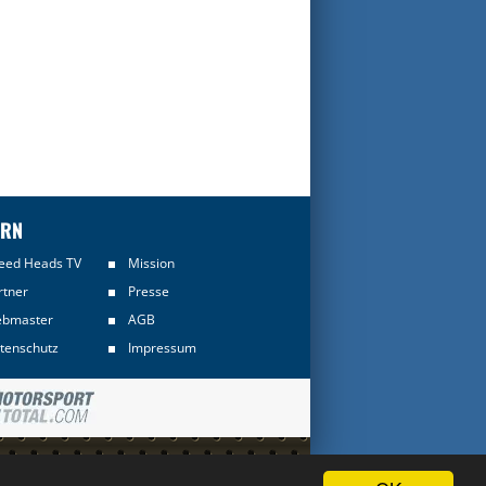
ERN
eed Heads TV
Mission
rtner
Presse
bmaster
AGB
tenschutz
Impressum
Informationen sind