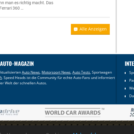
enn man es richtig macht. Das
Ferrari 360 …
Alle Anzeigen
 AUTO-MAGAZIN
INT
ktualisierten
Auto News
,
Motorsport News
,
Auto Tests
, Sportwagen
Sp
ft
. Speed Heads ist die Community für echte Auto-Fans und informiert
Pa
er Welt der schnellen Autos.
We
Da
-2026 SPEEDHEADS.
Alle Rechte vorbehalten. Die hier zur Verfügung gestellten 