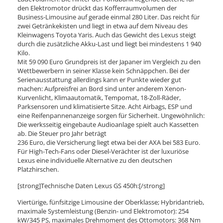
den Elektromotor drückt das Kofferraumvolumen der
Business-Limousine auf gerade einmal 280 Liter. Das reicht für
zwei Getränkekisten und liegt in etwa auf dem Niveau des
Kleinwagens Toyota Yaris. Auch das Gewicht des Lexus steigt
durch die zusätzliche Akku-Last und liegt bei mindestens 1 940
Kilo.
Mit 59 090 Euro Grundpreis ist der Japaner im Vergleich zu den
Wettbewerbern in seiner Klasse kein Schnäppchen. Bei der
Serienausstattung allerdings kann er Punkte wieder gut
machen: Aufpreisfrei an Bord sind unter anderem Xenon-
Kurvenlicht, Klimaautomatik, Tempomat, 18-Zoll-Räder,
Parksensoren und klimatisierte Sitze. Acht Airbags, ESP und
eine Reifenpannenanzeige sorgen für Sicherheit. Ungewöhnlich:
Die werksseitig eingebaute Audioanlage spielt auch Kassetten
ab. Die Steuer pro Jahr beträgt
236 Euro, die Versicherung liegt etwa bei der AXA bei 583 Euro.
Für High-Tech-Fans oder Diesel-Verächter ist der luxuriöse
Lexus eine individuelle Alternative zu den deutschen
Platzhirschen.
[strong]Technische Daten Lexus GS 450h:[/strong]
Viertürige, fünfsitzige Limousine der Oberklasse; Hybridantrieb,
maximale Systemleistung (Benzin- und Elektromotor): 254
kW/345 PS, maximales Drehmoment des Ottomotors: 368 Nm