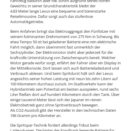
Fahrzeug dadurch aber nie, schon aufgrund seines hohen
Gewichts; in seiner Grundcharakteristik bleibt der
4,83 Meter lange Lexus eine bequeme und bärenstarke
Reiselimousine. Dafür sorgt auch das stufenlose
Automatikgetriebe.
Beim Anfahren bringt das Elektroaggregat den Fünfsitzer mit
seinem fulminanten Drehmoment von 275 Nm in Schwung. Bis
etwa Tempo 50 ist bei geladener Batterie eine rein elektrische
Fahrt möglich, dann übernimmt fast unmerklich der
Sechszylinder. Der Elektromotor steht aber jederzeit für die
kraftvolle Unterstützung von Zwischenspurts bereit. Welcher
Motor gerade wofür sorgt, erfährt der Fahrer über ein Display in
der Mittelkonsole. Dort lassen sich auch Batterieladestand und
Verbrauch ablesen. Und beim Spritdurst hält sich der Lexus
angesichts seiner hohen Leistung mit neun bis zehn Litern auf
100 Kilometern durchaus zurück. Im Stadtverkehr kann der
Hybridantrieb sein Potential am besten ausspielen, rund sechs
Liter fließen dort auf hundert Kilometern durch den Tank. Über
einige tausend Meter lässt sich der Japaner im reinen
Elektrobetrieb ganz ohne Spritverbrauch bewegen.
Als CO2-Ausstoß gibt der Hersteller in den technischen Daten
186 Gramm pro Kilometer an.
Die Spritspar-Technik fordert allerdings Tribut beim
Ladevolumen. Die hinter der Fondbank liegende Batterie für