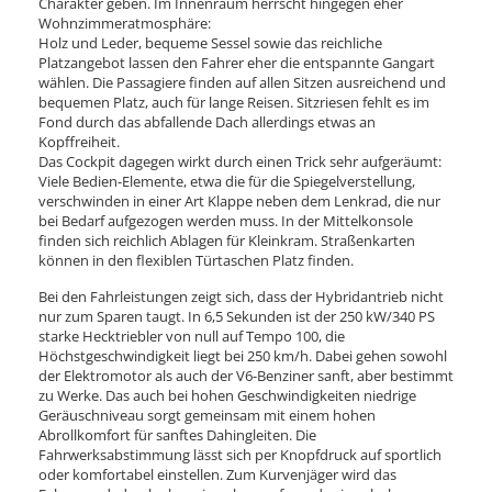
Charakter geben. Im Innenraum herrscht hingegen eher
Wohnzimmeratmosphäre:
Holz und Leder, bequeme Sessel sowie das reichliche
Platzangebot lassen den Fahrer eher die entspannte Gangart
wählen. Die Passagiere finden auf allen Sitzen ausreichend und
bequemen Platz, auch für lange Reisen. Sitzriesen fehlt es im
Fond durch das abfallende Dach allerdings etwas an
Kopffreiheit.
Das Cockpit dagegen wirkt durch einen Trick sehr aufgeräumt:
Viele Bedien-Elemente, etwa die für die Spiegelverstellung,
verschwinden in einer Art Klappe neben dem Lenkrad, die nur
bei Bedarf aufgezogen werden muss. In der Mittelkonsole
finden sich reichlich Ablagen für Kleinkram. Straßenkarten
können in den flexiblen Türtaschen Platz finden.
Bei den Fahrleistungen zeigt sich, dass der Hybridantrieb nicht
nur zum Sparen taugt. In 6,5 Sekunden ist der 250 kW/340 PS
starke Hecktriebler von null auf Tempo 100, die
Höchstgeschwindigkeit liegt bei 250 km/h. Dabei gehen sowohl
der Elektromotor als auch der V6-Benziner sanft, aber bestimmt
zu Werke. Das auch bei hohen Geschwindigkeiten niedrige
Geräuschniveau sorgt gemeinsam mit einem hohen
Abrollkomfort für sanftes Dahingleiten. Die
Fahrwerksabstimmung lässt sich per Knopfdruck auf sportlich
oder komfortabel einstellen. Zum Kurvenjäger wird das