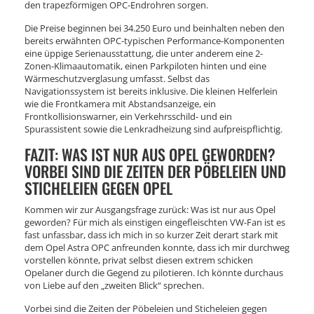
den trapezförmigen OPC-Endrohren sorgen.
Die Preise beginnen bei 34.250 Euro und beinhalten neben den
bereits erwähnten OPC-typischen Performance-Komponenten
eine üppige Serienausstattung, die unter anderem eine 2-
Zonen-Klimaautomatik, einen Parkpiloten hinten und eine
Wärmeschutzverglasung umfasst. Selbst das
Navigationssystem ist bereits inklusive. Die kleinen Helferlein
wie die Frontkamera mit Abstandsanzeige, ein
Frontkollisionswarner, ein Verkehrsschild- und ein
Spurassistent sowie die Lenkradheizung sind aufpreispflichtig.
FAZIT: WAS IST NUR AUS OPEL GEWORDEN?
VORBEI SIND DIE ZEITEN DER PÖBELEIEN UND
STICHELEIEN GEGEN OPEL
Kommen wir zur Ausgangsfrage zurück: Was ist nur aus Opel
geworden? Für mich als einstigen eingefleischten VW-Fan ist es
fast unfassbar, dass ich mich in so kurzer Zeit derart stark mit
dem Opel Astra OPC anfreunden konnte, dass ich mir durchweg
vorstellen könnte, privat selbst diesen extrem schicken
Opelaner durch die Gegend zu pilotieren. Ich könnte durchaus
von Liebe auf den „zweiten Blick“ sprechen.
Vorbei sind die Zeiten der Pöbeleien und Sticheleien gegen