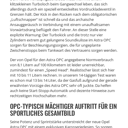
klitzekleinen Turboloch beim Gangwechsel leben, das sich
allerdings durch ein speziell entwickeltes Vordruckladeventil in
Grenzen hält. Der Kick in den Rücken nach dem obligatorischen
„Luftschnapper“ ist schnell da und das archaische
Ansauggeräusch in Verbindung mit einem unaufhaltsamen
Vorwärtsdrang beflügelt den Fahrer. An dieser Stelle eine
explizite Warnung: Der Turbokick und die trotz nur vier
Zylindern extrem gut gelungene Soundkulisse im Astra OPC
sorgen für Beschleunigungsorgien, die für ungeplante
Zwischenstopps beim Tankwart des Vertrauens sorgen werden.
Der von Opel für den Astra OPC angegebene Normverbrauch
von 8,1 Litern auf 100 Kilometern ist leider unerreichbar,
zumindest für einen „Speed Head“. Realistischer lässt sich hier
mit 10 bis 11 Litern rechnen. In unserem 14-tägigen Test waren
es schon mal 13 bis 14 Liter, da der Gasfuß aufgrund der gerade
erwähnten Vorzüge des Astra OPC sehr oft juckte. Da helfen
auch keine Start-Stopp-Automatik und dezente Hinweise zum
rechtzeitigen Hochschalten mehr.
OPC-TYPISCH MÄCHTIGER AUFTRITT FÜR EIN
SPORTLICHES GESAMTBILD
Seine Potenz und Sprintstärke unterstreicht der neue Opel
Astra OPC mit einem exklusiven Karosseriedesign. So sorgen