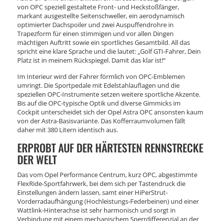
von OPC speziell gestaltete Front- und Heckstoßfänger,
markant ausgestellte Seitenschweller, ein aerodynamisch
optimierter Dachspoiler und zwei Auspuffendrohre in
Trapezform für einen stimmigen und vor allen Dingen
mächtigen Auftritt sowie ein sportliches Gesamtbild. All das
spricht eine klare Sprache und die lautet: „Golf GTI-Fahrer, Dein
Platz ist in meinem Rückspiegel. Damit das klar ist!“
Im Interieur wird der Fahrer förmlich von OPC-Emblemen
umringt. Die Sportpedale mit Edelstahlauflagen und die
speziellen OPC-Instrumente setzen weitere sportliche Akzente.
Bis auf die OPC-typische Optik und diverse Gimmicks im
Cockpit unterscheidet sich der Opel Astra OPC ansonsten kaum
von der Astra-Basisvariante. Das Kofferraumvolumen fällt
daher mit 380 Litern identisch aus.
ERPROBT AUF DER HÄRTESTEN RENNSTRECKE
DER WELT
Das vom Opel Performance Centrum, kurz OPC, abgestimmte
FlexRide-Sportfahrwerk, bei dem sich per Tastendruck die
Einstellungen ändern lassen, samt einer HiPerStrut-
Vorderradaufhängung (Hochleistungs-Federbeinen) und einer
Wattlink-Hinterachse ist sehr harmonisch und sorgt in
Verbindung mit einem mechanischem Sperrdifferenzial an der