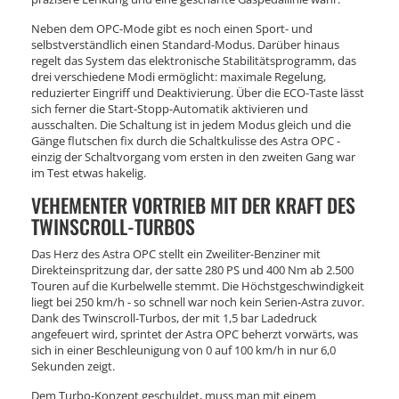
Neben dem OPC-Mode gibt es noch einen Sport- und
selbstverständlich einen Standard-Modus. Darüber hinaus
regelt das System das elektronische Stabilitätsprogramm, das
drei verschiedene Modi ermöglicht: maximale Regelung,
reduzierter Eingriff und Deaktivierung. Über die ECO-Taste lässt
sich ferner die Start-Stopp-Automatik aktivieren und
ausschalten. Die Schaltung ist in jedem Modus gleich und die
Gänge flutschen fix durch die Schaltkulisse des Astra OPC -
einzig der Schaltvorgang vom ersten in den zweiten Gang war
im Test etwas hakelig.
VEHEMENTER VORTRIEB MIT DER KRAFT DES
TWINSCROLL-TURBOS
Das Herz des Astra OPC stellt ein Zweiliter-Benziner mit
Direkteinspritzung dar, der satte 280 PS und 400 Nm ab 2.500
Touren auf die Kurbelwelle stemmt. Die Höchstgeschwindigkeit
liegt bei 250 km/h - so schnell war noch kein Serien-Astra zuvor.
Dank des Twinscroll-Turbos, der mit 1,5 bar Ladedruck
angefeuert wird, sprintet der Astra OPC beherzt vorwärts, was
sich in einer Beschleunigung von 0 auf 100 km/h in nur 6,0
Sekunden zeigt.
Dem Turbo-Konzept geschuldet, muss man mit einem