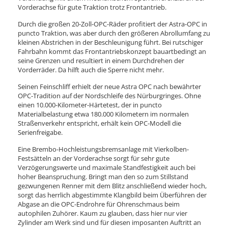
Vorderachse für gute Traktion trotz Frontantrieb.
Durch die großen 20-Zoll-OPC-Räder profitiert der Astra-OPC in
puncto Traktion, was aber durch den größeren Abrollumfang zu
kleinen Abstrichen in der Beschleunigung führt. Bei rutschiger
Fahrbahn kommt das Frontantriebskonzept bauartbedingt an
seine Grenzen und resultiert in einem Durchdrehen der
Vorderräder. Da hilft auch die Sperre nicht mehr.
Seinen Feinschliff erhielt der neue Astra OPC nach bewährter
OPC-Tradition auf der Nordschleife des Nürburgringes. Ohne
einen 10.000-Kilometer-Härtetest, der in puncto
Materialbelastung etwa 180.000 Kilometern im normalen
Straßenverkehr entspricht, erhält kein OPC-Modell die
Serienfreigabe.
Eine Brembo-Hochleistungsbremsanlage mit Vierkolben-
Festsätteln an der Vorderachse sorgt für sehr gute
Verzögerungswerte und maximale Standfestigkeit auch bei
hoher Beanspruchung. Bringt man den so zum Stillstand
gezwungenen Renner mit dem Blitz anschließend wieder hoch,
sorgt das herrlich abgestimmte Klangbild beim Überführen der
Abgase an die OPC-Endrohre für Ohrenschmaus beim
autophilen Zuhörer. Kaum zu glauben, dass hier nur vier
Zylinder am Werk sind und für diesen imposanten Auftritt an