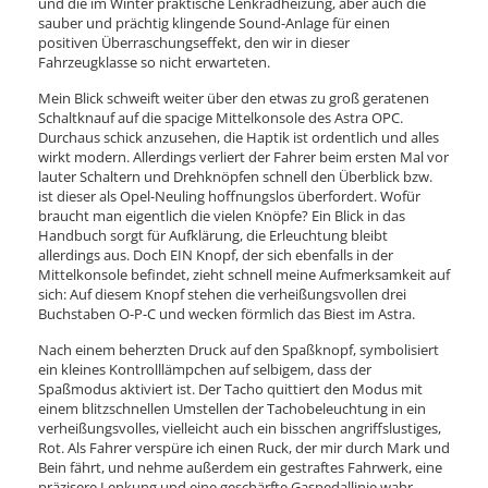
und die im Winter praktische Lenkradheizung, aber auch die
sauber und prächtig klingende Sound-Anlage für einen
positiven Überraschungseffekt, den wir in dieser
Fahrzeugklasse so nicht erwarteten.
Mein Blick schweift weiter über den etwas zu groß geratenen
Schaltknauf auf die spacige Mittelkonsole des Astra OPC.
Durchaus schick anzusehen, die Haptik ist ordentlich und alles
wirkt modern. Allerdings verliert der Fahrer beim ersten Mal vor
lauter Schaltern und Drehknöpfen schnell den Überblick bzw.
ist dieser als Opel-Neuling hoffnungslos überfordert. Wofür
braucht man eigentlich die vielen Knöpfe? Ein Blick in das
Handbuch sorgt für Aufklärung, die Erleuchtung bleibt
allerdings aus. Doch EIN Knopf, der sich ebenfalls in der
Mittelkonsole befindet, zieht schnell meine Aufmerksamkeit auf
sich: Auf diesem Knopf stehen die verheißungsvollen drei
Buchstaben O-P-C und wecken förmlich das Biest im Astra.
Nach einem beherzten Druck auf den Spaßknopf, symbolisiert
ein kleines Kontrolllämpchen auf selbigem, dass der
Spaßmodus aktiviert ist. Der Tacho quittiert den Modus mit
einem blitzschnellen Umstellen der Tachobeleuchtung in ein
verheißungsvolles, vielleicht auch ein bisschen angriffslustiges,
Rot. Als Fahrer verspüre ich einen Ruck, der mir durch Mark und
Bein fährt, und nehme außerdem ein gestraftes Fahrwerk, eine
präzisere Lenkung und eine geschärfte Gaspedallinie wahr.