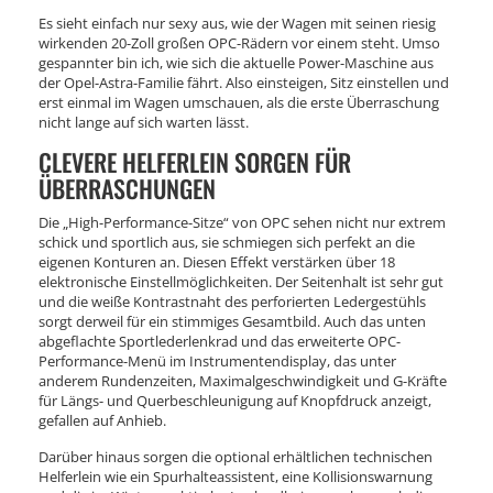
Es sieht einfach nur sexy aus, wie der Wagen mit seinen riesig
wirkenden 20-Zoll großen OPC-Rädern vor einem steht. Umso
gespannter bin ich, wie sich die aktuelle Power-Maschine aus
der Opel-Astra-Familie fährt. Also einsteigen, Sitz einstellen und
erst einmal im Wagen umschauen, als die erste Überraschung
nicht lange auf sich warten lässt.
CLEVERE HELFERLEIN SORGEN FÜR
ÜBERRASCHUNGEN
Die „High-Performance-Sitze“ von OPC sehen nicht nur extrem
schick und sportlich aus, sie schmiegen sich perfekt an die
eigenen Konturen an. Diesen Effekt verstärken über 18
elektronische Einstellmöglichkeiten. Der Seitenhalt ist sehr gut
und die weiße Kontrastnaht des perforierten Ledergestühls
sorgt derweil für ein stimmiges Gesamtbild. Auch das unten
abgeflachte Sportlederlenkrad und das erweiterte OPC-
Performance-Menü im Instrumentendisplay, das unter
anderem Rundenzeiten, Maximalgeschwindigkeit und G-Kräfte
für Längs- und Querbeschleunigung auf Knopfdruck anzeigt,
gefallen auf Anhieb.
Darüber hinaus sorgen die optional erhältlichen technischen
Helferlein wie ein Spurhalteassistent, eine Kollisionswarnung