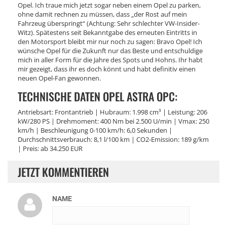
Opel. Ich traue mich jetzt sogar neben einem Opel zu parken,
ohne damit rechnen zu müssen, dass „der Rost auf mein
Fahrzeug überspringt“ (Achtung: Sehr schlechter VW-Insider-
Witz). Spätestens seit Bekanntgabe des erneuten Eintritts in
den Motorsport bleibt mir nur noch zu sagen: Bravo Opel! Ich
wünsche Opel für die Zukunft nur das Beste und entschuldige
mich in aller Form für die Jahre des Spots und Hohns. Ihr habt
mir gezeigt, dass ihr es doch könnt und habt definitiv einen
neuen Opel-Fan gewonnen.
TECHNISCHE DATEN OPEL ASTRA OPC:
Antriebsart: Frontantrieb | Hubraum: 1.998 cm³ | Leistung: 206
kW/280 PS | Drehmoment: 400 Nm bei 2.500 U/min | Vmax: 250
km/h | Beschleunigung 0-100 km/h: 6,0 Sekunden |
Durchschnittsverbrauch: 8,1 l/100 km | CO2-Emission: 189 g/km
| Preis: ab 34.250 EUR
JETZT KOMMENTIEREN
NAME