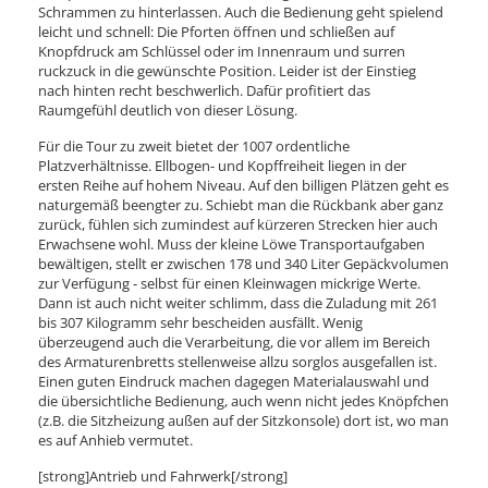
Schrammen zu hinterlassen. Auch die Bedienung geht spielend
leicht und schnell: Die Pforten öffnen und schließen auf
Knopfdruck am Schlüssel oder im Innenraum und surren
ruckzuck in die gewünschte Position. Leider ist der Einstieg
nach hinten recht beschwerlich. Dafür profitiert das
Raumgefühl deutlich von dieser Lösung.
Für die Tour zu zweit bietet der 1007 ordentliche
Platzverhältnisse. Ellbogen- und Kopffreiheit liegen in der
ersten Reihe auf hohem Niveau. Auf den billigen Plätzen geht es
naturgemäß beengter zu. Schiebt man die Rückbank aber ganz
zurück, fühlen sich zumindest auf kürzeren Strecken hier auch
Erwachsene wohl. Muss der kleine Löwe Transportaufgaben
bewältigen, stellt er zwischen 178 und 340 Liter Gepäckvolumen
zur Verfügung - selbst für einen Kleinwagen mickrige Werte.
Dann ist auch nicht weiter schlimm, dass die Zuladung mit 261
bis 307 Kilogramm sehr bescheiden ausfällt. Wenig
überzeugend auch die Verarbeitung, die vor allem im Bereich
des Armaturenbretts stellenweise allzu sorglos ausgefallen ist.
Einen guten Eindruck machen dagegen Materialauswahl und
die übersichtliche Bedienung, auch wenn nicht jedes Knöpfchen
(z.B. die Sitzheizung außen auf der Sitzkonsole) dort ist, wo man
es auf Anhieb vermutet.
[strong]Antrieb und Fahrwerk[/strong]