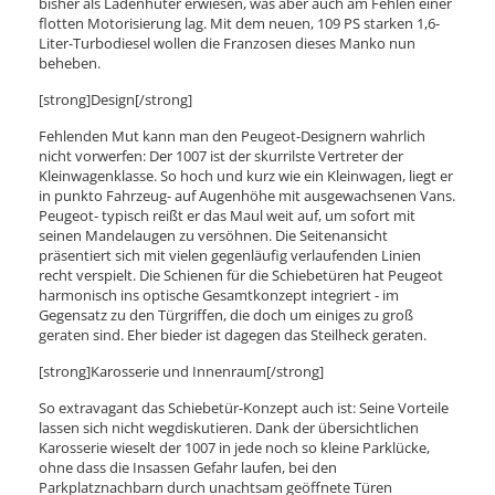
bisher als Ladenhüter erwiesen, was aber auch am Fehlen einer
flotten Motorisierung lag. Mit dem neuen, 109 PS starken 1,6-
Liter-Turbodiesel wollen die Franzosen dieses Manko nun
beheben.
[strong]Design[/strong]
Fehlenden Mut kann man den Peugeot-Designern wahrlich
nicht vorwerfen: Der 1007 ist der skurrilste Vertreter der
Kleinwagenklasse. So hoch und kurz wie ein Kleinwagen, liegt er
in punkto Fahrzeug- auf Augenhöhe mit ausgewachsenen Vans.
Peugeot- typisch reißt er das Maul weit auf, um sofort mit
seinen Mandelaugen zu versöhnen. Die Seitenansicht
präsentiert sich mit vielen gegenläufig verlaufenden Linien
recht verspielt. Die Schienen für die Schiebetüren hat Peugeot
harmonisch ins optische Gesamtkonzept integriert - im
Gegensatz zu den Türgriffen, die doch um einiges zu groß
geraten sind. Eher bieder ist dagegen das Steilheck geraten.
[strong]Karosserie und Innenraum[/strong]
So extravagant das Schiebetür-Konzept auch ist: Seine Vorteile
lassen sich nicht wegdiskutieren. Dank der übersichtlichen
Karosserie wieselt der 1007 in jede noch so kleine Parklücke,
ohne dass die Insassen Gefahr laufen, bei den
Parkplatznachbarn durch unachtsam geöffnete Türen