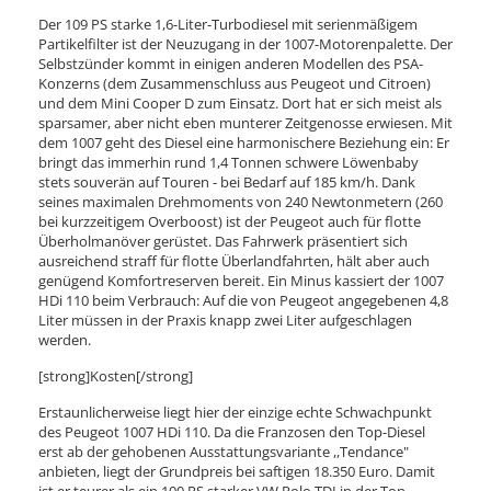
Der 109 PS starke 1,6-Liter-Turbodiesel mit serienmäßigem
Partikelfilter ist der Neuzugang in der 1007-Motorenpalette. Der
Selbstzünder kommt in einigen anderen Modellen des PSA-
Konzerns (dem Zusammenschluss aus Peugeot und Citroen)
und dem Mini Cooper D zum Einsatz. Dort hat er sich meist als
sparsamer, aber nicht eben munterer Zeitgenosse erwiesen. Mit
dem 1007 geht des Diesel eine harmonischere Beziehung ein: Er
bringt das immerhin rund 1,4 Tonnen schwere Löwenbaby
stets souverän auf Touren - bei Bedarf auf 185 km/h. Dank
seines maximalen Drehmoments von 240 Newtonmetern (260
bei kurzzeitigem Overboost) ist der Peugeot auch für flotte
Überholmanöver gerüstet. Das Fahrwerk präsentiert sich
ausreichend straff für flotte Überlandfahrten, hält aber auch
genügend Komfortreserven bereit. Ein Minus kassiert der 1007
HDi 110 beim Verbrauch: Auf die von Peugeot angegebenen 4,8
Liter müssen in der Praxis knapp zwei Liter aufgeschlagen
werden.
[strong]Kosten[/strong]
Erstaunlicherweise liegt hier der einzige echte Schwachpunkt
des Peugeot 1007 HDi 110. Da die Franzosen den Top-Diesel
erst ab der gehobenen Ausstattungsvariante ,,Tendance"
anbieten, liegt der Grundpreis bei saftigen 18.350 Euro. Damit