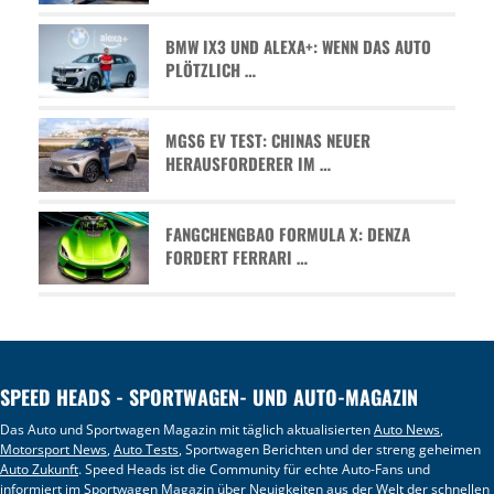
BMW IX3 UND ALEXA+: WENN DAS AUTO
PLÖTZLICH …
MGS6 EV TEST: CHINAS NEUER
HERAUSFORDERER IM …
FANGCHENGBAO FORMULA X: DENZA
FORDERT FERRARI …
SPEED HEADS - SPORTWAGEN- UND AUTO-MAGAZIN
Das Auto und Sportwagen Magazin mit täglich aktualisierten
Auto News
,
Motorsport News
,
Auto Tests
, Sportwagen Berichten und der streng geheimen
Auto Zukunft
. Speed Heads ist die Community für echte Auto-Fans und
informiert im
Sportwagen Magazin
über Neuigkeiten aus der Welt der schnellen