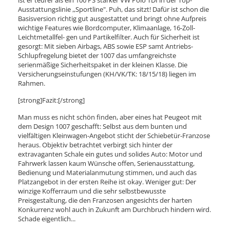
ist er teurer als ein 100 PS starker VW Polo TDI in der Top-
Ausstattungslinie ,,Sportline". Puh, das sitzt! Dafür ist schon die
Basisversion richtig gut ausgestattet und bringt ohne Aufpreis
wichtige Features wie Bordcomputer, Klimaanlage, 16-Zoll-
Leichtmetallfel- gen und Partikelfilter. Auch für Sicherheit ist
gesorgt: Mit sieben Airbags, ABS sowie ESP samt Antriebs-
Schlupfregelung bietet der 1007 das umfangreichste
serienmäßige Sicherheitspaket in der kleinen Klasse. Die
Versicherungseinstufungen (KH/VK/TK: 18/15/18) liegen im
Rahmen.
[strong]Fazit:[/strong]
Man muss es nicht schön finden, aber eines hat Peugeot mit
dem Design 1007 geschafft: Selbst aus dem bunten und
vielfältigen Kleinwagen-Angebot sticht der Schiebetür-Franzose
heraus. Objektiv betrachtet verbirgt sich hinter der
extravaganten Schale ein gutes und solides Auto: Motor und
Fahrwerk lassen kaum Wünsche offen, Serienausstattung,
Bedienung und Materialanmutung stimmen, und auch das
Platzangebot in der ersten Reihe ist okay. Weniger gut: Der
winzige Kofferraum und die sehr selbstbewusste
Preisgestaltung, die den Franzosen angesichts der harten
Konkurrenz wohl auch in Zukunft am Durchbruch hindern wird.
Schade eigentlich...