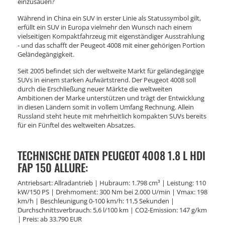
einzusauen?
Während in China ein SUV in erster Linie als Statussymbol gilt,
erfüllt ein SUV in Europa vielmehr den Wunsch nach einem
vielseitigen Kompaktfahrzeug mit eigenständiger Ausstrahlung
- und das schafft der Peugeot 4008 mit einer gehörigen Portion
Geländegängigkeit.
Seit 2005 befindet sich der weltweite Markt für geländegängige
SUVs in einem starken Aufwärtstrend. Der Peugeot 4008 soll
durch die Erschließung neuer Märkte die weltweiten
Ambitionen der Marke unterstützen und trägt der Entwicklung
in diesen Ländern somit in vollem Umfang Rechnung. Allein
Russland steht heute mit mehrheitlich kompakten SUVs bereits
für ein Fünftel des weltweiten Absatzes.
TECHNISCHE DATEN PEUGEOT 4008 1.8 L HDI
FAP 150 ALLURE:
Antriebsart: Allradantrieb | Hubraum: 1.798 cm³ | Leistung: 110
kW/150 PS | Drehmoment: 300 Nm bei 2.000 U/min | Vmax: 198
km/h | Beschleunigung 0-100 km/h: 11,5 Sekunden |
Durchschnittsverbrauch: 5,6 l/100 km | CO2-Emission: 147 g/km
| Preis: ab 33.790 EUR