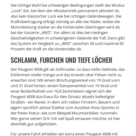
Die richtige Wahl bei schwierigen Bedingungen stellt der Modus
„Lock“ dar, bei dem der Allradantrieb permanent aktiviert ist,
also kein klassischer Lock wie bei richtigen Geländewagen. Die
Kraftübertragung erfolgt ständig an alle vier Räder, wobei die
Motorleistung stärker an die Hinterräder übertragen wird als
bei der Variante „4WD“. Vor allem ist dies bei niedrigen
Geschwindigkeiten in schwierigerem Gelände der Fall. Dann gibt
das System im Vergleich zu „4WD“ zwischen 50 und maximal 82
Prozent der Kraft an die Hinterräder ab.
SCHLAMM, FURCHEN UND TIEFE LÖCHER
Der Peugeot 4008 gilt als Softroader, so dass tiefes Gelände, das
Erklimmen steiler Hänge und das Kraxeln über Felsen nicht zu
erwarten sind. Mit einem Böschungswinkel von 19 Grad vorn
und 31 Grad hinten, einem Rampenwinkel von 19 Grad und
einer Bodenfreiheit von 16,8 Zentimetern eignet sich der
Peugeot 4008 durchaus für den Einsatz abseits befestigter
Straßen - ein Revier, in dem sich neben Förstern, Bauern und
Jägern sportlich aktive Städter zum Ausüben ihres Sportes in
der freien Natur, wie zum Beispiel Mountainbiker, tummeln.
Wer gerne seinen SUV mit viel Spaß einsauen möchte, ist hier
ebenfalls gut aufgehoben.
Für unsere Fahrt erhielten wir extra einen Peugeot 4008 mit