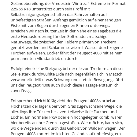
Geländebereifung: der Vredestein Wintrec 4 Extreme im Format
225/55 R18 unterstützt durch sein Profil mit
Selbstreinigungseigenschaften das Fahrverhalten auf
unbefestigten Straßen. Anfangs gemütlich auf einer sandigen
Piste mit vom Regen durchzogenen Rinnen unterwegs,
erreichen wir nach kurzer Zeit in der Nähe eines Tagebaus die
erste Herausforderung für den Softroader: matschige
Naturwege, die zwischen den Feldern primär von Treckern
genutzt werden und Schlamm sowie mit Wasser durchzogene
Furchen aufweisen. Locker fährt der Peugeot 4008 mit seinem
permanenten Allradantrieb da durch.
Es folgt eine kleine Steigung, bei der die von Treckern an dieser
Stelle stark durchwühlte Erde nach Regenfällen sich in Matsch
verwandelte. Mit etwas Schwung und stets in Bewegung, führt
uns der Peugeot 4008 auch durch diese Passage erstaunlich
zuverlässig.
Entsprechend leichtfüßig zieht der Peugeot 4008 vorbei an
Hochsitzen der Jäger über vom Gras zugewachsene Wege, die
allerdings ihre Tücken besitzen: teilweise tiefe Furchen und
Löcher. Ein normaler Pkw oder ein hochgelegter Kombi wären
hier bereits an ihre Grenzen gestoßen. Wer möchte, kann sich,
wo die Wege enden, durch das Gehölz von Wäldern wagen. Der
Peugeot 4008 kommt im leichten Gelände auf unbefestigtem