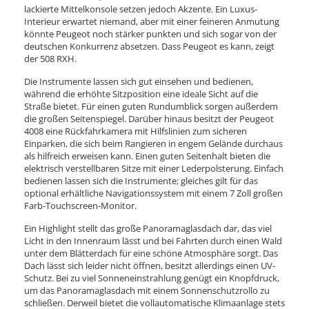
lackierte Mittelkonsole setzen jedoch Akzente. Ein Luxus-
Interieur erwartet niemand, aber mit einer feineren Anmutung
könnte Peugeot noch stärker punkten und sich sogar von der
deutschen Konkurrenz absetzen. Dass Peugeot es kann, zeigt
der 508 RXH.
Die Instrumente lassen sich gut einsehen und bedienen,
während die erhöhte Sitzposition eine ideale Sicht auf die
Straße bietet. Für einen guten Rundumblick sorgen außerdem
die großen Seitenspiegel. Darüber hinaus besitzt der Peugeot
4008 eine Rückfahrkamera mit Hilfslinien zum sicheren
Einparken, die sich beim Rangieren in engem Gelände durchaus
als hilfreich erweisen kann. Einen guten Seitenhalt bieten die
elektrisch verstellbaren Sitze mit einer Lederpolsterung. Einfach
bedienen lassen sich die Instrumente; gleiches gilt für das
optional erhältliche Navigationssystem mit einem 7 Zoll großen
Farb-Touchscreen-Monitor.
Ein Highlight stellt das große Panoramaglasdach dar, das viel
Licht in den Innenraum lässt und bei Fahrten durch einen Wald
unter dem Blätterdach für eine schöne Atmosphäre sorgt. Das
Dach lässt sich leider nicht öffnen, besitzt allerdings einen UV-
Schutz. Bei zu viel Sonneneinstrahlung genügt ein Knopfdruck,
um das Panoramaglasdach mit einem Sonnenschutzrollo zu
schließen. Derweil bietet die vollautomatische Klimaanlage stets