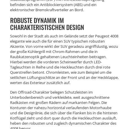
befinden sich ein Antiblockiersystem (ABS) und ein
elektronischer Bremskraftverteiler an Bord.
ROBUSTE DYNAMIK IM
CHARAKTERISTISCHEN DESIGN
Sowohl in der Stadt als auch im Gelände setzt der Peugeot 4008
elegante wie auch die für einen SUV typischen robusten
Akzente. Von vorne wirkt der SUV geradezu angriffslustig, wozu
der große Kühlergrill mit Chrom-Rahmen und die in
Raubkatzenoptik gehaltenen Leuchteinheiten beitragen.
Hierbei werden die vorderen Scheinwerfer durch LED-
Tagleuchten in Reihe und die Heckleuchten durch drei rote
Querstreifen betont. Chromleisten, wie zum Beispiel um die
seitlichen Lüftungsschlitze an der Front und an der Heckklappe,
werten das Exterieur zusätzlich auf.
Den Offroad-Charakter belegen Schutzleisten im
Unterbodenbereich und verkleidete, weit ausgeschnittene
Radkästen mit großen Rädern auf markanten Felgen. Die
Konturen der nahezu horizontal verlaufenden Motorhaube
und die Designlinie, die sich über die Flanken bis in die hinteren
Kotflügel zieht und dort quer durch die Heckleuchten ausläuft,
heben den robusten und zugleich dynamischen Charakter des
4008 hervor.