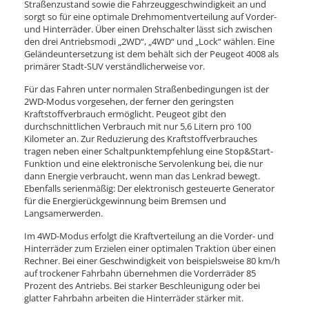
Straßenzustand sowie die Fahrzeuggeschwindigkeit an und
sorgt so für eine optimale Drehmomentverteilung auf Vorder-
und Hinterräder. Über einen Drehschalter lässt sich zwischen
den drei Antriebsmodi „2WD“, „4WD“ und „Lock“ wählen. Eine
Geländeuntersetzung ist dem behält sich der Peugeot 4008 als
primärer Stadt-SUV verständlicherweise vor.
Für das Fahren unter normalen Straßenbedingungen ist der
2WD-Modus vorgesehen, der ferner den geringsten
Kraftstoffverbrauch ermöglicht. Peugeot gibt den
durchschnittlichen Verbrauch mit nur 5,6 Litern pro 100
Kilometer an. Zur Reduzierung des Kraftstoffverbrauches
tragen neben einer Schaltpunktempfehlung eine Stop&Start-
Funktion und eine elektronische Servolenkung bei, die nur
dann Energie verbraucht, wenn man das Lenkrad bewegt.
Ebenfalls serienmäßig: Der elektronisch gesteuerte Generator
für die Energierückgewinnung beim Bremsen und
Langsamerwerden.
Im 4WD-Modus erfolgt die Kraftverteilung an die Vorder- und
Hinterräder zum Erzielen einer optimalen Traktion über einen
Rechner. Bei einer Geschwindigkeit von beispielsweise 80 km/h
auf trockener Fahrbahn übernehmen die Vorderräder 85
Prozent des Antriebs. Bei starker Beschleunigung oder bei
glatter Fahrbahn arbeiten die Hinterräder stärker mit.