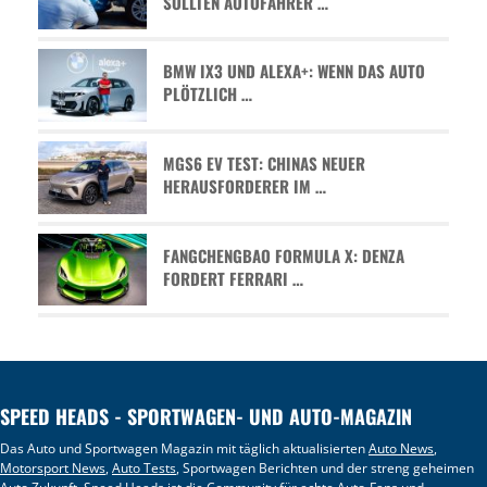
SOLLTEN AUTOFAHRER …
BMW IX3 UND ALEXA+: WENN DAS AUTO
PLÖTZLICH …
MGS6 EV TEST: CHINAS NEUER
HERAUSFORDERER IM …
FANGCHENGBAO FORMULA X: DENZA
FORDERT FERRARI …
SPEED HEADS - SPORTWAGEN- UND AUTO-MAGAZIN
Das Auto und Sportwagen Magazin mit täglich aktualisierten
Auto News
,
Motorsport News
,
Auto Tests
, Sportwagen Berichten und der streng geheimen