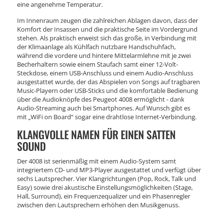
eine angenehme Temperatur.
Im Innenraum zeugen die zahlreichen Ablagen davon, dass der
Komfort der Insassen und die praktische Seite im Vordergrund
stehen. Als praktisch erweist sich das große, in Verbindung mit
der Klimaanlage als Kühlfach nutzbare Handschuhfach,
während die vordere und hintere Mittelarmlehne mit je zwei
Becherhaltern sowie einem Staufach samt einer 12-Volt-
Steckdose, einem USB-Anschluss und einem Audio-Anschluss
ausgestattet wurde, der das Abspielen von Songs auf tragbaren
Music-Playern oder USB-Sticks und die komfortable Bedienung
über die Audioknöpfe des Peugeot 4008 ermöglicht - dank
Audio-Streaming auch bei Smartphones. Auf Wunsch gibt es
mit „WiFi on Board“ sogar eine drahtlose Internet-Verbindung.
KLANGVOLLE NAMEN FÜR EINEN SATTEN
SOUND
Der 4008 ist serienmäßig mit einem Audio-System samt
integriertem CD- und MP3-Player ausgestattet und verfügt über
sechs Lautsprecher. Vier Klangrichtungen (Pop, Rock, Talk und
Easy) sowie drei akustische Einstellungsmöglichkeiten (Stage,
Hall, Surround), ein Frequenzequalizer und ein Phasenregler
zwischen den Lautsprechern erhöhen den Musikgenuss.