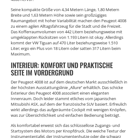
Seine kompakte Größe von 4,34 Metern Länge, 1,80 Metern
Breite und 1,63 Metern Höhe sowie sein großzügiges
Raumangebot mit hoher Variabilität machen den Peugeot 4008
zu einem agilen Alltagsfahrzeug für die Stadt und die Freizeit.
Das Kofferraumvolumen von 442 Litern beziehungsweise mit
umgeklappten Rücksitzen von 1.193 Litern ist okay. Allerdings
kommt der VW Tiguan auf 470 Liter beziehungsweise 1.510
Liter; ergo ein Plus von 18 Litern oder satten 317 Litern beim
Maximum.
INTERIEUR: KOMFORT UND PRAKTISCHE
SEITE IM VORDERGRUND
Der Peugeot 4008 ist auf dem deutschen Markt ausschließlich in
der höchsten Ausstattungslinie „Allure“ erhältlich. Das schicke
Exterieur des Peugeot 4008 assoziiert einen eleganten
Innenraum. Doch leider stammt etliches vom japanischen
Mitsubishi ASX, auf dem der französische SUV basiert. Erfreulich
wirkt allerdings das aufgeräumte Cockpit mit wenigen Knöpfen,
was zur Übersichtlichkeit und einfachen Bedienung beiträgt.
Als komfortabel erweist sich das schlüssellose Zugangs- und
Startsystem des Motors per Knopfdruck. Die weiche Textur der
Instrumententafel, der Instrumentenhutze oder die schwarz