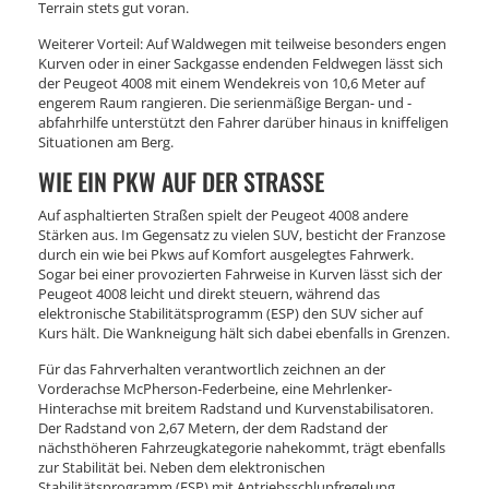
Terrain stets gut voran.
Weiterer Vorteil: Auf Waldwegen mit teilweise besonders engen
Kurven oder in einer Sackgasse endenden Feldwegen lässt sich
der Peugeot 4008 mit einem Wendekreis von 10,6 Meter auf
engerem Raum rangieren. Die serienmäßige Bergan- und -
abfahrhilfe unterstützt den Fahrer darüber hinaus in kniffeligen
Situationen am Berg.
WIE EIN PKW AUF DER STRASSE
Auf asphaltierten Straßen spielt der Peugeot 4008 andere
Stärken aus. Im Gegensatz zu vielen SUV, besticht der Franzose
durch ein wie bei Pkws auf Komfort ausgelegtes Fahrwerk.
Sogar bei einer provozierten Fahrweise in Kurven lässt sich der
Peugeot 4008 leicht und direkt steuern, während das
elektronische Stabilitätsprogramm (ESP) den SUV sicher auf
Kurs hält. Die Wankneigung hält sich dabei ebenfalls in Grenzen.
Für das Fahrverhalten verantwortlich zeichnen an der
Vorderachse McPherson-Federbeine, eine Mehrlenker-
Hinterachse mit breitem Radstand und Kurvenstabilisatoren.
Der Radstand von 2,67 Metern, der dem Radstand der
nächsthöheren Fahrzeugkategorie nahekommt, trägt ebenfalls
zur Stabilität bei. Neben dem elektronischen
Stabilitätsprogramm (ESP) mit Antriebsschlupfregelung