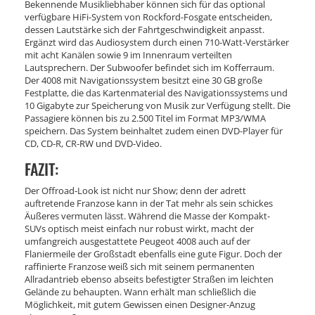
Bekennende Musikliebhaber können sich für das optional
verfügbare HiFi-System von Rockford-Fosgate entscheiden,
dessen Lautstärke sich der Fahrtgeschwindigkeit anpasst.
Ergänzt wird das Audiosystem durch einen 710-Watt-Verstärker
mit acht Kanälen sowie 9 im Innenraum verteilten
Lautsprechern. Der Subwoofer befindet sich im Kofferraum.
Der 4008 mit Navigationssystem besitzt eine 30 GB große
Festplatte, die das Kartenmaterial des Navigationssystems und
10 Gigabyte zur Speicherung von Musik zur Verfügung stellt. Die
Passagiere können bis zu 2.500 Titel im Format MP3/WMA
speichern. Das System beinhaltet zudem einen DVD-Player für
CD, CD-R, CR-RW und DVD-Video.
FAZIT:
Der Offroad-Look ist nicht nur Show; denn der adrett
auftretende Franzose kann in der Tat mehr als sein schickes
Äußeres vermuten lässt. Während die Masse der Kompakt-
SUVs optisch meist einfach nur robust wirkt, macht der
umfangreich ausgestattete Peugeot 4008 auch auf der
Flaniermeile der Großstadt ebenfalls eine gute Figur. Doch der
raffinierte Franzose weiß sich mit seinem permanenten
Allradantrieb ebenso abseits befestigter Straßen im leichten
Gelände zu behaupten. Wann erhält man schließlich die
Möglichkeit, mit gutem Gewissen einen Designer-Anzug