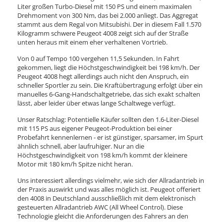
Liter großen Turbo-Diesel mit 150 PS und einem maximalen
Drehmoment von 300 Nm, das bei 2.000 anliegt. Das Aggregat
stammt aus dem Regal von Mitsubishi. Der in diesem Fall 1.570
Kilogramm schwere Peugeot 4008 zeigt sich auf der Straße
unten heraus mit einem eher verhaltenen Vortrieb.
Von 0 auf Tempo 100 vergehen 11,5 Sekunden. In Fahrt
gekommen, liegt die Höchstgeschwindigkeit bei 198 km/h. Der
Peugeot 4008 hegt allerdings auch nicht den Anspruch, ein
schneller Sportler zu sein. Die Kraftübertragung erfolgt über ein
manuelles 6-Gang-Handschaltgetriebe, das sich exakt schalten
lässt, aber leider über etwas lange Schaltwege verfügt.
Unser Ratschlag: Potentielle Käufer sollten den 1.6-Liter-Diesel
mit 115 PS aus eigener Peugeot-Produktion bei einer
Probefahrt kennenlernen - er ist günstiger, sparsamer, im Spurt
ähnlich schnell, aber laufruhiger. Nur an die
Höchstgeschwindigkeit von 198 km/h kommt der kleinere
Motor mit 180 km/h Spitze nicht heran.
Uns interessiert allerdings vielmehr, wie sich der Allradantrieb in
der Praxis auswirkt und was alles möglich ist. Peugeot offeriert
den 4008 in Deutschland ausschließlich mit dem elektronisch
gesteuerten Allradantrieb AWC (All Wheel Control). Diese
Technologie gleicht die Anforderungen des Fahrers an den