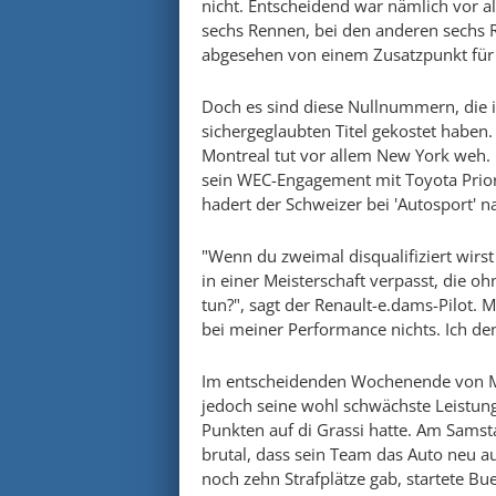
nicht. Entscheidend war nämlich vor a
sechs Rennen, bei den anderen sechs
abgesehen von einem Zusatzpunkt für 
Doch es sind diese Nullnummern, die i
sichergeglaubten Titel gekostet haben.
Montreal tut vor allem New York weh.
sein WEC-Engagement mit Toyota Priori
hadert der Schweizer bei 'Autosport' n
"Wenn du zweimal disqualifiziert wirs
in einer Meisterschaft verpasst, die o
tun?", sagt der Renault-e.dams-Pilot. M
bei meiner Performance nichts. Ich denk
Im entscheidenden Wochenende von Mo
jedoch seine wohl schwächste Leistung
Punkten auf di Grassi hatte. Am Samsta
brutal, dass sein Team das Auto neu a
noch zehn Strafplätze gab, startete Bu