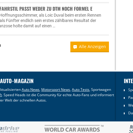
 FAHRSTIL PASST WEDER ZU DTM NOCH FORMEL E
 Hoffnungsschimmer, als Loic Duval beim ersten Rennen
als Fünfter endlich sein erstes zählbares Resultat der
ranzose holte damit auf einen …
s
Alle Anzeigen
 AUTO-MAGAZIN
INT
ktualisierten
Auto News
,
Motorsport News
,
Auto Tests
, Sportwagen
Sp
ft
. Speed Heads ist die Community für echte Auto-Fans und informiert
Pa
er Welt der schnellen Autos.
We
Da