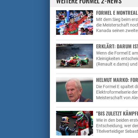
WEITERE FORMEL 2-NEWS
FORMEL E MONTREAL
Mit dem Sieg beim ers
die Meisterschaft noc
Kanada seinen zweiten
ERKLÄRT: DARUM IS
Wenn die Formel E am
Kleinigkeiten entschei
(Renault e.dams) und 
HELMUT MARKO: FOR
Die Formel E spaltet d
Elektroformelserie derz
Meisterschaft von Al
"BIS ZULETZT KÄMPF
Wie in den beiden erst
Entscheidung, wer de
Titelverteidiger Seb