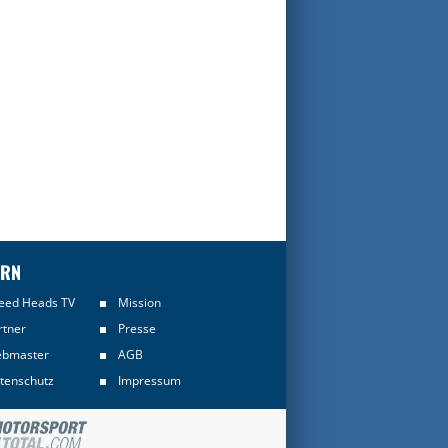
ERN
eed Heads TV
Mission
rtner
Presse
bmaster
AGB
tenschutz
Impressum