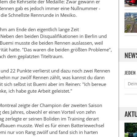
llem die Kehrseite der Medaille: Zwar gewann er
 Rennen gab es jedoch immer eine Nullnummer -
die Schnellste Rennrunde in Mexiko.
hm am Ende den eigentlich lange Zeit
 Neben den beiden Disqualifikationen in Berlin und
 Buemi musste die beiden Rennen auslassen, weil
tät hatte. "Das waren die beiden größten Probleme",
NEW
ach dem geplatzten Titeltraum.
t und 22 Punkte verlierst und dazu noch zwei Rennen
JEDEN
hnehin nur zwölf Rennen zählt, was kannst du dann
it sich selbst ist Buemi aber im Reinen: "Ich bereue
e, ich habe gute Arbeit geleistet."
ntreal zeigte der Champion der zweiten Saison
 des Jahres, obwohl er einen Vorteil von zehn
AKTU
g zerlegte er seinen Boliden im Training derart
ufbauen musste. Weil es für einen Batteriewechsel
emi nur von Rang zwölf und fand sich in harten