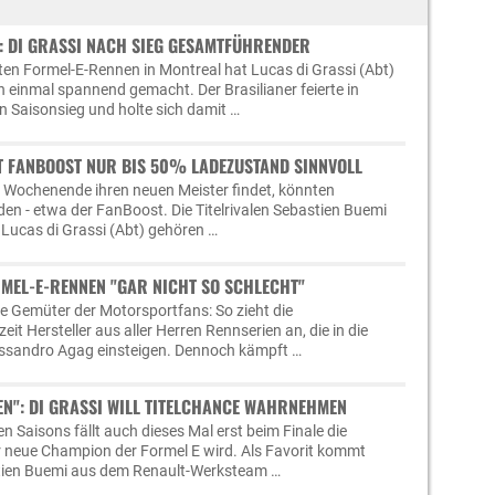
: DI GRASSI NACH SIEG GESAMTFÜHRENDER
ten Formel-E-Rennen in Montreal hat Lucas di Grassi (Abt)
h einmal spannend gemacht. Der Brasilianer feierte in
 Saisonsieg und holte sich damit …
T FANBOOST NUR BIS 50% LADEZUSTAND SINNVOLL
 Wochenende ihren neuen Meister findet, könnten
den - etwa der FanBoost. Die Titelrivalen Sebastien Buemi
Lucas di Grassi (Abt) gehören …
MEL-E-RENNEN "GAR NICHT SO SCHLECHT"
ie Gemüter der Motorsportfans: So zieht die
eit Hersteller aus aller Herren Rennserien an, die in die
essandro Agag einsteigen. Dennoch kämpft …
EN": DI GRASSI WILL TITELCHANCE WAHRNEHMEN
en Saisons fällt auch dieses Mal erst beim Finale die
r neue Champion der Formel E wird. Als Favorit kommt
astien Buemi aus dem Renault-Werksteam …