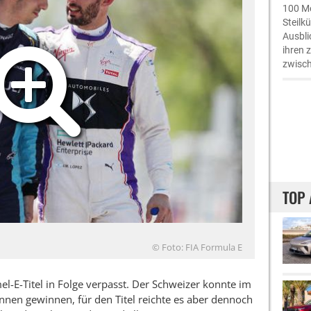
100 Me
Steilk
Ausbli
ihren 
zwisch
TOP 
© Foto: FIA Formula E
l-E-Titel in Folge verpasst. Der Schweizer konnte im
nnen gewinnen, für den Titel reichte es aber dennoch