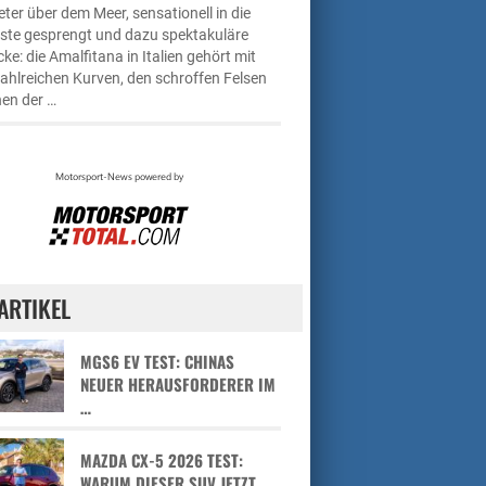
ter über dem Meer, sensationell in die
üste gesprengt und dazu spektakuläre
cke: die Amalfitana in Italien gehört mit
zahlreichen Kurven, den schroffen Felsen
en der …
ARTIKEL
MGS6 EV TEST: CHINAS
NEUER HERAUSFORDERER IM
…
MAZDA CX-5 2026 TEST:
WARUM DIESER SUV JETZT …