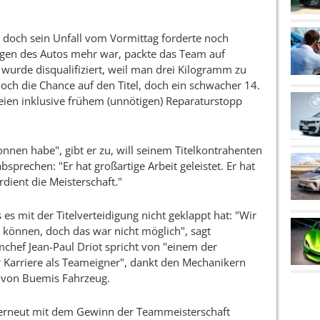
, doch sein Unfall vom Vormittag forderte noch
egen des Autos mehr war, packte das Team auf
wurde disqualifiziert, weil man drei Kilogramm zu
och die Chance auf den Titel, doch ein schwacher 14.
reien inklusive frühem (unnötigen) Reparaturstopp
onnen habe", gibt er zu, will seinem Titelkontrahenten
sprechen: "Er hat großartige Arbeit geleistet. Er hat
ient die Meisterschaft."
es mit der Titelverteidigung nicht geklappt hat: "Wir
n können, doch das war nicht möglich", sagt
chef Jean-Paul Driot spricht von "einem der
Karriere als Teameigner", dankt den Mechanikern
u von Buemis Fahrzeug.
 erneut mit dem Gewinn der Teammeisterschaft