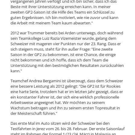
vergangenen Jahren verfolgt und ich bin sicher, dass ich das
Beste mit ihrer Unterstützung erreichen kann. In meiner
zweiten GP2-Saison ist die Hilfe des Teams ein Schlüssel zu
guten Ergebnissen. Ich bin motiviert, wie nie zuvor und kann
die Arbeit mit meinem Team kaum abwarten."
2012 war Trummer bereits bei Arden unterwegs, doch während
sein Teamkollege Luiz Razia Vizemeister wurde, gelang dem
Schweizer mit mageren vier Punkten nur der 23. Rang. Dass er
sich steigern muss, steht für ihn außer Frage: "Eine zweite
Saison in der GP2 zu bekommen, ist eine Chance, die einige
nicht bekommen und ich hoffe, dass ich dem Team die
Unterstützung mit den bestmöglichen Resultaten zurückzahlen
kann."
Teamchef Andrea Bergamini ist überzeugt, dass dem Schweizer
eine bessere Leistung als 2012 gelingt: "Die GP2 ist für Rookies
eine harte Serie, trotzdem hat er im letzten Jahr gezeigt, dass er
ein konstanter Fahrer ist, der sich eine wirklich professionelle
Arbeitsweise angeeignet hat. Wir möchten zu seinem
Wachstum beitragen und ihn zu seinem ersten Topresultat in
der Meisterschaft führen."
Das erste Mal im Auto sitzen wird der Schweizer bei den
Testfahrten in Jerez vom 26. bis 28. Februar. Der erste Saisonlauf
steht im Rahmen der Formel 1 (23./24. März) in Malaysia an.