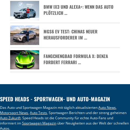
BMW IX3 UND ALEXA+: WENN DAS AUTO
PLÖTZLICH …
MGS6 EV TEST: CHINAS NEUER
HERAUSFORDERER IM …
FANGCHENGBAO FORMULA X: DENZA
FORDERT FERRARI …
SPEED HEADS - SPORTWAGEN- UND AUTO-MAGAZIN
Das Auto und Sportwagen Magazin mit täglich aktualisierten
Auto News
,
Motorsport News
,
Auto Tests
, Sportwagen Berichten und der streng geheimen
Auto Zukunft
. Speed Heads ist die Community für echte Auto-Fans und
informiert im
Sportwagen Magazin
über Neuigkeiten aus der Welt der schnellen
Autos.