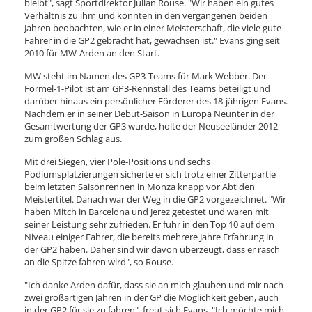
bleibt", sagt Sportdirektor Julian Rouse. "Wir haben ein gutes
Verhältnis zu ihm und konnten in den vergangenen beiden
Jahren beobachten, wie er in einer Meisterschaft, die viele gute
Fahrer in die GP2 gebracht hat, gewachsen ist." Evans ging seit
2010 für MW-Arden an den Start.
MW steht im Namen des GP3-Teams für Mark Webber. Der
Formel-1-Pilot ist am GP3-Rennstall des Teams beteiligt und
darüber hinaus ein persönlicher Förderer des 18-jährigen Evans.
Nachdem er in seiner Debüt-Saison in Europa Neunter in der
Gesamtwertung der GP3 wurde, holte der Neuseeländer 2012
zum großen Schlag aus.
Mit drei Siegen, vier Pole-Positions und sechs
Podiumsplatzierungen sicherte er sich trotz einer Zitterpartie
beim letzten Saisonrennen in Monza knapp vor Abt den
Meistertitel. Danach war der Weg in die GP2 vorgezeichnet. "Wir
haben Mitch in Barcelona und Jerez getestet und waren mit
seiner Leistung sehr zufrieden. Er fuhr in den Top 10 auf dem
Niveau einiger Fahrer, die bereits mehrere Jahre Erfahrung in
der GP2 haben. Daher sind wir davon überzeugt, dass er rasch
an die Spitze fahren wird", so Rouse.
"Ich danke Arden dafür, dass sie an mich glauben und mir nach
zwei großartigen Jahren in der GP die Möglichkeit geben, auch
in der GP2 für sie zu fahren", freut sich Evans. "Ich möchte mich