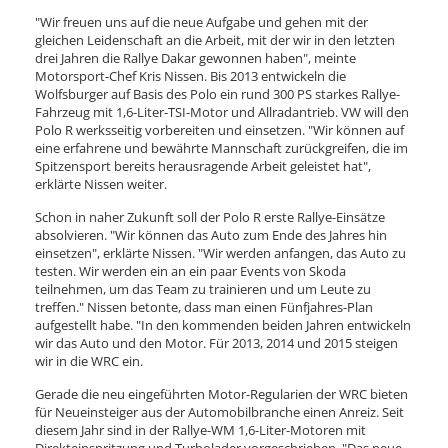
"Wir freuen uns auf die neue Aufgabe und gehen mit der
gleichen Leidenschaft an die Arbeit, mit der wir in den letzten
drei Jahren die Rallye Dakar gewonnen haben", meinte
Motorsport-Chef Kris Nissen. Bis 2013 entwickeln die
Wolfsburger auf Basis des Polo ein rund 300 PS starkes Rallye-
Fahrzeug mit 1,6-Liter-TSI-Motor und Allradantrieb. VW will den
Polo R werksseitig vorbereiten und einsetzen. "Wir können auf
eine erfahrene und bewährte Mannschaft zurückgreifen, die im
Spitzensport bereits herausragende Arbeit geleistet hat",
erklärte Nissen weiter.
Schon in naher Zukunft soll der Polo R erste Rallye-Einsätze
absolvieren. "Wir können das Auto zum Ende des Jahres hin
einsetzen", erklärte Nissen. "Wir werden anfangen, das Auto zu
testen. Wir werden ein an ein paar Events von Skoda
teilnehmen, um das Team zu trainieren und um Leute zu
treffen." Nissen betonte, dass man einen Fünfjahres-Plan
aufgestellt habe. "In den kommenden beiden Jahren entwickeln
wir das Auto und den Motor. Für 2013, 2014 und 2015 steigen
wir in die WRC ein.
Gerade die neu eingeführten Motor-Regularien der WRC bieten
für Neueinsteiger aus der Automobilbranche einen Anreiz. Seit
diesem Jahr sind in der Rallye-WM 1,6-Liter-Motoren mit