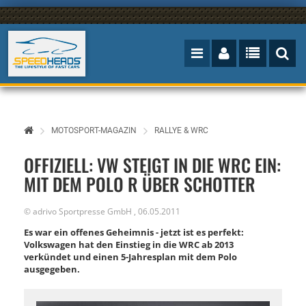
MOTOSPORT-MAGAZIN
RALLYE & WRC
OFFIZIELL: VW STEIGT IN DIE WRC EIN:
MIT DEM POLO R ÜBER SCHOTTER
©
adrivo Sportpresse GmbH
,
06.05.2011
Es war ein offenes Geheimnis - jetzt ist es perfekt:
Volkswagen hat den Einstieg in die WRC ab 2013
verkündet und einen 5-Jahresplan mit dem Polo
ausgegeben.