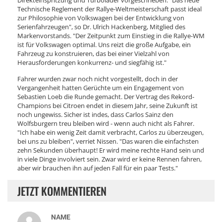
Direkteinspritzung und Turbolader vorgeschrieben. "Das neue
Technische Reglement der Rallye-Weltmeisterschaft passt ideal
zur Philosophie von Volkswagen bei der Entwicklung von
Serienfahrzeugen", so Dr. Ulrich Hackenberg, Mitglied des
Markenvorstands. "Der Zeitpunkt zum Einstieg in die Rallye-WM
ist für Volkswagen optimal. Uns reizt die große Aufgabe, ein
Fahrzeug zu konstruieren, das bei einer Vielzahl von
Herausforderungen konkurrenz- und siegfähig ist."
Fahrer wurden zwar noch nicht vorgestellt, doch in der
Vergangenheit hatten Gerüchte um ein Engagement von
Sebastien Loeb die Runde gemacht. Der Vertrag des Rekord-
Champions bei Citroen endet in diesem Jahr, seine Zukunft ist
noch ungewiss. Sicher ist indes, dass Carlos Sainz den
Wolfsburgern treu bleiben wird - wenn auch nicht als Fahrer.
"Ich habe ein wenig Zeit damit verbracht, Carlos zu überzeugen,
bei uns zu bleiben", verriet Nissen. "Das waren die einfachsten
zehn Sekunden überhaupt! Er wird meine rechte Hand sein und
in viele Dinge involviert sein. Zwar wird er keine Rennen fahren,
aber wir brauchen ihn auf jeden Fall für ein paar Tests."
JETZT KOMMENTIEREN
NAME