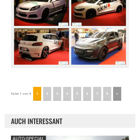
Seite 1 von 8
1
2
3
4
5
6
7
8
AUCH INTERESSANT
AUTO-SPECIAL