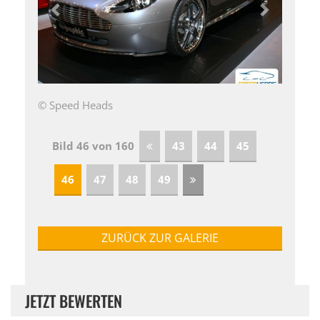
© Speed Heads
Bild 46 von 160
43
44
45
46
47
48
49
ZURÜCK ZUR GALERIE
JETZT BEWERTEN