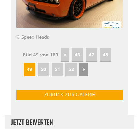
© Speed Heads
Bild 49 von 160
46
47
48
49
50
51
52
ZURÜCK ZUR GALERIE
JETZT BEWERTEN