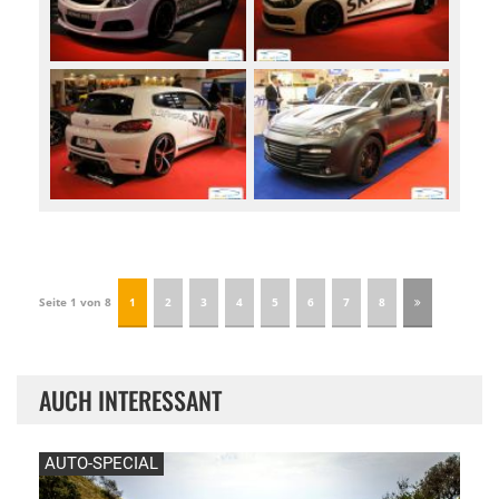
Seite 1 von 8
1
2
3
4
5
6
7
8
AUCH INTERESSANT
AUTO-SPECIAL