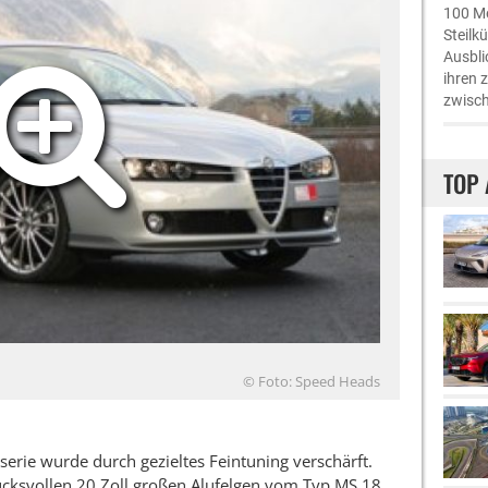
100 Me
Steilk
Ausbli
ihren 
zwisch
TOP 
© Foto: Speed Heads
erie wurde durch gezieltes Feintuning verschärft.
rucksvollen 20 Zoll großen Alufelgen vom Typ MS 18