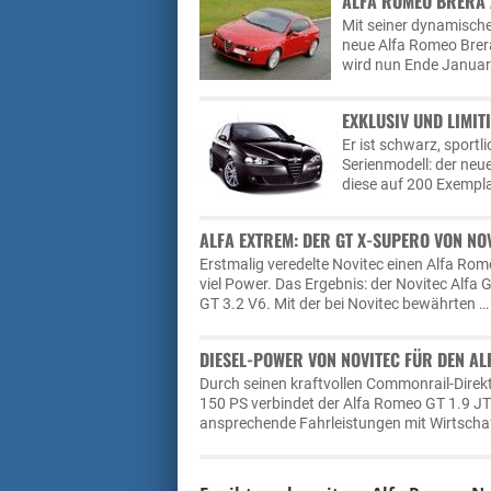
ALFA ROMEO BRERA 
Mit seiner dynamische
neue Alfa Romeo Brera
wird nun Ende Januar
EXKLUSIV UND LIMITI
Er ist schwarz, sportl
Serienmodell: der neue
diese auf 200 Exemplar
ALFA EXTREM: DER GT X-SUPERO VON NO
Erstmalig veredelte Novitec einen Alfa Rom
viel Power. Das Ergebnis: der Novitec Alfa 
GT 3.2 V6. Mit der bei Novitec bewährten …
DIESEL-POWER VON NOVITEC FÜR DEN AL
Durch seinen kraftvollen Commonrail-Direkt
150 PS verbindet der Alfa Romeo GT 1.9 JT
ansprechende Fahrleistungen mit Wirtschaft