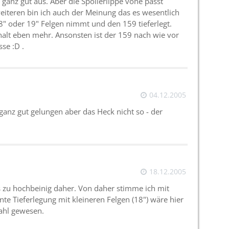
 ganz gut aus. Aber die Spoilerlippe vone passt
eiteren bin ich auch der Meinung das es wesentlich
 oder 19" Felgen nimmt und den 159 tieferlegt.
halt eben mehr. Ansonsten ist der 159 nach wie vor
se :D .
04.12.2005
 ganz gut gelungen aber das Heck nicht so - der
18.12.2005
 zu hochbeinig daher. Von daher stimme ich mit
nte Tieferlegung mit kleineren Felgen (18") wäre hier
Wahl gewesen.