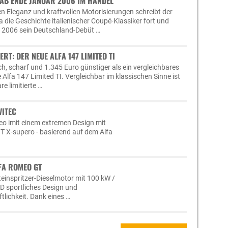
AB ENDE JANUAR 2006 IM HANDEL
n Eleganz und kraftvollen Motorisierungen schreibt der
 die Geschichte italienischer Coupé-Klassiker fort und
 2006 sein Deutschland-Debüt …
ERT: DER NEUE ALFA 147 LIMITED TI
ich, scharf und 1.345 Euro günstiger als ein vergleichbares
 Alfa 147 Limited TI. Vergleichbar im klassischen Sinne ist
e limitierte …
VITEC
eo imit einem extremen Design mit
GT X-supero - basierend auf dem Alfa
FA ROMEO GT
einspritzer-Dieselmotor mit 100 kW /
D sportliches Design und
lichkeit. Dank eines …