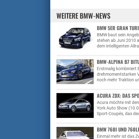
WEITERE BMW-NEWS
BMW 5ER GRAN TURI
BMW baut sein Angebo
stehen ab Juni 2010 
dem intelligenten All
BMW-ALPINA B7 BIT
Erstmalig kombiniert
drehmomentstarken V8
noch mehr Traktion un
ACURA ZDX: DAS SP
Acura möchte mit dem
York Auto Show (10.04
Sport-Coupés, das deu
BMW 760I UND 760L
Einmal mehr ist das Zw