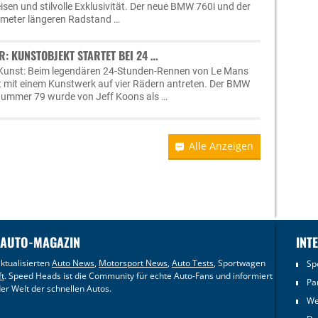
isen und stilvolle Exklusivität. Der neue BMW 760i und der
imeter längeren Radstand …
: KUNSTOBJEKT STARTET BEI 24 …
e Kunst: Beim legendären 24-Stunden-Rennen von Le Mans
mit einem Kunstwerk auf vier Rädern antreten. Der BMW
nummer 79 wurde von Jeff Koons als …
Alle Anzeigen
 AUTO-MAGAZIN
INT
ktualisierten
Auto News
,
Motorsport News
,
Auto Tests
, Sportwagen
Sp
ft
. Speed Heads ist die Community für echte Auto-Fans und informiert
Pa
er Welt der schnellen Autos.
We