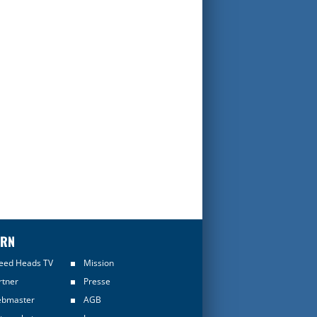
ERN
eed Heads TV
Mission
rtner
Presse
bmaster
AGB