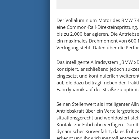
Der Vollaluminium-Motor des BMW 74
eine Common-Rail-Direkteinspritzung, 
bis zu 2.000 bar agieren. Die Antriebs
ein maximales Drehmoment von 600 N
Verfügung steht. Daten über die Perf
Das intelligente Allradsystem „BMW x
konzipiert, anschließend jedoch suk
eingesetzt und kontinuierlich weiteren
auf, die dazu beiträgt, neben der Trak
Fahrdynamik auf der Straße zu optimi
Seinen Stellenwert als intelligenter A
Antriebskraft über ein Verteilergetrie
situationsgerecht und wohldosiert stet
Kontakt zur Fahrbahn verfügen. Damit u
dynamischer Kurvenfahrt, da es frühz
erkennt und ihr wirkungsvoll entgegenw