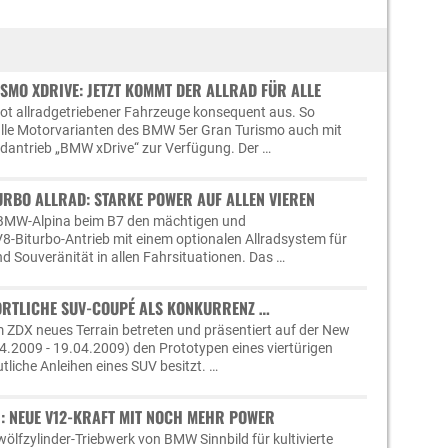
SMO XDRIVE: JETZT KOMMT DER ALLRAD FÜR ALLE
t allradgetriebener Fahrzeuge konsequent aus. So
alle Motorvarianten des BMW 5er Gran Turismo auch mit
radantrieb „BMW xDrive“ zur Verfügung. Der …
URBO ALLRAD: STARKE POWER AUF ALLEN VIEREN
 BMW-Alpina beim B7 den mächtigen und
-Biturbo-Antrieb mit einem optionalen Allradsystem für
d Souveränität in allen Fahrsituationen. Das …
ORTLICHE SUV-COUPÉ ALS KONKURRENZ …
 ZDX neues Terrain betreten und präsentiert auf der New
.2009 - 19.04.2009) den Prototypen eines viertürigen
tliche Anleihen eines SUV besitzt. …
I: NEUE V12-KRAFT MIT NOCH MEHR POWER
ölfzylinder-Triebwerk von BMW Sinnbild für kultivierte