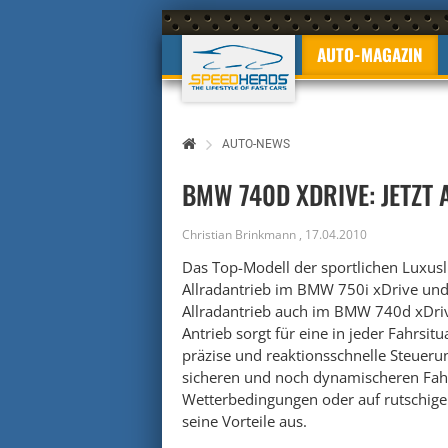
AUTO-MAGAZIN
AUTO-NEWS
BMW 740D XDRIVE: JETZT
Christian Brinkmann
,
17.04.2010
Das Top-Modell der sportlichen Luxusl
Allradantrieb im BMW 750i xDrive un
Allradantrieb auch im BMW 740d xDriv
Antrieb sorgt für eine in jeder Fahrsit
präzise und reaktionsschnelle Steuerun
sicheren und noch dynamischeren Fahr
Wetterbedingungen oder auf rutschigem
seine Vorteile aus.