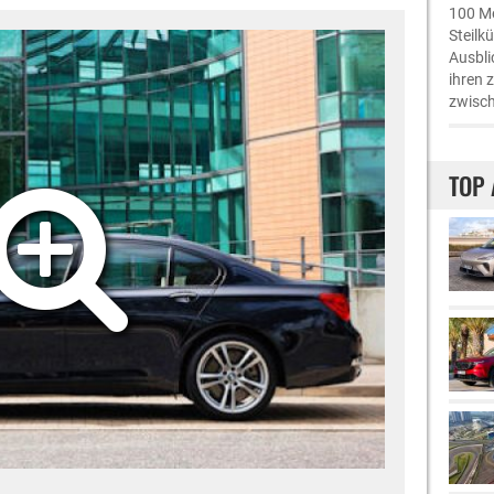
100 Me
Steilk
Ausbli
ihren 
zwisch
TOP 