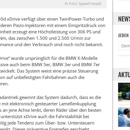
© Foto: Speed Heads
NEW
0d xDrive verfügt über einen TwinPower-Turbo und
deren Piezo-Injektoren mit einem Einspritzdruck von
einheit erzeugt eine Höchstleistung von 306 PS und
JEDEN
m, das zwischen 1.500 und 2.500 U/min zur
ormance und den Verbrauch sind noch nicht bekannt.
Drive“ wurde ursprünglich für die BMW X-Modelle
zessive auch beim BMW 5er, BMW 3er und BMW 7er
twickelt. Das System weist eine präzise Steuerung
AKTU
tion auf unbefestigten Fahrbahnen auch die
eren.
llradantrieb gewinnt das System dadurch, dass es die
be mit elektronisch gesteuerter Lamellenkupplung
s an jene Achse lenkt, deren Räder über den besten
nterstützt xDrive auch die Fahrstabilität bei
eitig jede Tendenz zum Über- bzw. Untersteuern
irkt. Dieses präventive Eingreifen geschieht