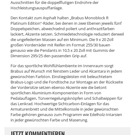
Ausschnitten für die doppelflutigen Endrohre der
Hochleistungsauspuffanlage.
Den Kontakt zum Asphalt halten „Brabus Monoblock R
Platinum Edition“-Räder, bei denen in zwei Ebenen jeweils fünf
Doppelspeichen, abwechselnd poliert und anthrazitfarben
lackiert, Akzente setzen. Schmiedetechnologie reduziert derweil
die ungefederten Massen auf ein Minimum. Die 9 x 20 Zoll
großen Vorderräder mit Reifen im Format 255/30 bauen
genauso wie die Pendants in 10,5 x 20 Zoll mit Gummis der
Dimension 295/25 den passenden Grip auf.
Für das sportliche Wohlfühlambiente im Innenraum sorgt
Brabus auf Wunsch mit feinstem Leder und Alcantara in jedem
gewünschten Farbton. Einstiegsleisten mit beleuchtetem
Brabus-Logo und die Fondtische zur Montage an der Rückseite
der Vordersitze setzen ebenso Akzente wie die betont
sportlichen Aluminium-Komponenten in Form von
Pedalauflagen, Türverriegelungsknöpfen und Schaltwippen für
das Lenkrad. Hochwertige Sichtcarbon-Einlagen für das
Armaturenbrett und die Mittelkonsole in jeder gewünschten
Farbe gehören genauso zum Programm wie Edelholz-Intarsien
in jeder gewünschten Farbe und Maserung.
JETZT KOMMENTIEREN