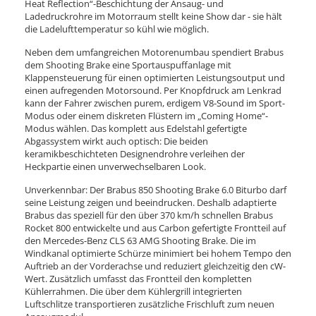
Heat Reflection“-Beschichtung der Ansaug- und
Ladedruckrohre im Motorraum stellt keine Show dar - sie hält
die Ladelufttemperatur so kühl wie möglich.
Neben dem umfangreichen Motorenumbau spendiert Brabus
dem Shooting Brake eine Sportauspuffanlage mit
Klappensteuerung für einen optimierten Leistungsoutput und
einen aufregenden Motorsound. Per Knopfdruck am Lenkrad
kann der Fahrer zwischen purem, erdigem V8-Sound im Sport-
Modus oder einem diskreten Flüstern im „Coming Home“-
Modus wählen. Das komplett aus Edelstahl gefertigte
Abgassystem wirkt auch optisch: Die beiden
keramikbeschichteten Designendrohre verleihen der
Heckpartie einen unverwechselbaren Look.
Unverkennbar: Der Brabus 850 Shooting Brake 6.0 Biturbo darf
seine Leistung zeigen und beeindrucken. Deshalb adaptierte
Brabus das speziell für den über 370 km/h schnellen Brabus
Rocket 800 entwickelte und aus Carbon gefertigte Frontteil auf
den Mercedes-Benz CLS 63 AMG Shooting Brake. Die im
Windkanal optimierte Schürze minimiert bei hohem Tempo den
Auftrieb an der Vorderachse und reduziert gleichzeitig den cW-
Wert. Zusätzlich umfasst das Frontteil den kompletten
Kühlerrahmen. Die über dem Kühlergrill integrierten
Luftschlitze transportieren zusätzliche Frischluft zum neuen