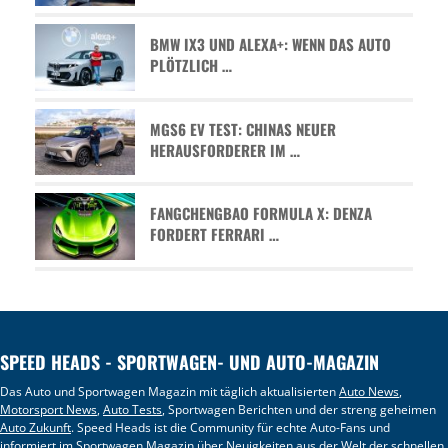
BMW IX3 UND ALEXA+: WENN DAS AUTO
PLÖTZLICH …
MGS6 EV TEST: CHINAS NEUER
HERAUSFORDERER IM …
FANGCHENGBAO FORMULA X: DENZA
FORDERT FERRARI …
SPEED HEADS - SPORTWAGEN- UND AUTO-MAGAZIN
Das Auto und Sportwagen Magazin mit täglich aktualisierten
Auto News
,
Motorsport News
,
Auto Tests
, Sportwagen Berichten und der streng geheimen
Auto Zukunft
. Speed Heads ist die Community für echte Auto-Fans und
informiert im
Sportwagen Magazin
über Neuigkeiten aus der Welt der schnellen