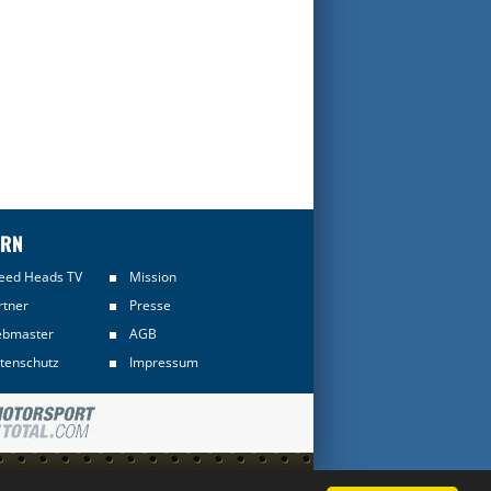
ERN
eed Heads TV
Mission
rtner
Presse
bmaster
AGB
tenschutz
Impressum