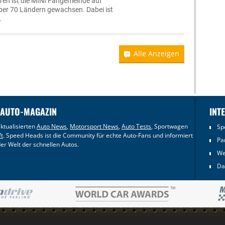
hren ist die MINI Fangemeinde auf
n über 70 Ländern gewachsen. Dabei ist
…
Alle Anzeigen
 AUTO-MAGAZIN
INT
ktualisierten
Auto News
,
Motorsport News
,
Auto Tests
, Sportwagen
Sp
ft
. Speed Heads ist die Community für echte Auto-Fans und informiert
Pa
er Welt der schnellen Autos.
We
Da