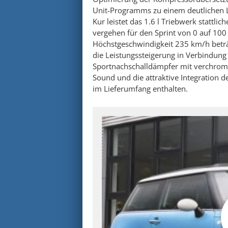
Unit-Programms zu einem deutlichen L
Kur leistet das 1.6 l Triebwerk stattli
vergehen für den Sprint von 0 auf 10
Höchstgeschwindigkeit 235 km/h beträ
die Leistungssteigerung in Verbindung 
Sportnachschalldämpfer mit verchromt
Sound und die attraktive Integration de
im Lieferumfang enthalten.