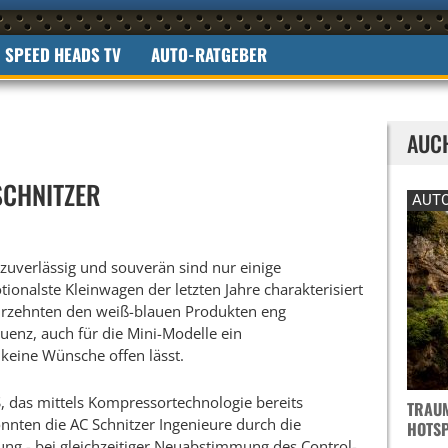
SPEED HEADS TV
AUTO-RATGEBER
AUC
SCHNITZER
AUTO
zuverlässig und souverän sind nur einige
onalste Kleinwagen der letzten Jahre charakterisiert
ahrzehnten den weiß-blauen Produkten eng
uenz, auch für die Mini-Modelle ein
keine Wünsche offen lässt.
, das mittels Kompressortechnologie bereits
TRAUM
onnten die AC Schnitzer Ingenieure durch die
OTSPO
g - bei gleichzeitiger Neuabstimmung des Control-