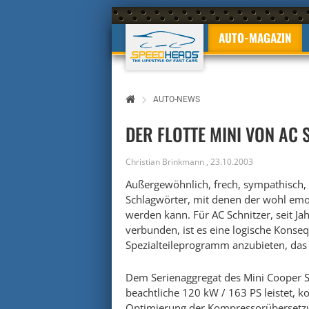
AUTO-MAGAZIN
AUTO-NEWS
DER FLOTTE MINI VON AC 
Christian Brinkmann
,
23.10.2003
Außergewöhnlich, frech, sympathisch, 
Schlagwörter, mit denen der wohl emoti
werden kann. Für AC Schnitzer, seit J
verbunden, ist es eine logische Konseq
Spezialteileprogramm anzubieten, das 
Dem Serienaggregat des Mini Cooper S
beachtliche 120 kW / 163 PS leistet, k
Optimierung der Kompressorübersetzun