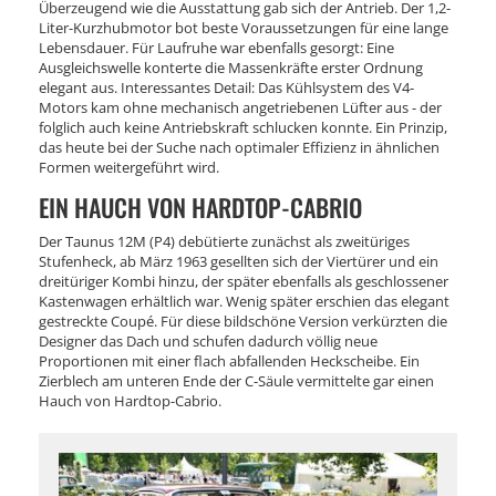
Überzeugend wie die Ausstattung gab sich der Antrieb. Der 1,2-
Liter-Kurzhubmotor bot beste Voraussetzungen für eine lange
Lebensdauer. Für Laufruhe war ebenfalls gesorgt: Eine
Ausgleichswelle konterte die Massenkräfte erster Ordnung
elegant aus. Interessantes Detail: Das Kühlsystem des V4-
Motors kam ohne mechanisch angetriebenen Lüfter aus - der
folglich auch keine Antriebskraft schlucken konnte. Ein Prinzip,
das heute bei der Suche nach optimaler Effizienz in ähnlichen
Formen weitergeführt wird.
EIN HAUCH VON HARDTOP-CABRIO
Der Taunus 12M (P4) debütierte zunächst als zweitüriges
Stufenheck, ab März 1963 gesellten sich der Viertürer und ein
dreitüriger Kombi hinzu, der später ebenfalls als geschlossener
Kastenwagen erhältlich war. Wenig später erschien das elegant
gestreckte Coupé. Für diese bildschöne Version verkürzten die
Designer das Dach und schufen dadurch völlig neue
Proportionen mit einer flach abfallenden Heckscheibe. Ein
Zierblech am unteren Ende der C-Säule vermittelte gar einen
Hauch von Hardtop-Cabrio.