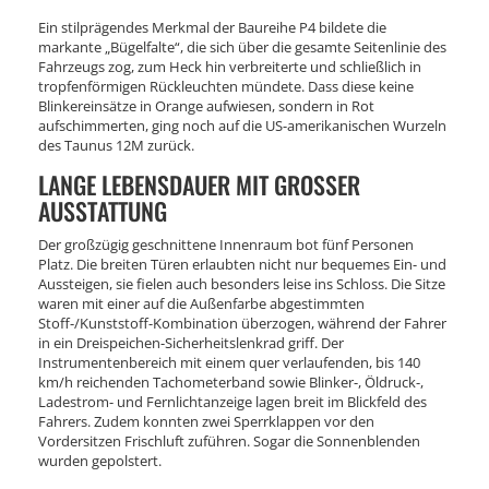
Ein stilprägendes Merkmal der Baureihe P4 bildete die
markante „Bügelfalte“, die sich über die gesamte Seitenlinie des
Fahrzeugs zog, zum Heck hin verbreiterte und schließlich in
tropfenförmigen Rückleuchten mündete. Dass diese keine
Blinkereinsätze in Orange aufwiesen, sondern in Rot
aufschimmerten, ging noch auf die US-amerikanischen Wurzeln
des Taunus 12M zurück.
LANGE LEBENSDAUER MIT GROSSER A
USSTATTUNG
Der großzügig geschnittene Innenraum bot fünf Personen
Platz. Die breiten Türen erlaubten nicht nur bequemes Ein- und
Aussteigen, sie fielen auch besonders leise ins Schloss. Die Sitze
waren mit einer auf die Außenfarbe abgestimmten
Stoff-/Kunststoff-Kombination überzogen, während der Fahrer
in ein Dreispeichen-Sicherheitslenkrad griff. Der
Instrumentenbereich mit einem quer verlaufenden, bis 140
km/h reichenden Tachometerband sowie Blinker-, Öldruck-,
Ladestrom- und Fernlichtanzeige lagen breit im Blickfeld des
Fahrers. Zudem konnten zwei Sperrklappen vor den
Vordersitzen Frischluft zuführen. Sogar die Sonnenblenden
wurden gepolstert.