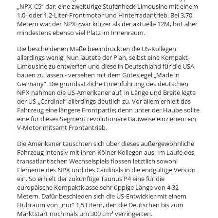
„NPX-C5“ dar, eine zweitürige Stufenheck-Limousine mit einem
1,0- oder 1,2-Liter-Frontmotor und Hinterradantrieb. Bei 3,70
Metern war der NPX zwar kürzer als der aktuelle 12M, bot aber
mindestens ebenso viel Platz im Innenraum.
Die bescheidenen Maße beeindruckten die US-Kollegen
allerdings wenig. Nun lautete der Plan, selbst eine Kompakt-
Limousine zu entwerfen und diese in Deutschland für die USA
bauen zu lassen - versehen mit dem Gütesiegel „Made in
Germany“. Die grundsätzliche Linienführung des deutschen
NPX nahmen die US-Amerikaner auf, in Länge und Breite legte
der US-„Cardinal“ allerdings deutlich zu. Vor allem erhielt das
Fahrzeug eine längere Frontpartie; denn unter der Haube sollte
eine für dieses Segment revolutionäre Bauweise einziehen: ein
V-Motor mitsamt Frontantrieb.
Die Amerikaner tauschten sich über dieses außergewöhnliche
Fahrzeug intensiv mit ihren Kölner Kollegen aus. Im Laufe des
transatlantischen Wechselspiels flossen letztlich sowohl
Elemente des NPX und des Cardinals in die endgültige Version
ein. So erhielt der zukünftige Taunus P4 eine für die
europäische Kompaktklasse sehr üppige Länge von 4,32
Metern. Dafür beschieden sich die US-Entwickler mit einem
Hubraum von „nur“ 1,5 Litern, den die Deutschen bis zum
Marktstart nochmals um 300 cm³ verringerten.