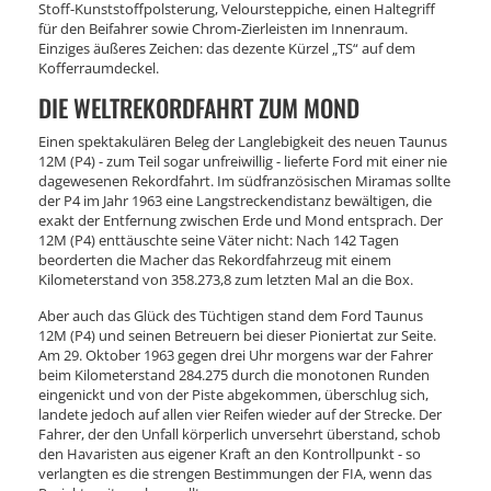
Stoff-Kunststoffpolsterung, Veloursteppiche, einen Haltegriff
für den Beifahrer sowie Chrom-Zierleisten im Innenraum.
Einziges äußeres Zeichen: das dezente Kürzel „TS“ auf dem
Kofferraumdeckel.
DIE WELTREKORDFAHRT ZUM MOND
Einen spektakulären Beleg der Langlebigkeit des neuen Taunus
12M (P4) - zum Teil sogar unfreiwillig - lieferte Ford mit einer nie
dagewesenen Rekordfahrt. Im südfranzösischen Miramas sollte
der P4 im Jahr 1963 eine Langstreckendistanz bewältigen, die
exakt der Entfernung zwischen Erde und Mond entsprach. Der
12M (P4) enttäuschte seine Väter nicht: Nach 142 Tagen
beorderten die Macher das Rekordfahrzeug mit einem
Kilometerstand von 358.273,8 zum letzten Mal an die Box.
Aber auch das Glück des Tüchtigen stand dem Ford Taunus
12M (P4) und seinen Betreuern bei dieser Pioniertat zur Seite.
Am 29. Oktober 1963 gegen drei Uhr morgens war der Fahrer
beim Kilometerstand 284.275 durch die monotonen Runden
eingenickt und von der Piste abgekommen, überschlug sich,
landete jedoch auf allen vier Reifen wieder auf der Strecke. Der
Fahrer, der den Unfall körperlich unversehrt überstand, schob
den Havaristen aus eigener Kraft an den Kontrollpunkt - so
verlangten es die strengen Bestimmungen der FIA, wenn das