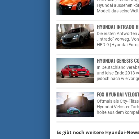
Hyundai aussehen könn
Modell, das seine Wel
HYUNDAI INTRADO H
Die ersten Antworten 
„Intrado“ vorweg. Von
HED-9 (Hyundai Europe
HYUNDAI GENESIS C
In Deutschland verabs
und leise Ende 2013 
jedoch nach wie vor g
FOX HYUNDAI VELOST
Oftmals als City-Flitz
Hyundai Veloster Turb
holte aus dem kompak
Es gibt noch weitere
Hyundai-New