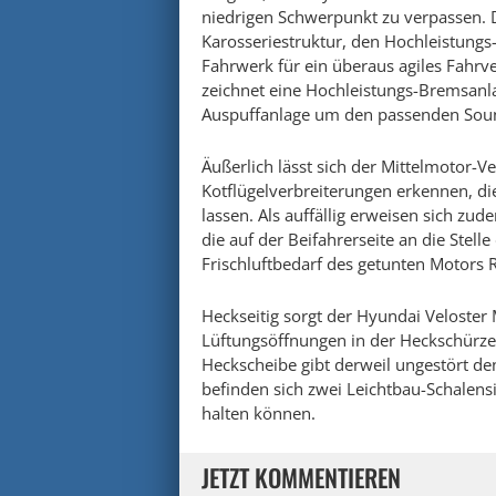
niedrigen Schwerpunkt zu verpassen. D
Karosseriestruktur, den Hochleistun
Fahrwerk für ein überaus agiles Fahrv
zeichnet eine Hochleistungs-Bremsanl
Auspuffanlage um den passenden So
Äußerlich lässt sich der Mittelmotor-V
Kotflügelverbreiterungen erkennen, di
lassen. Als auffällig erweisen sich zud
die auf der Beifahrerseite an die Stel
Frischluftbedarf des getunten Motors 
Heckseitig sorgt der Hyundai Veloster
Lüftungsöffnungen in der Heckschürze
Heckscheibe gibt derweil ungestört den
befinden sich zwei Leichtbau-Schalensit
halten können.
JETZT KOMMENTIEREN