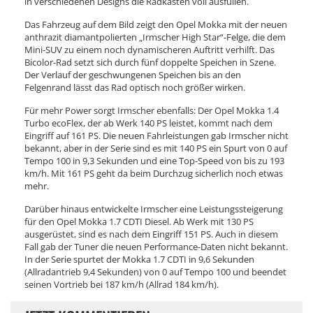
in verschiedenen Designs die Radkästen voll ausfüllen.
Das Fahrzeug auf dem Bild zeigt den Opel Mokka mit der neuen
anthrazit diamantpolierten „Irmscher High Star“-Felge, die dem
Mini-SUV zu einem noch dynamischeren Auftritt verhilft. Das
Bicolor-Rad setzt sich durch fünf doppelte Speichen in Szene.
Der Verlauf der geschwungenen Speichen bis an den
Felgenrand lässt das Rad optisch noch größer wirken.
Für mehr Power sorgt Irmscher ebenfalls: Der Opel Mokka 1.4
Turbo ecoFlex, der ab Werk 140 PS leistet, kommt nach dem
Eingriff auf 161 PS. Die neuen Fahrleistungen gab Irmscher nicht
bekannt, aber in der Serie sind es mit 140 PS ein Spurt von 0 auf
Tempo 100 in 9,3 Sekunden und eine Top-Speed von bis zu 193
km/h. Mit 161 PS geht da beim Durchzug sicherlich noch etwas
mehr.
Darüber hinaus entwickelte Irmscher eine Leistungssteigerung
für den Opel Mokka 1.7 CDTI Diesel. Ab Werk mit 130 PS
ausgerüstet, sind es nach dem Eingriff 151 PS. Auch in diesem
Fall gab der Tuner die neuen Performance-Daten nicht bekannt.
In der Serie spurtet der Mokka 1.7 CDTI in 9,6 Sekunden
(Allradantrieb 9,4 Sekunden) von 0 auf Tempo 100 und beendet
seinen Vortrieb bei 187 km/h (Allrad 184 km/h).