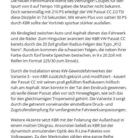
Die neuen Performance-Werte des viertürigen Coupés für den
Spurt von 0 auf Tempo 100 gaben die Macher nicht bekannt.
Doch serienmäßig mit 210 PS erledigt der VW Passat CC 2.0 TSI
diese Disziplin in 7,6 Sekunden. Mit einem Plus von satten 50 PS
durch KBR sollte der Vortrieb spürbar stärker ausfallen.
Als Bindeglied zwischen Auto und Asphalt dienen das Fahrwerk
und die Räder. Zum Hingucker avanciert der KBR VW Passat CC
bereits durch die 20 Zoll großen Radius-Felgen des Typs „R12
Nero“. Rundum kommen die schwarzen Felgen, die neben ihrer
Farbe durch fünf breite Speichen bestechen, in 9 x 20 Zoll mit
Reifen im Format 225/30 zum Einsatz.
Durch die Installation eines KW-Gewindefahrwerkes der
Variante 3 - von KBR zusätzlich gekürzt und modifiziert - kauert
der Passat CC mit seinen prall gefüllten Radhäusern höllisch
nah am Asphalt. Man könnte in der Tat den Eindruck gewinnen,
als wolle dieser Passat alles vor sich hinwegfegen, wie sich das
für den gleichnamigen Tropenwind gehört. Die Variante 3 sorgt
durch die getrennt voneinander einstellbare Druck- und
Zugstufendämpfung für umfangreiche Fahrwerksanpassungen.
Weitere Akzente setzt KBR mit der Folierung der Außenhaut in
einem matten Olivgrau. Ansonsten beließ es KBR bei der
dynamisch anmutenden Optik des R-Line-Paketes von
Volkswagen. Zu den Merkmalen zählen eine ganze Reihe