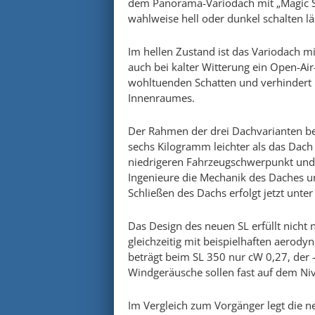
dem Panorama-Variodach mit „Magic Sk
wahlweise hell oder dunkel schalten lä
Im hellen Zustand ist das Variodach mi
auch bei kalter Witterung ein Open-Ai
wohltuenden Schatten und verhindert 
Innenraumes.
Der Rahmen der drei Dachvarianten be
sechs Kilogramm leichter als das Dac
niedrigeren Fahrzeugschwerpunkt und d
Ingenieure die Mechanik des Daches u
Schließen des Dachs erfolgt jetzt unte
Das Design des neuen SL erfüllt nicht
gleichzeitig mit beispielhaften aerod
beträgt beim SL 350 nur cW 0,27, der 
Windgeräusche sollen fast auf dem Ni
Im Vergleich zum Vorgänger legt die n