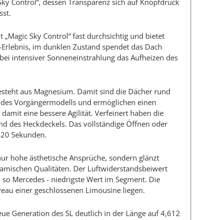
y Control“, dessen Transparenz sich auf Knopfdruck
sst.
t „Magic Sky Control“ fast durchsichtig und bietet
r-Erlebnis, im dunklen Zustand spendet das Dach
bei intensiver Sonneneinstrahlung das Aufheizen des
steht aus Magnesium. Damit sind die Dächer rund
h des Vorgängermodells und ermöglichen einen
amit eine bessere Agilität. Verfeinert haben die
nd des Heckdeckels. Das vollständige Öffnen oder
r 20 Sekunden.
 nur hohe ästhetische Ansprüche, sondern glänzt
ynamischen Qualitäten. Der Luftwiderstandsbeiwert
- so Mercedes - niedrigste Wert im Segment. Die
veau einer geschlossenen Limousine liegen.
eue Generation des SL deutlich in der Länge auf 4,612