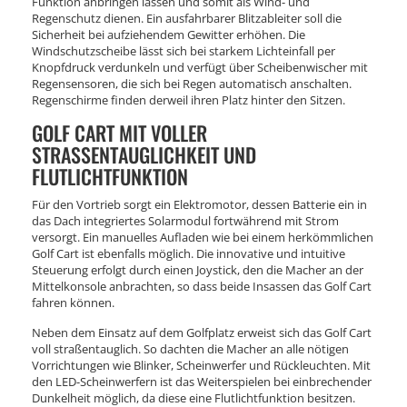
Funktion anbringen lassen und somit als Wind- und
Regenschutz dienen. Ein ausfahrbarer Blitzableiter soll die
Sicherheit bei aufziehendem Gewitter erhöhen. Die
Windschutzscheibe lässt sich bei starkem Lichteinfall per
Knopfdruck verdunkeln und verfügt über Scheibenwischer mit
Regensensoren, die sich bei Regen automatisch anschalten.
Regenschirme finden derweil ihren Platz hinter den Sitzen.
GOLF CART MIT VOLLER
STRASSENTAUGLICHKEIT UND F
LUTLICHTFUNKTION
Für den Vortrieb sorgt ein Elektromotor, dessen Batterie ein in
das Dach integriertes Solarmodul fortwährend mit Strom
versorgt. Ein manuelles Aufladen wie bei einem herkömmlichen
Golf Cart ist ebenfalls möglich. Die innovative und intuitive
Steuerung erfolgt durch einen Joystick, den die Macher an der
Mittelkonsole anbrachten, so dass beide Insassen das Golf Cart
fahren können.
Neben dem Einsatz auf dem Golfplatz erweist sich das Golf Cart
voll straßentauglich. So dachten die Macher an alle nötigen
Vorrichtungen wie Blinker, Scheinwerfer und Rückleuchten. Mit
den LED-Scheinwerfern ist das Weiterspielen bei einbrechender
Dunkelheit möglich, da diese eine Flutlichtfunktion besitzen.