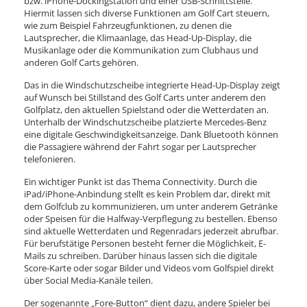
bzw. iPhone-Dockingstation und einer USB-Schnittstelle.
Hiermit lassen sich diverse Funktionen am Golf Cart steuern,
wie zum Beispiel Fahrzeugfunktionen, zu denen die
Lautsprecher, die Klimaanlage, das Head-Up-Display, die
Musikanlage oder die Kommunikation zum Clubhaus und
anderen Golf Carts gehören.
Das in die Windschutzscheibe integrierte Head-Up-Display zeigt
auf Wunsch bei Stillstand des Golf Carts unter anderem den
Golfplatz, den aktuellen Spielstand oder die Wetterdaten an.
Unterhalb der Windschutzscheibe platzierte Mercedes-Benz
eine digitale Geschwindigkeitsanzeige. Dank Bluetooth können
die Passagiere während der Fahrt sogar per Lautsprecher
telefonieren.
Ein wichtiger Punkt ist das Thema Connectivity. Durch die
iPad/iPhone-Anbindung stellt es kein Problem dar, direkt mit
dem Golfclub zu kommunizieren, um unter anderem Getränke
oder Speisen für die Halfway-Verpflegung zu bestellen. Ebenso
sind aktuelle Wetterdaten und Regenradars jederzeit abrufbar.
Für berufstätige Personen besteht ferner die Möglichkeit, E-
Mails zu schreiben. Darüber hinaus lassen sich die digitale
Score-Karte oder sogar Bilder und Videos vom Golfspiel direkt
über Social Media-Kanäle teilen.
Der sogenannte „Fore-Button“ dient dazu, andere Spieler bei