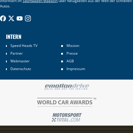
informiert im
Sportwagen Magazin
über Neuigkeiten aus der Welt der schnellen
Autos.
INTERN
Speed Heads TV
Mission
Partner
Presse
Webmaster
AGB
Datenschutz
Impressum