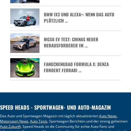
BMW IX3 UND ALEXA+: WENN DAS AUTO
PLÖTZLICH …
MGS6 EV TEST: CHINAS NEUER
HERAUSFORDERER IM …
FANGCHENGBAO FORMULA X: DENZA
FORDERT FERRARI …
SPEED HEADS - SPORTWAGEN- UND AUTO-MAGAZIN
Das Auto und Sportwagen Magazin mit täglich aktualisierten
Auto News
,
Motorsport News
,
Auto Tests
, Sportwagen Berichten und der streng geheimen
Auto Zukunft
. Speed Heads ist die Community für echte Auto-Fans und