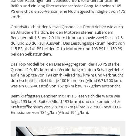
auf den Fassungen der Nebelleuchten, rollwiderstandsarme
Reifen und ein lang übersetzter sechster Gang. Mit seinen 105
PS erreicht die Eco-Version eine Höchstgeschwindigkeit von 175
km/h.
Grundsätzlich ist der Nissan Qashqai als Fronttriebler wie auch
als Allrader erhältlich. Bei den Motoren stehen außerdem
Benziner mit 1,6 und 2,0 Litern Hubraum sowie zwei Diesel (1.5
dCi und 2.0 dCi) zur Auswahl. Das Leistungsspektrum reicht von
115 PS bis 141 PS bei den Otto-Motoren und 103 PS bis 150 PS
bei den Selbstzündern.
Das Top-Modell bei den Diesel-Aggregaten, der 150 PS starke
Qashqai 2.0 dCi, kommt in Verbindung mit dem Schaltgetriebe
auf eine Spitze von 194 km/h (Allrad 193 km/h) und verbraucht
durchschnittlich 6,4 Liter je 100 Kilometer (Allrad 6,7 l/100 km),
was ein CO2-Ausstoß von 167 g/km bzw. 177 g/km entspricht.
Beim kräftigsten Benziner mit 141 PS lesen sich die Werte wie
folgt: 195 km/h Spitze (Allrad 193 km/h) und ein kombinierter
Kraftstoffkonsum von 7,8 l/100 km (Allrad 8,2 l/100) bzw. CO2-
Emissionen von 184 g/km (Allrad 194 g/km).