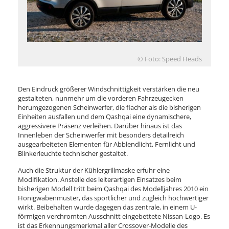
© Foto: Speed Heads
Den Eindruck größerer Windschnittigkeit verstärken die neu
gestalteten, nunmehr um die vorderen Fahrzeugecken
herumgezogenen Scheinwerfer, die flacher als die bisherigen
Einheiten ausfallen und dem Qashqai eine dynamischere,
aggressivere Präsenz verleihen. Darüber hinaus ist das
Innenleben der Scheinwerfer mit besonders detailreich
ausgearbeiteten Elementen für Abblendlicht, Fernlicht und
Blinkerleuchte technischer gestaltet.
Auch die Struktur der Kühlergrillmaske erfuhr eine
Modifikation. Anstelle des leiterartigen Einsatzes beim
bisherigen Modell tritt beim Qashqai des Modelljahres 2010 ein
Honigwabenmuster, das sportlicher und zugleich hochwertiger
wirkt. Beibehalten wurde dagegen das zentrale, in einem U-
förmigen verchromten Ausschnitt eingebettete Nissan-Logo. Es
ist das Erkennungsmerkmal aller Crossover-Modelle des