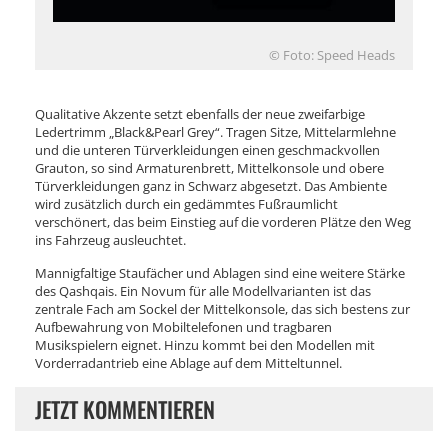
© Foto: Speed Heads
Qualitative Akzente setzt ebenfalls der neue zweifarbige
Ledertrimm „Black&Pearl Grey“. Tragen Sitze, Mittelarmlehne
und die unteren Türverkleidungen einen geschmackvollen
Grauton, so sind Armaturenbrett, Mittelkonsole und obere
Türverkleidungen ganz in Schwarz abgesetzt. Das Ambiente
wird zusätzlich durch ein gedämmtes Fußraumlicht
verschönert, das beim Einstieg auf die vorderen Plätze den Weg
ins Fahrzeug ausleuchtet.
Mannigfaltige Staufächer und Ablagen sind eine weitere Stärke
des Qashqais. Ein Novum für alle Modellvarianten ist das
zentrale Fach am Sockel der Mittelkonsole, das sich bestens zur
Aufbewahrung von Mobiltelefonen und tragbaren
Musikspielern eignet. Hinzu kommt bei den Modellen mit
Vorderradantrieb eine Ablage auf dem Mitteltunnel.
JETZT KOMMENTIEREN