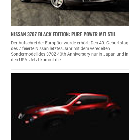
NISSAN 370Z BLACK EDITION: PURE POWER MIT STIL
Der Aufschrei der Europäer wurde erhört: Den 40. Geburtstag
des Z feierte Nissan letztes Jahr mit dem veredelten
Sondermodell des 370Z 40th Anniversary nur in Japan und in
den USA. Jetzt kommt die …