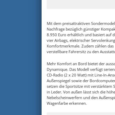
Mit dem preisattraktiven Sondermodell
Nachfrage bezüglich günstiger Kompakt
8.950 Euro erhältlich und basiert auf 
vier Airbags, elektrischer Servolenkun
Komfortmerkmale. Zudem zählen das h
verstellbare Fahrersitz zu den Ausstat
Mehr Komfort an Bord bietet der aussch
Dynamique. Das Modell verfügt serienm
CD-Radio (2 x 20 Watt) mit Line-In-Ans
Außenspiegel sowie der Bordcomputer 
setzen die Sportsitze mit verstärktem
in Leder. Von außen lässt sich die hö
Nebelscheinwerfern und den Außenspieg
Wagenfarbe erkennen.