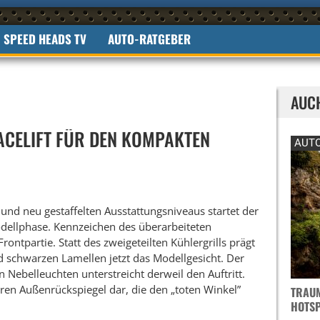
SPEED HEADS TV
AUTO-RATGEBER
AUC
ACELIFT FÜR DEN KOMPAKTEN
AUTO
 und neu gestaffelten Ausstattungsniveaus startet der
odellphase. Kennzeichen des überarbeiteten
ontpartie. Statt des zweigeteilten Kühlergrills prägt
d schwarzen Lamellen jetzt das Modellgesicht. Der
n Nebelleuchten unterstreicht derweil den Auftritt.
eren Außenrückspiegel dar, die den „toten Winkel”
TRAUM
OTSPO