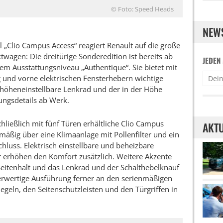
© Foto: Speed Heads
NEW
 „Clio Campus Access“ reagiert Renault auf die große
wagen: Die dreitürige Sonderedition ist bereits ab
JEDEN
dem Ausstattungsniveau „Authentique“. Sie bietet mit
g und vorne elektrischen Fensterhebern wichtige
öheneinstellbare Lenkrad und der in der Höhe
tungsdetails ab Werk.
ließlich mit fünf Türen erhältliche Clio Campus
AKTU
äßig über eine Klimaanlage mit Pollenfilter und ein
chluss. Elektrisch einstellbare und beheizbare
erhöhen den Komfort zusätzlich. Weitere Akzente
 Seitenhalt und das Lenkrad und der Schalthebelknauf
herwertige Ausführung ferner an den serienmäßigen
eln, den Seitenschutzleisten und den Türgriffen in