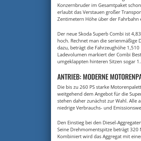
Konzernbruder im Gesamtpaket schon f
erlaubt das Verstauen großer Transpor
Zentimetern Höhe über der Fahrbahn 
Der neue Skoda Superb Combi ist 4,83
hoch. Rechnet man die serienmäßige Dac
dazu, beträgt die Fahrzeughöhe 1,510 
Ladevolumen markiert der Combi Bestwe
umgeklappten hinteren Sitzen sogar 1.
ANTRIEB: MODERNE MOTORENPAL
Die bis zu 260 PS starke Motorenpale
weitgehend dem Angebot für die Super
stehen daher zunächst zur Wahl. Alle a
niedrige Verbrauchs- und Emissionswer
Den Einstieg bei den Diesel-Aggregate
Seine Drehmomentspitze beträgt 320 N
Kombiniert wird das Aggregat mit ein