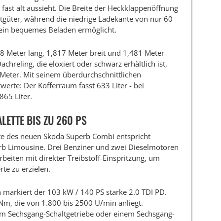
ast alt aussieht. Die Breite der Heckklappenöffnung
tgüter, während die niedrige Ladekante von nur 60
ein bequemes Beladen ermöglicht.
8 Meter lang, 1,817 Meter breit und 1,481 Meter
hreling, die eloxiert oder schwarz erhältlich ist,
Meter. Mit seinem überdurchschnittlichen
rte: Der Kofferraum fasst 633 Liter - bei
865 Liter.
ETTE BIS ZU 260 PS
tte des neuen Skoda Superb Combi entspricht
b Limousine. Drei Benziner und zwei Dieselmotoren
rbeiten mit direkter Treibstoff-Einspritzung, um
te zu erzielen.
n markiert der 103 kW / 140 PS starke 2.0 TDI PD.
m, die von 1.800 bis 2500 U/min anliegt.
em Sechsgang-Schaltgetriebe oder einem Sechsgang-