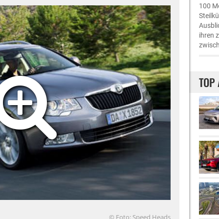
100 Me
Steilk
Ausbli
ihren 
zwisch
TOP 
© Foto: Speed Heads