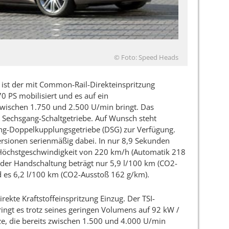
© Foto: Speed Heads
 ist der mit Common-Rail-Direkteinspritzung
0 PS mobilisiert und es auf ein
chen 1.750 und 2.500 U/min bringt. Das
m Sechsgang-Schaltgetriebe. Auf Wunsch steht
ng-Doppelkupplungsgetriebe (DSG) zur Verfügung.
U-Versionen serienmäßig dabei. In nur 8,9 Sekunden
r Höchstgeschwindigkeit von 220 km/h (Automatik 218
 der Handschaltung beträgt nur 5,9 l/100 km (CO2-
d es 6,2 l/100 km (CO2-Ausstoß 162 g/km).
rekte Kraftstoffeinspritzung Einzug. Der TSI-
ringt es trotz seines geringen Volumens auf 92 kW /
 die bereits zwischen 1.500 und 4.000 U/min