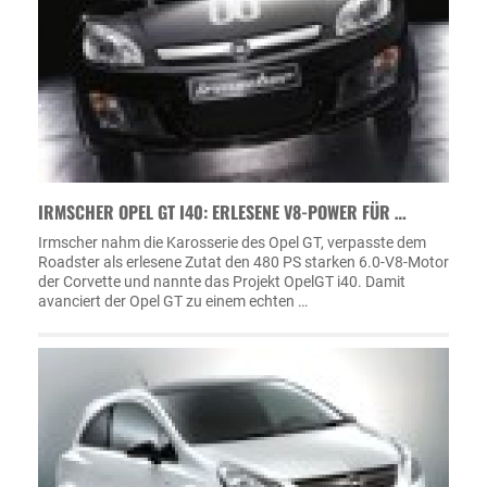
IRMSCHER OPEL GT I40: ERLESENE V8-POWER FÜR …
Irmscher nahm die Karosserie des Opel GT, verpasste dem
Roadster als erlesene Zutat den 480 PS starken 6.0-V8-Motor
der Corvette und nannte das Projekt OpelGT i40. Damit
avanciert der Opel GT zu einem echten …