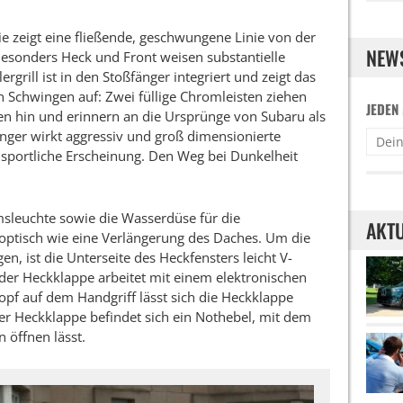
ie zeigt eine fließende, geschwungene Linie von der
NEW
Besonders Heck und Front weisen substantielle
rgrill ist in den Stoßfänger integriert und zeigt das
 Schwingen auf: Zwei füllige Chromleisten ziehen
JEDEN
en hin und erinnern an die Ursprünge von Subaru als
änger wirkt aggressiv und groß dimensionierte
 sportliche Erscheinung. Den Weg bei Dunkelheit
emsleuchte sowie die Wasserdüse für die
AKTU
ptisch wie eine Verlängerung des Daches. Um die
en, ist die Unterseite des Heckfensters leicht V-
 der Heckklappe arbeitet mit einem elektronischen
f auf dem Handgriff lässt sich die Heckklappe
der Heckklappe befindet sich ein Nothebel, mit dem
 öffnen lässt.