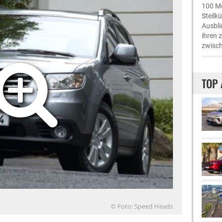
100 Me
Steilk
Ausbli
ihren 
zwisch
TOP 
© Foto: Speed Heads