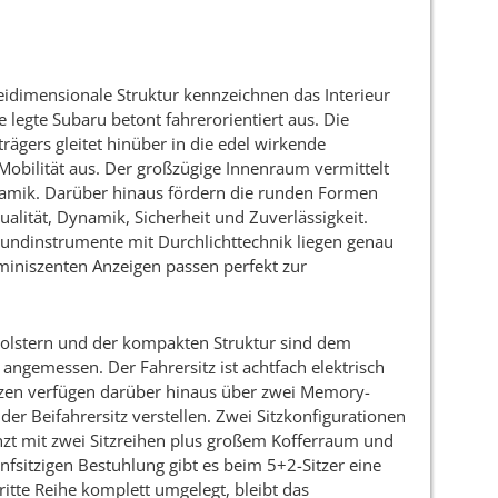
reidimensionale Struktur kennzeichnen das Interieur
e legte Subaru betont fahrerorientiert aus. Die
ägers gleitet hinüber in die edel wirkende
Mobilität aus. Der großzügige Innenraum vermittelt
amik. Darüber hinaus fördern die runden Formen
lität, Dynamik, Sicherheit und Zuverlässigkeit.
Rundinstrumente mit Durchlichttechnik liegen genau
uminiszenten Anzeigen passen perfekt zur
Polstern und der kompakten Struktur sind dem
ngemessen. Der Fahrersitz ist achtfach elektrisch
itzen verfügen darüber hinaus über zwei Memory-
 der Beifahrersitz verstellen. Zwei Sitzkonfigurationen
änzt mit zwei Sitzreihen plus großem Kofferraum und
fsitzigen Bestuhlung gibt es beim 5+2-Sitzer eine
dritte Reihe komplett umgelegt, bleibt das