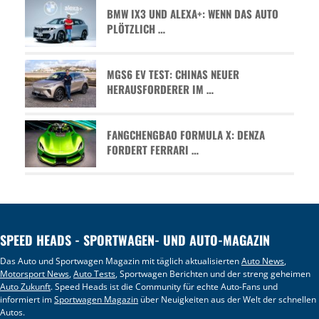
BMW IX3 UND ALEXA+: WENN DAS AUTO
PLÖTZLICH …
MGS6 EV TEST: CHINAS NEUER
HERAUSFORDERER IM …
FANGCHENGBAO FORMULA X: DENZA
FORDERT FERRARI …
SPEED HEADS - SPORTWAGEN- UND AUTO-MAGAZIN
Das Auto und Sportwagen Magazin mit täglich aktualisierten
Auto News
,
Motorsport News
,
Auto Tests
, Sportwagen Berichten und der streng geheimen
Auto Zukunft
. Speed Heads ist die Community für echte Auto-Fans und
informiert im
Sportwagen Magazin
über Neuigkeiten aus der Welt der schnellen
Autos.