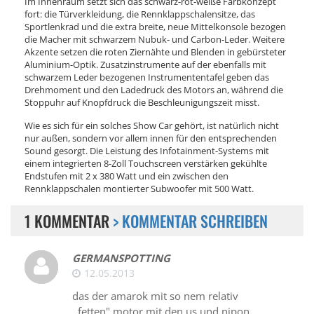
Im Innenraum setzt sich das schwarz-rot-weiße Farbkonzept
fort: die Türverkleidung, die Rennklappschalensitze, das
Sportlenkrad und die extra breite, neue Mittelkonsole bezogen
die Macher mit schwarzem Nubuk- und Carbon-Leder. Weitere
Akzente setzen die roten Ziernähte und Blenden in gebürsteter
Aluminium-Optik. Zusatzinstrumente auf der ebenfalls mit
schwarzem Leder bezogenen Instrumententafel geben das
Drehmoment und den Ladedruck des Motors an, während die
Stoppuhr auf Knopfdruck die Beschleunigungszeit misst.
Wie es sich für ein solches Show Car gehört, ist natürlich nicht
nur außen, sondern vor allem innen für den entsprechenden
Sound gesorgt. Die Leistung des Infotainment-Systems mit
einem integrierten 8-Zoll Touchscreen verstärken gekühlte
Endstufen mit 2 x 380 Watt und ein zwischen den
Rennklappschalen montierter Subwoofer mit 500 Watt.
1 KOMMENTAR
> KOMMENTAR SCHREIBEN
GERMANSPOTTING
12.05.2013
das der amarok mit so nem relativ
,,fetten" motor mit den us und nipon