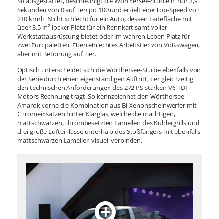
So ausgestattet, beschleunigt die Wörthersee-Studie in nur 7,9
Sekunden von 0 auf Tempo 100 und erzielt eine Top-Speed von
210 km/h. Nicht schlecht für ein Auto, dessen Ladefläche mit
über 3,5 m² locker Platz für ein Rennkart samt voller
Werkstattausrüstung bietet oder im wahren Leben Platz für
zwei Europaletten. Eben ein echtes Arbeitstier von Volkswagen,
aber mit Betonung auf Tier.
Optisch unterscheidet sich die Wörthersee-Studie ebenfalls von
der Serie durch einen eigenständigen Auftritt, der gleichzeitig
den technischen Anforderungen des 272 PS starken V6-TDI-
Motors Rechnung trägt. So kennzeichnet den Wörthersee-
Amarok vorne die Kombination aus Bi-Xenonscheinwerfer mit
Chromeinsätzen hinter Klarglas, welche die mächtigen,
mattschwarzen, chrombesetzten Lamellen des Kühlergrills und
drei große Lufteinlässe unterhalb des Stoßfängers mit ebenfalls
mattschwarzen Lamellen visuell verbinden.