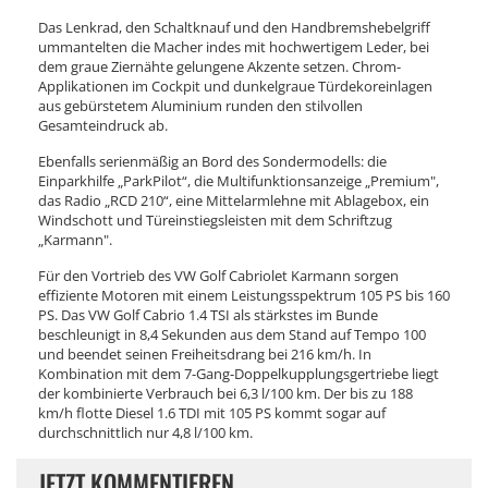
Das Lenkrad, den Schaltknauf und den Handbremshebelgriff
ummantelten die Macher indes mit hochwertigem Leder, bei
dem graue Ziernähte gelungene Akzente setzen. Chrom-
Applikationen im Cockpit und dunkelgraue Türdekoreinlagen
aus gebürstetem Aluminium runden den stilvollen
Gesamteindruck ab.
Ebenfalls serienmäßig an Bord des Sondermodells: die
Einparkhilfe „ParkPilot“, die Multifunktionsanzeige „Premium",
das Radio „RCD 210“, eine Mittelarmlehne mit Ablagebox, ein
Windschott und Türeinstiegsleisten mit dem Schriftzug
„Karmann".
Für den Vortrieb des VW Golf Cabriolet Karmann sorgen
effiziente Motoren mit einem Leistungsspektrum 105 PS bis 160
PS. Das VW Golf Cabrio 1.4 TSI als stärkstes im Bunde
beschleunigt in 8,4 Sekunden aus dem Stand auf Tempo 100
und beendet seinen Freiheitsdrang bei 216 km/h. In
Kombination mit dem 7-Gang-Doppelkupplungsgertriebe liegt
der kombinierte Verbrauch bei 6,3 l/100 km. Der bis zu 188
km/h flotte Diesel 1.6 TDI mit 105 PS kommt sogar auf
durchschnittlich nur 4,8 l/100 km.
JETZT KOMMENTIEREN