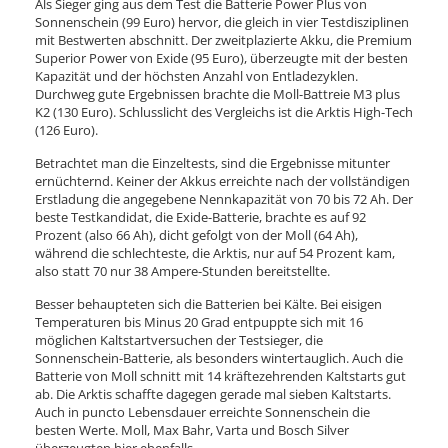
Als Sieger ging aus dem Test die Batterie Power Plus von
Sonnenschein (99 Euro) hervor, die gleich in vier Testdisziplinen
mit Bestwerten abschnitt. Der zweitplazierte Akku, die Premium
Superior Power von Exide (95 Euro), überzeugte mit der besten
Kapazität und der höchsten Anzahl von Entladezyklen.
Durchweg gute Ergebnissen brachte die Moll-Battreie M3 plus
K2 (130 Euro). Schlusslicht des Vergleichs ist die Arktis High-Tech
(126 Euro).
Betrachtet man die Einzeltests, sind die Ergebnisse mitunter
ernüchternd. Keiner der Akkus erreichte nach der vollständigen
Erstladung die angegebene Nennkapazität von 70 bis 72 Ah. Der
beste Testkandidat, die Exide-Batterie, brachte es auf 92
Prozent (also 66 Ah), dicht gefolgt von der Moll (64 Ah),
während die schlechteste, die Arktis, nur auf 54 Prozent kam,
also statt 70 nur 38 Ampere-Stunden bereitstellte.
Besser behaupteten sich die Batterien bei Kälte. Bei eisigen
Temperaturen bis Minus 20 Grad entpuppte sich mit 16
möglichen Kaltstartversuchen der Testsieger, die
Sonnenschein-Batterie, als besonders wintertauglich. Auch die
Batterie von Moll schnitt mit 14 kräftezehrenden Kaltstarts gut
ab. Die Arktis schaffte dagegen gerade mal sieben Kaltstarts.
Auch in puncto Lebensdauer erreichte Sonnenschein die
besten Werte. Moll, Max Bahr, Varta und Bosch Silver