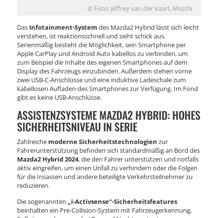
© Foto: Jeffrey van der Vaart, Mazda
Das
Infotainment-System
des Mazda2 Hybrid lässt sich leicht
verstehen, ist reaktionsschnell und sieht schick aus.
Serienmäßig besteht die Möglichkeit, sein Smartphone per
Apple CarPlay und Android Auto kabellos zu verbinden, um
zum Beispiel die Inhalte des eigenen Smartphones auf dem
Display des Fahrzeugs einzubinden. Außerdem stehen vorne
zwei USB-C-Anschlüsse und eine induktive Ladeschale zum
kabellosen Aufladen des Smartphones zur Verfügung. Im Fond
gibt es keine USB-Anschlüsse.
ASSISTENZSYSTEME MAZDA2 HYBRID: HOHES
SICHERHEITSNIVEAU IN SERIE
Zahlreiche
moderne Sicherheitstechnologien
zur
Fahrerunterstützung befinden sich standardmäßig an Bord des
Mazda2 Hybrid 2024
, die den Fahrer unterstützen und notfalls
aktiv eingreifen, um einen Unfall zu verhindern oder die Folgen
für die Insassen und andere beteiligte Verkehrsteilnehmer zu
reduzieren.
Die sogenannten
„i-Activsense“-Sicherheitsfeatures
beinhalten ein Pre-Collision-System mit Fahrzeugerkennung,