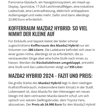
Panorama-Glasdach, ein Navigationssystem, ein Head-up-
Display, Sportsitze, 17-Zoll-Leichtmetallfelgen, eine induktive
Ladeschale, eine Lenkradheizung, elektrisch anklappbare
Außenspiegel und vieles mehr. Dafür sind dann allerdings
32.890 Euro erforderlich.
KOFFERRAUM MAZDA2 HYBRID: SO VIEL
NIMMT DER KLEINE AUF
Für Einkäufe und Gepäck bietet der leider schmal
zugeschnittene
Kofferraum des Mazda2 Hybrid
nur ein
Volumen von
286 Litern
. Die Ladekante befindet sich zwar in
einer guten Höhe, allerdings ist es erforderlich, die zu
verstauenden Dinge über eine hohe Stufe nach innen zu
hieven. Werden die
Rücksitzlehnen umgeklappt
, entsteht
eine Stufe und das Ladevolumen steigt auf
935 Liter
.
MAZDA2 HYBRID 2024 - FAZIT UND PREIS:
Die große Stärke des
Mazda2 Hybrid
liegt in dem niedrigen
Kraftstoffverbrauch, insbesondere beim Einsatz in der Stadt.
Lobenswert ist, dass Mazda für den Kleinwagen ein neues
Design mit dem vertrauten Mazda-Gesicht schuf, um sich
optisch von seinem Zwillingsbruder, dem Toyota Yaris,
abzusetzen. Der
Preis ab 24.990 Euro
für den Mazda2 Hybrid