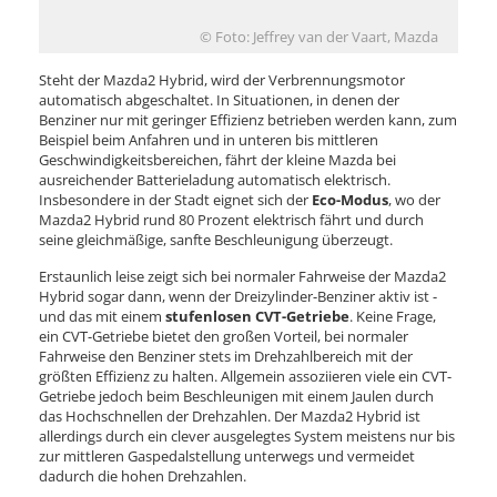
© Foto: Jeffrey van der Vaart, Mazda
Steht der Mazda2 Hybrid, wird der Verbrennungsmotor
automatisch abgeschaltet. In Situationen, in denen der
Benziner nur mit geringer Effizienz betrieben werden kann, zum
Beispiel beim Anfahren und in unteren bis mittleren
Geschwindigkeitsbereichen, fährt der kleine Mazda bei
ausreichender Batterieladung automatisch elektrisch.
Insbesondere in der Stadt eignet sich der
Eco-Modus
, wo der
Mazda2 Hybrid rund 80 Prozent elektrisch fährt und durch
seine gleichmäßige, sanfte Beschleunigung überzeugt.
Erstaunlich leise zeigt sich bei normaler Fahrweise der Mazda2
Hybrid sogar dann, wenn der Dreizylinder-Benziner aktiv ist -
und das mit einem
stufenlosen CVT-Getriebe
. Keine Frage,
ein CVT-Getriebe bietet den großen Vorteil, bei normaler
Fahrweise den Benziner stets im Drehzahlbereich mit der
größten Effizienz zu halten. Allgemein assoziieren viele ein CVT-
Getriebe jedoch beim Beschleunigen mit einem Jaulen durch
das Hochschnellen der Drehzahlen. Der Mazda2 Hybrid ist
allerdings durch ein clever ausgelegtes System meistens nur bis
zur mittleren Gaspedalstellung unterwegs und vermeidet
dadurch die hohen Drehzahlen.