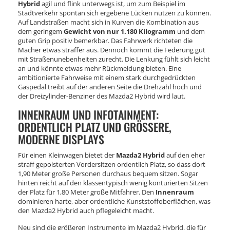
Hybrid
agil und flink unterwegs ist, um zum Beispiel im
Stadtverkehr spontan sich ergebene Lücken nutzen zu können.
Auf Landstraßen macht sich in Kurven die Kombination aus
dem geringem
Gewicht von nur 1.180 Kilogramm
und dem
guten Grip positiv bemerkbar. Das Fahrwerk richteten die
Macher etwas straffer aus. Dennoch kommt die Federung gut
mit Straßenunebenheiten zurecht. Die Lenkung fühlt sich leicht
an und könnte etwas mehr Rückmeldung bieten. Eine
ambitionierte Fahrweise mit einem stark durchgedrückten
Gaspedal treibt auf der anderen Seite die Drehzahl hoch und
der Dreizylinder-Benziner des Mazda2 Hybrid wird laut.
INNENRAUM UND INFOTAINMENT:
ORDENTLICH PLATZ UND GRÖSSERE, M
ODERNE DISPLAYS
Für einen Kleinwagen bietet der
Mazda2 Hybrid
auf den eher
straff gepolsterten Vordersitzen ordentlich Platz, so dass dort
1,90 Meter große Personen durchaus bequem sitzen. Sogar
hinten reicht auf den klassentypisch wenig konturierten Sitzen
der Platz für 1,80 Meter große Mitfahrer. Den
Innenraum
dominieren harte, aber ordentliche Kunststoffoberflächen, was
den Mazda2 Hybrid auch pflegeleicht macht.
Neu sind die größeren Instrumente im Mazda2 Hybrid, die für