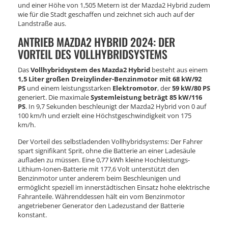
und einer Höhe von 1,505 Metern ist der Mazda2 Hybrid zudem
wie für die Stadt geschaffen und zeichnet sich auch auf der
Landstraße aus.
ANTRIEB MAZDA2 HYBRID 2024: DER
VORTEIL DES VOLLHYBRIDSYSTEMS
Das
Vollhybridsystem des Mazda2 Hybrid
besteht aus einem
1,5 Liter großen Dreizylinder-Benzinmotor mit 68 kW/92
PS
und einem leistungsstarken
Elektromotor
, der
59 kW/80 PS
generiert. Die maximale
Systemleistung beträgt 85 kW/116
PS
. In 9,7 Sekunden beschleunigt der Mazda2 Hybrid von 0 auf
100 km/h und erzielt eine Höchstgeschwindigkeit von 175
km/h.
Der Vorteil des selbstladenden Vollhybridsystems: Der Fahrer
spart signifikant Sprit, ohne die Batterie an einer Ladesäule
aufladen zu müssen. Eine 0,77 kWh kleine Hochleistungs-
Lithium-Ionen-Batterie mit 177,6 Volt unterstützt den
Benzinmotor unter anderem beim Beschleunigen und
ermöglicht speziell im innerstädtischen Einsatz hohe elektrische
Fahranteile. Währenddessen hält ein vom Benzinmotor
angetriebener Generator den Ladezustand der Batterie
konstant.