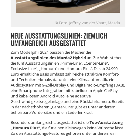
© Foto: Jeffrey van der Vaart, Mazda
NEUE AUSSTATTUNGSLINIEN: ZIEMLICH
UMFANGREICH AUSGESTATTET
Zum Modelljahr 2024 passten die Macher die
Ausstattungslinien des Mazda2 Hybrid
an. Zur Wahl stehen
die fünf Ausstattungslinien „Prime-Line“, „Center-Line“,
Exclusive-Line“, „Homura“ und Homura-Plus“. Die ab 24.990
Euro erhältliche Basis umfasst zahlreiche attraktive Komfort-
und Technikmerkmale, darunter eine Klimaautomatik, ein
Audiosystem mit 9-Zoll-Display und Digitalradio-Empfang (DAB),
eine Smartphone-Integration mit kabellosem Apple CarPlay
und kabellosem Android Auto, eine adaptive
Geschwindigkeitsregelanlage und eine Rückfahrkamera. Bereits
in der nächsthöheren „Center-Line“ gibt es unter anderem
beheizbare Vordersitze und ein Lederlenkrad.
Besonders umfangreich ausgestattet ist die
Top-Ausstattung
„Homura Plus“
, die für einen Kleinwagen keine Wünsche lässt.
Zu den Ausstattungs-Features gehören unter anderem ein