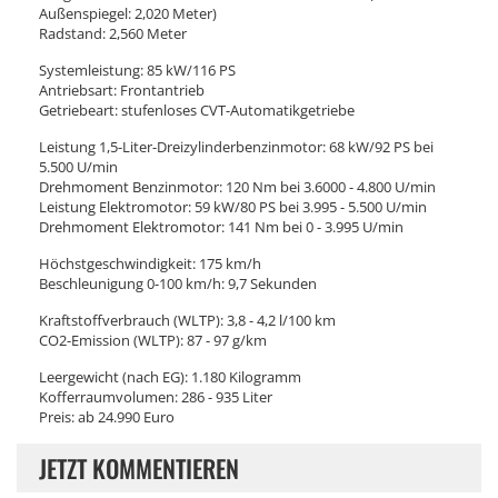
Außenspiegel: 2,020 Meter)
Radstand: 2,560 Meter
Systemleistung: 85 kW/116 PS
Antriebsart: Frontantrieb
Getriebeart: stufenloses CVT-Automatikgetriebe
Leistung 1,5-Liter-Dreizylinderbenzinmotor: 68 kW/92 PS bei
5.500 U/min
Drehmoment Benzinmotor: 120 Nm bei 3.6000 - 4.800 U/min
Leistung Elektromotor: 59 kW/80 PS bei 3.995 - 5.500 U/min
Drehmoment Elektromotor: 141 Nm bei 0 - 3.995 U/min
Höchstgeschwindigkeit: 175 km/h
Beschleunigung 0-100 km/h: 9,7 Sekunden
Kraftstoffverbrauch (WLTP): 3,8 - 4,2 l/100 km
CO2-Emission (WLTP): 87 - 97 g/km
Leergewicht (nach EG): 1.180 Kilogramm
Kofferraumvolumen: 286 - 935 Liter
Preis: ab 24.990 Euro
JETZT KOMMENTIEREN