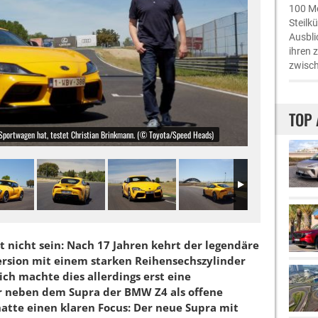
100 Me
Steilk
Ausbli
ihren 
zwisch
TOP 
Sportwagen hat, testet Christian Brinkmann. (© Toyota/Speed Heads)
 nicht sein: Nach 17 Jahren kehrt der legendäre
rsion mit einem starken Reihensechszylinder
ch machte dies allerdings erst eine
 neben dem Supra der BMW Z4 als offene
atte einen klaren Focus: Der neue Supra mit