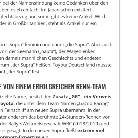
ner bei der Namensfindung keine Gedanken über den
aben es eh einfach: Im Japanischen existiert
echtsbezug und somit gibt es keine Artikel. Wird
er in Großbritannien, steht als Artikel nur ein
äre „Supra“ feminin und damit „die Supra“. Aber auch
r: der Seemann („nauta“), der Wagenlenker
aren damals männlichen Geschlechts und endeten
derum „der Supra“ heißen. Toyota Deutschland musste
uf „der Supra“ fest.
F VON EINEM ERFOLGREICHEN RENN-TEAM
fizielle Name, besitzt den
Zusatz „GR“ - ein Verweis
Toyota
, die unter dem Team-Namen „Gazoo Racing“
en Feinschliff am neuen Supra übernahm. In der
unter anderem das berühmte 24-Stunden-Rennen von
g der Rallye-Weltmeisterschaft WRC (2018/2019) und
rz gesagt: In den neuen Supra fließt
extrem viel
orsport-Expertise
ein.