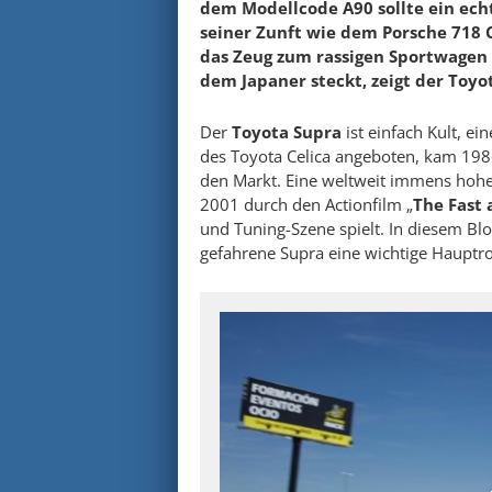
dem Modellcode A90 sollte ein ech
seiner Zunft wie dem Porsche 718
das Zeug zum rassigen Sportwagen 
dem Japaner steckt, zeigt der Toyo
Der
Toyota Supra
ist einfach Kult, e
des Toyota Celica angeboten, kam 1986
den Markt. Eine weltweit immens hohe 
2001 durch den Actionfilm „
The Fast 
und Tuning-Szene spielt. In diesem Blo
gefahrene Supra eine wichtige Hauptro