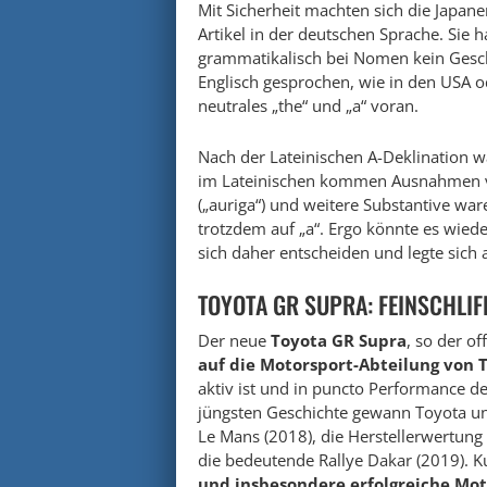
Mit Sicherheit machten sich die Japa
Artikel in der deutschen Sprache. Sie h
grammatikalisch bei Nomen kein Geschl
Englisch gesprochen, wie in den USA od
neutrales „the“ und „a“ voran.
Nach der Lateinischen A-Deklination w
im Lateinischen kommen Ausnahmen vo
(„auriga“) und weitere Substantive w
trotzdem auf „a“. Ergo könnte es wie
sich daher entscheiden und legte sich a
TOYOTA GR SUPRA: FEINSCHLIF
Der neue
Toyota GR Supra
, so der of
auf die Motorsport-Abteilung von 
aktiv ist und in puncto Performance d
jüngsten Geschichte gewann Toyota 
Le Mans (2018), die Herstellerwertun
die bedeutende Rallye Dakar (2019). Ku
und insbesondere erfolgreiche Mot