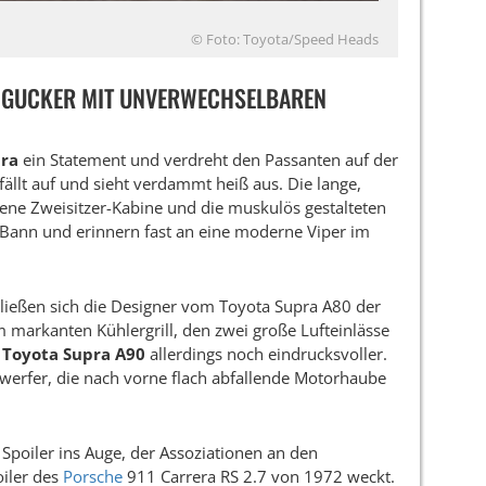
© Foto: Toyota/Speed Heads
INGUCKER MIT UNVERWECHSELBAREN
pra
ein Statement und verdreht den Passanten auf der
fällt auf und sieht verdammt heiß aus. Die lange,
tene Zweisitzer-Kabine und die muskulös gestalteten
n Bann und erinnern fast an eine moderne Viper im
nt ließen sich die Designer vom Toyota Supra A80 der
m markanten Kühlergrill, den zwei große Lufteinlässe
n
Toyota Supra A90
allerdings noch eindrucksvoller.
werfer, die nach vorne flach abfallende Motorhaube
Spoiler ins Auge, der Assoziationen an den
oiler des
Porsche
911 Carrera RS 2.7 von 1972 weckt.