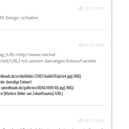
03.10.2007
 A5 Design.:schlafen:
03.12.2007
ag [URL=http://www.reichel-
chel[/URL] mit seinem damaligen Entwurf wieder
dheads.de/artikelbilder/2007/AudiA3Cabrio4.jpg[/IMG]
 der damalige Entwurf:
.speedheads.de/galleries/0046/004166.jpg[/IMG]
e/]Weitere Bilder von Zukunftsautos[/URL]
03.12.2007