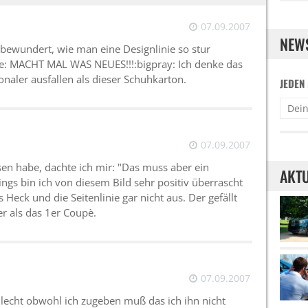
07.09.2007
NEW
bewundert, wie man eine Designlinie so stur
te: MACHT MAL WAS NEUES!!!:bigpray: Ich denke das
naler ausfallen als dieser Schuhkarton.
JEDEN
07.09.2007
en habe, dachte ich mir: "Das muss aber ein
AKTU
ings bin ich von diesem Bild sehr positiv überrascht
 Heck und die Seitenlinie gar nicht aus. Der gefällt
r als das 1er Coupè.
07.09.2007
chlecht obwohl ich zugeben muß das ich ihn nicht