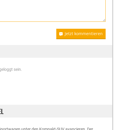
Jetzt kommentieren
eloggt sein.
EL
 Sportwagen unter den Kompakt-SUV avancieren. Der