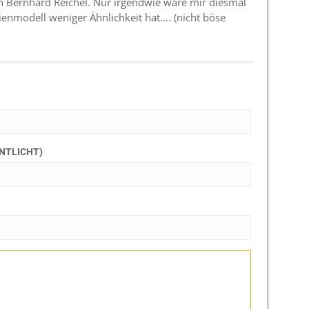
n Bernhard Reichel. Nur irgendwie wäre mir diesmal
enmodell weniger Ähnlichkeit hat.... (nicht böse
ENTLICHT)