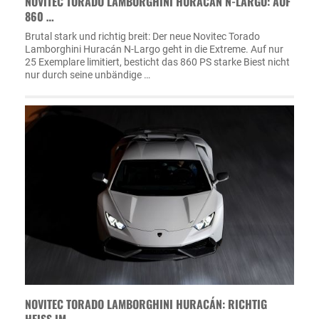
NOVITEC TORADO LAMBORGHINI HURACÁN N-LARGO: AUF
860 …
Brutal stark und richtig breit: Der neue Novitec Torado
Lamborghini Huracán N-Largo geht in die Extreme. Auf nur
25 Exemplare limitiert, besticht das 860 PS starke Biest nicht
nur durch seine unbändige …
NOVITEC TORADO LAMBORGHINI HURACÁN: RICHTIG