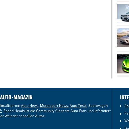
 AUTO-MAGAZIN
INT
ktualisierten
Auto News
,
Motorsport News
,
Auto Tests
, Sportwagen
Sp
ft
. Speed Heads ist die Community für echte Auto-Fans und informiert
Pa
er Welt der schnellen Autos.
We
Da