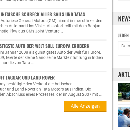
INESISCHE SCHRECK ALLER SAILS UND TATAS
NEW
 Autoriese General Motors (GM) nimmt immer stärker den
hen Automarkt ins Visier. Ab sofort rollt mit dem Baojun
ünstig-Pkw aus GMs Joint Venture …
JEDEN
STIGSTE AUTO DER WELT SOLL EUROPA EROBERN
im Januar 2008 als günstigstes Auto der Welt für Furore.
9, feierte der kleine Nano seine Markteinführung in Indien
 nur die von Tata …
AKTU
AUFT JAGUAR UND LAND ROVER
y bestätigte den Verkauf der britischen
uar und Land Rover an Tata Motors aus Indien. Die
den Abschluss eines Prozesses, der im August 2007 mit …
Alle Anzeigen