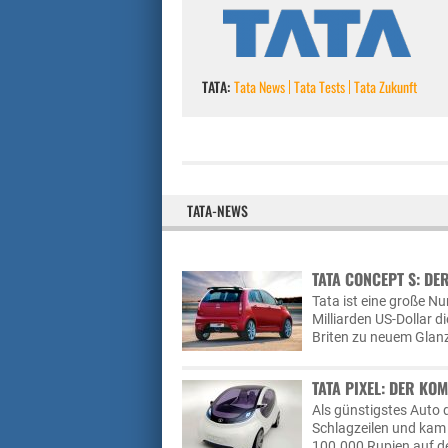
TATA:
Tata News
Tata Tests
Tata Zukunft
TATA-NEWS
TATA CONCEPT S: DE
Tata ist eine große N
Milliarden US-Dollar 
Briten zu neuem Glanz
TATA PIXEL: DER KO
Als günstigstes Auto 
Schlagzeilen und kam 
100.000 Rupien auf de