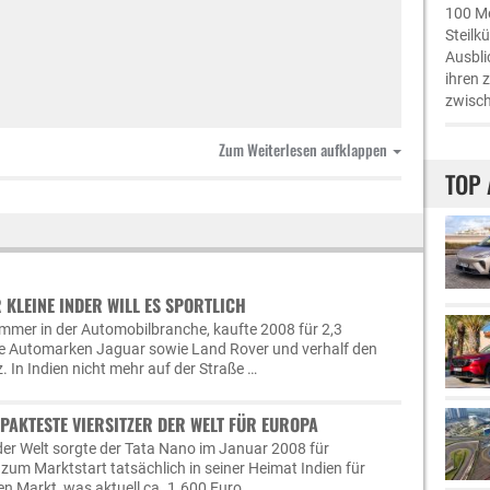
100 Me
Steilk
Ausbli
ihren 
zwisch
Zum Weiterlesen aufklappen
TOP 
R KLEINE INDER WILL ES SPORTLICH
ummer in der Automobilbranche, kaufte 2008 für 2,3
die Automarken Jaguar sowie Land Rover und verhalf den
. In Indien nicht mehr auf der Straße …
MPAKTESTE VIERSITZER DER WELT FÜR EUROPA
der Welt sorgte der Tata Nano im Januar 2008 für
zum Marktstart tatsächlich in seiner Heimat Indien für
n Markt, was aktuell ca. 1.600 Euro …