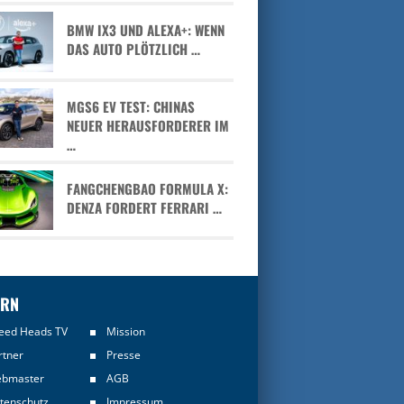
BMW IX3 UND ALEXA+: WENN
DAS AUTO PLÖTZLICH …
MGS6 EV TEST: CHINAS
NEUER HERAUSFORDERER IM
…
FANGCHENGBAO FORMULA X:
DENZA FORDERT FERRARI …
ERN
eed Heads TV
Mission
rtner
Presse
bmaster
AGB
tenschutz
Impressum