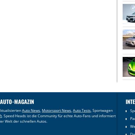
 AUTO-MAGAZIN
INT
ktualisierten
Auto News
,
Motorsport News
,
Auto Tests
, Sportwagen
Sp
ft
. Speed Heads ist die Community für echte Auto-Fans und informiert
Pa
er Welt der schnellen Autos.
We
Da