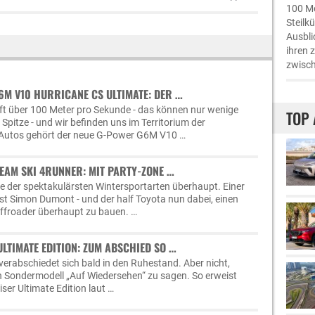
100 Me
Steilk
Ausbli
ihren 
zwisch
M V10 HURRICANE CS ULTIMATE: DER …
t über 100 Meter pro Sekunde - das können nur wenige
TOP 
Spitze - und wir befinden uns im Territorium der
 Autos gehört der neue G-Power G6M V10 …
EAM SKI 4RUNNER: MIT PARTY-ZONE …
ine der spektakulärsten Wintersportarten überhaupt. Einer
ist Simon Dumont - und der half Toyota nun dabei, einen
Offroader überhaupt zu bauen. …
ULTIMATE EDITION: ZUM ABSCHIED SO …
verabschiedet sich bald in den Ruhestand. Aber nicht,
n Sondermodell „Auf Wiedersehen“ zu sagen. So erweist
iser Ultimate Edition laut …