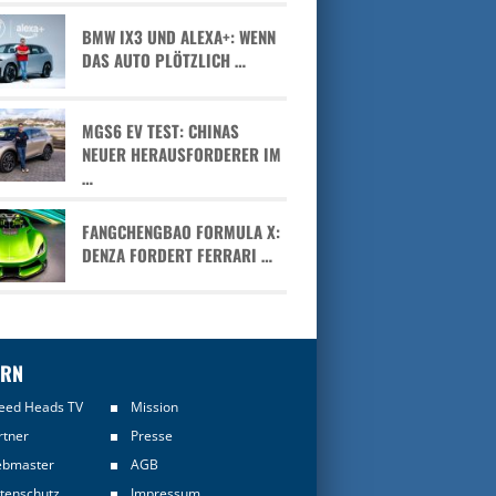
BMW IX3 UND ALEXA+: WENN
DAS AUTO PLÖTZLICH …
MGS6 EV TEST: CHINAS
NEUER HERAUSFORDERER IM
…
FANGCHENGBAO FORMULA X:
DENZA FORDERT FERRARI …
ERN
eed Heads TV
Mission
rtner
Presse
bmaster
AGB
tenschutz
Impressum